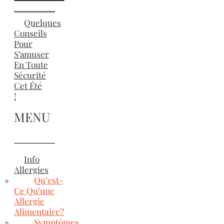
Quelques
Conseils
Pour
S’amuser
En Toute
Sécurité
Cet Été
!
MENU
Info
Allergies
Qu’est-
Ce Qu’une
Allergie
Alimentaire?
Symptômes