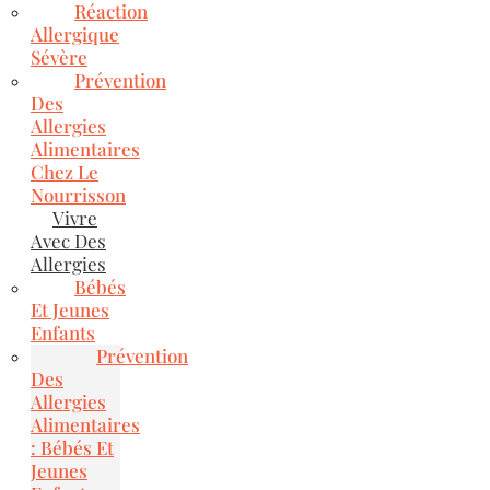
Réaction
Allergique
Sévère
Prévention
Des
Allergies
Alimentaires
Chez Le
Nourrisson
Vivre
Avec Des
Allergies
Bébés
Et Jeunes
Enfants
Prévention
Des
Allergies
Alimentaires
: Bébés Et
Jeunes