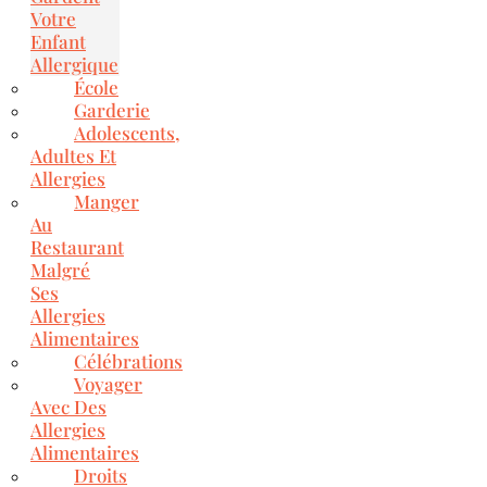
Votre
Enfant
Allergique
École
Garderie
Adolescents,
Adultes Et
Allergies
Manger
Au
Restaurant
Malgré
Ses
Allergies
Alimentaires
Célébrations
Voyager
Avec Des
Allergies
Alimentaires
Droits