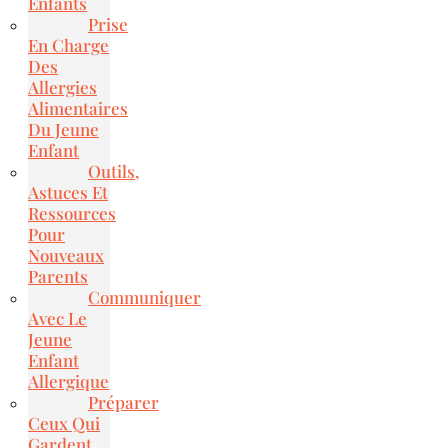
Enfants
Prise
En Charge
Des
Allergies
Alimentaires
Du Jeune
Enfant
Outils,
Astuces Et
Ressources
Pour
Nouveaux
Parents
Communiquer
Avec Le
Jeune
Enfant
Allergique
Préparer
Ceux Qui
Gardent