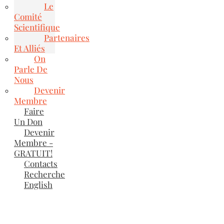
Le
Comité
Scientifique
Partenaires
Et Alliés
On
Parle De
Nous
Devenir
Membre
Faire
Un Don
Devenir
Membre -
GRATUIT!
Contacts
Recherche
English