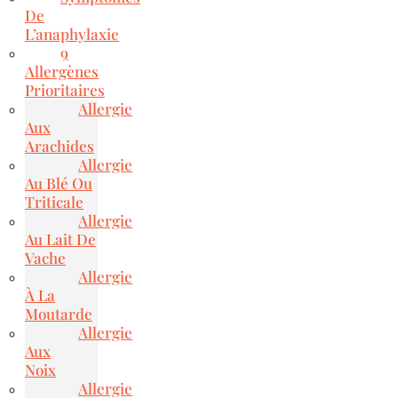
De
L’anaphylaxie
9
Allergènes
Prioritaires
Allergie
Aux
Arachides
Allergie
Au Blé Ou
Triticale
Allergie
Au Lait De
Vache
Allergie
À La
Moutarde
Allergie
Aux
Noix
Allergie