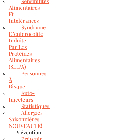
Sensibilités
Alimentaires
Et
Intolérances
Syndrome
D’entérocolite
Induite
Par Les
Protéines
Alimentaires
(SEIPA)
Personnes
À
Risque
Auto-
Injecteurs
Statistiques
Allergies
Saisonnières
NOUVEAUTÉ!
Prévention
Prévenir