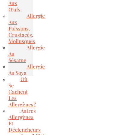
Aux
Œufs
Allergie
Aux
Poissons,
Crustacés,
Mollusques
Allergie
Au
Sésame
Allergie
Au Soya
Où
Se
Cachent
Les
Allergènes?
Autres
Allergènes
Et
Déclencheurs