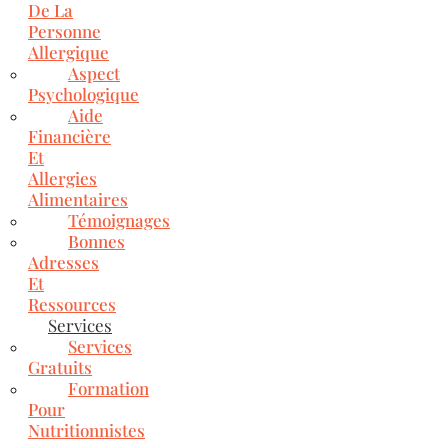
De La
Personne
Allergique
Aspect
Psychologique
Aide
Financière
Et
Allergies
Alimentaires
Témoignages
Bonnes
Adresses
Et
Ressources
Services
Services
Gratuits
Formation
Pour
Nutritionnistes