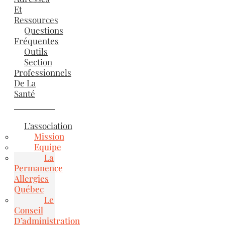
Et
Ressources
Questions
Fréquentes
Outils
Section
Professionnels
De La
Santé
L’association
Mission
Equipe
La
Permanence
Allergies
Québec
Le
Conseil
D’administration