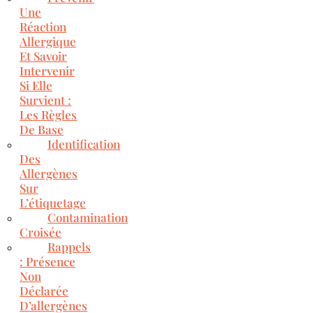
Une
Réaction
Allergique
Et Savoir
Intervenir
Si Elle
Survient :
Les Règles
De Base
Identification
Des
Allergènes
Sur
L’étiquetage
Contamination
Croisée
Rappels
: Présence
Non
Déclarée
D’allergènes