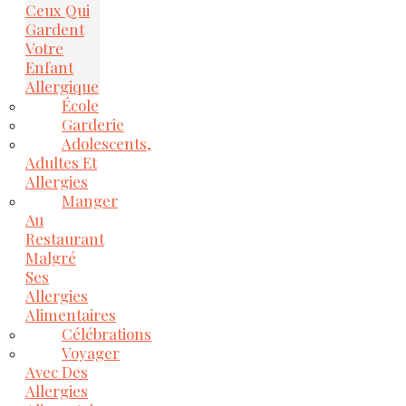
Ceux Qui
Gardent
Votre
Enfant
Allergique
École
Garderie
Adolescents,
Adultes Et
Allergies
Manger
Au
Restaurant
Malgré
Ses
Allergies
Alimentaires
Célébrations
Voyager
Avec Des
Allergies