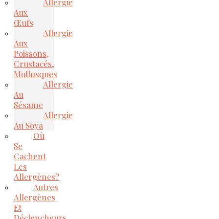
Allergie
Aux
Œufs
Allergie
Aux
Poissons,
Crustacés,
Mollusques
Allergie
Au
Sésame
Allergie
Au Soya
Où
Se
Cachent
Les
Allergènes?
Autres
Allergènes
Et
Déclencheurs