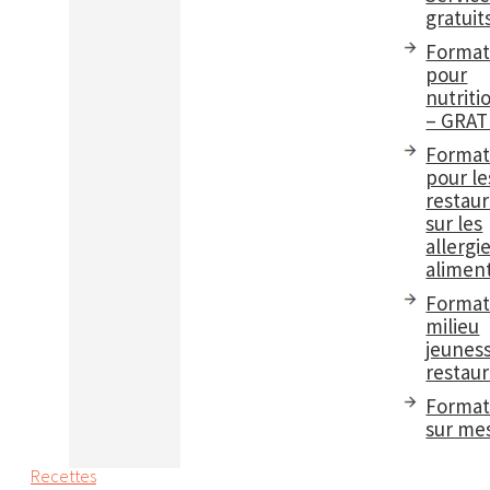
gratuit
Format
pour
nutriti
– GRAT
Format
pour le
restau
sur les
allergi
aliment
Format
milieu
jeuness
restaur
Format
sur me
Recettes