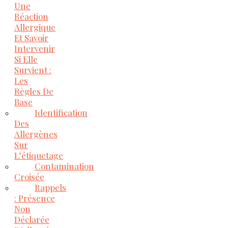
Une
Réaction
Allergique
Et Savoir
Intervenir
Si Elle
Survient :
Les
Règles De
Base
Identification
Des
Allergènes
Sur
L’étiquetage
Contamination
Croisée
Rappels
: Présence
Non
Déclarée