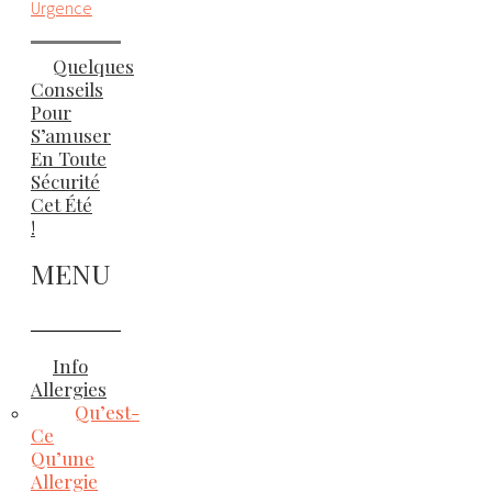
Urgence
Quelques
Conseils
Pour
S’amuser
En Toute
Sécurité
Cet Été
!
MENU
Info
Allergies
Qu’est-
Ce
Qu’une
Allergie