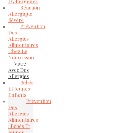
D’allergènes
Réaction
Allergique
Sévère
Prévention
Des
Allergies
Alimentaires
Chez Le
Nourrisson
Vivre
Avec Des
Allergies
Bébés
Et Jeunes
Enfants
Prévention
Des
Allergies
Alimentaires
: Bébés Et
Jeunes