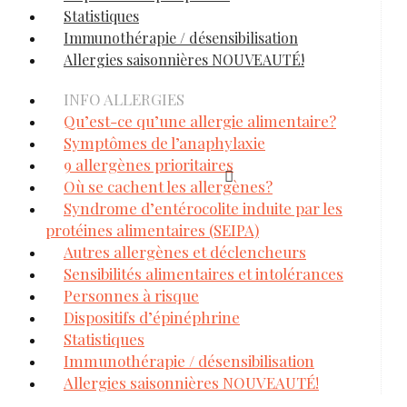
Statistiques
Immunothérapie / désensibilisation
Allergies saisonnières NOUVEAUTÉ!
INFO ALLERGIES
Qu’est-ce qu’une allergie alimentaire?
Symptômes de l’anaphylaxie
9 allergènes prioritaires
Où se cachent les allergènes?
Syndrome d’entérocolite induite par les
protéines alimentaires (SEIPA)
Autres allergènes et déclencheurs
Sensibilités alimentaires et intolérances
Personnes à risque
Dispositifs d’épinéphrine
Statistiques
Immunothérapie / désensibilisation
Allergies saisonnières NOUVEAUTÉ!