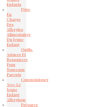
Enfants
Prise
En
Charge
Des
Allergies
Alimentaires
Du Jeune
Enfant
Outils,
Astuces Et
Ressources
Pour
Nouveaux
Parents
Communiquer
Avec Le
Jeune
Enfant
Allergique
Préparer