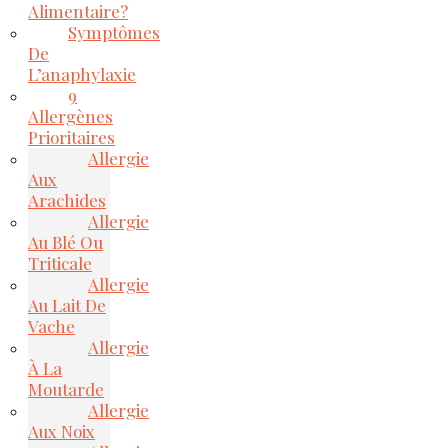
Alimentaire?
Symptômes
De
L’anaphylaxie
9
Allergènes
Prioritaires
Allergie
Aux
Arachides
Allergie
Au Blé Ou
Triticale
Allergie
Au Lait De
Vache
Allergie
À La
Moutarde
Allergie
Aux Noix