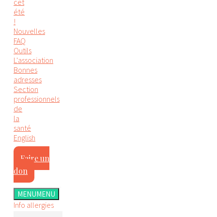
cet
été
!
Nouvelles
FAQ
Outils
L'association
Bonnes
adresses
Section
professionnels
de
la
santé
English
Faire un
don
MENU
MENU
Info allergies