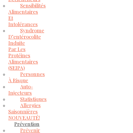
Sensibilités
Alimentaires
Et
Intolérances
Syndrome
D’entérocolite
Induite
Par Les
Protéines
Alimentaires
(SEIPA)
Personnes
À Risque
Auto-
Injecteurs
Statistiques
Allergies
Saisonnières
NOUVEAUTÉ!
Prévention
Prévenir