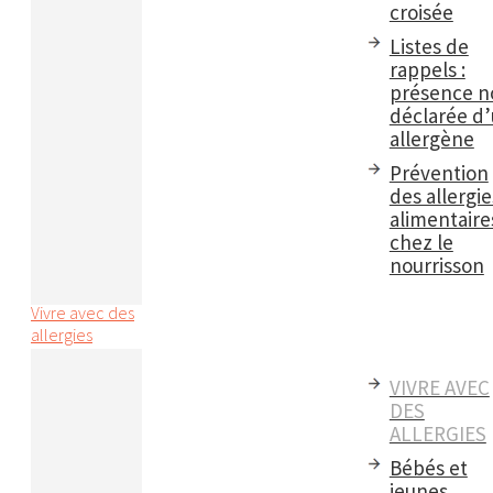
croisée
Listes de
rappels :
présence n
déclarée d
allergène
Prévention
des allergie
alimentaire
chez le
nourrisson
Vivre avec des
allergies
VIVRE AVEC
DES
ALLERGIES
Bébés et
jeunes