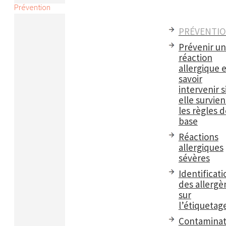
Prévention
PRÉVENTI
Prévenir u
réaction
allergique e
savoir
intervenir s
elle survient
les règles d
base
Réactions
allergiques
sévères
Identificati
des allergè
sur
l’étiquetag
Contaminat