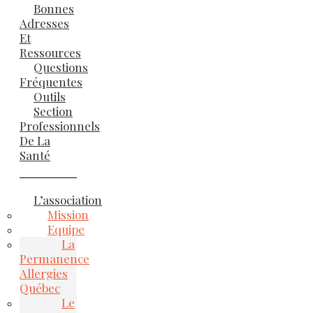
Bonnes
Adresses
Et
Ressources
Questions
Fréquentes
Outils
Section
Professionnels
De La
Santé
L’association
Mission
Equipe
La
Permanence
Allergies
Québec
Le