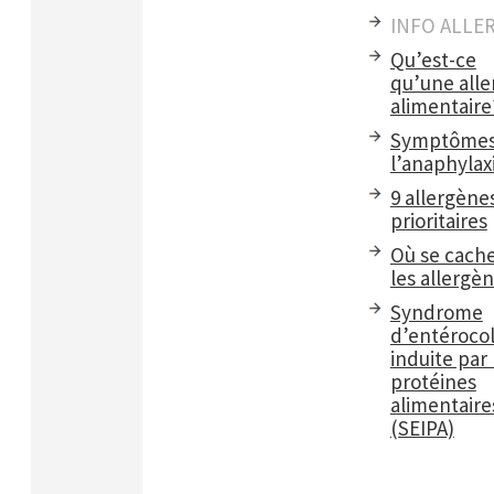
INFO ALLE
Qu’est-ce
qu’une alle
alimentaire
Symptômes
l’anaphylax
9 allergène
prioritaires
Où se cach
les allergè
Syndrome
d’entérocol
induite par 
protéines
alimentaire
(SEIPA)