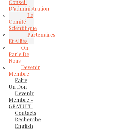
Conseil
D’administration
Le
Comité
Scientifique
Partenaires
Et Alliés
On
Parle De
Nous
Devenir
Membre
Faire
Un Don
Devenir
Membre -
GRATUIT!
Contacts
Recherche
English