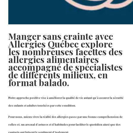
Manger sans crainte avec
Allergies Québec explore
les nombreuses facettes des
allergies alimentaires
accompagné de spécialistes
de différents milieux, en
format balado.
Notre approche positive vise à améliorer la qualité de vie autant qu’à assurer la sécurité
des enfants et adultes touchées par cette condition.
Pour nous, mieux vivre la réalité des allergies passe par une bonne compréhension de
celles-ci, un arsenal d’astuces et d’habitudes pour faciliter le quotidien ainsi que des
contacts qui brisent le sentiment d’isolement.