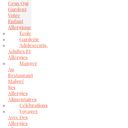
Ceux Qui
Gardent
Votre
Enfant
Allergique
École
Garderie
Adolescents,
Adultes Et
Allergies
Manger
Au
Restaurant
Malgré
Ses
Allergies
Alimentaires
Célébrations
Voyager
Avec Des
Allergies