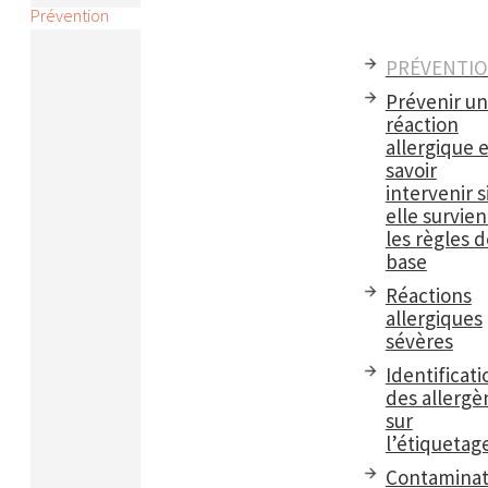
Prévention
PRÉVENTI
Prévenir u
réaction
allergique e
savoir
intervenir s
elle survient
les règles d
base
Réactions
allergiques
sévères
Identificati
des allergè
sur
l’étiquetag
Contaminat