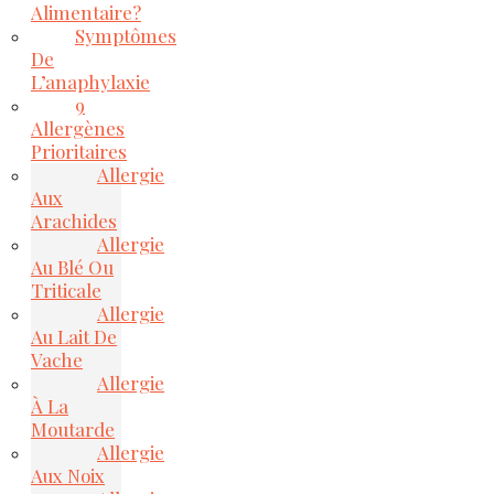
Alimentaire?
Symptômes
De
L’anaphylaxie
9
Allergènes
Prioritaires
Allergie
Aux
Arachides
Allergie
Au Blé Ou
Triticale
Allergie
Au Lait De
Vache
Allergie
À La
Moutarde
Allergie
Aux Noix