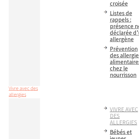
croisée
Listes de
rappels :
présence n
déclarée d
allergène
Prévention
des allergie
alimentaire
chez le
nourrisson
Vivre avec des
allergies
VIVRE AVEC
DES
ALLERGIES
Bébés et
jeunes