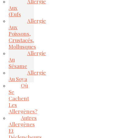
Allergie
Aux
Œufs
Allergie
Aux
Poissons,
Crustacés,
Mollusques
Allergie
Au
Sésame
Allergie
Au Soya
Où
Se
Cachent
Les
Allergènes?
Autres
Allergènes
Et
Déclencheurs