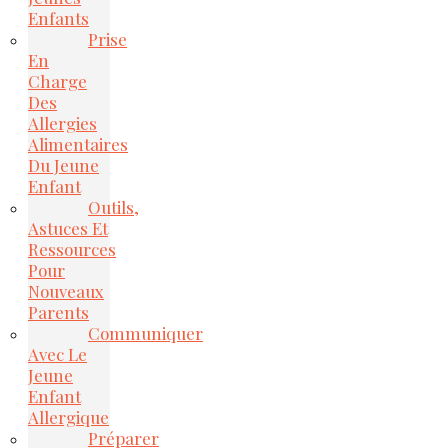
Enfants
Prise
En
Charge
Des
Allergies
Alimentaires
Du Jeune
Enfant
Outils,
Astuces Et
Ressources
Pour
Nouveaux
Parents
Communiquer
Avec Le
Jeune
Enfant
Allergique
Préparer