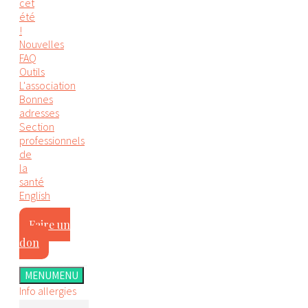
cet
été
!
Nouvelles
FAQ
Outils
L'association
Bonnes
adresses
Section
professionnels
de
la
santé
English
Faire un
don
MENU
MENU
Info allergies