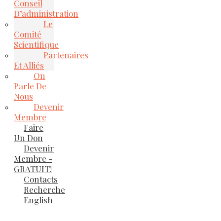
Conseil
D’administration
Le
Comité
Scientifique
Partenaires
Et Alliés
On
Parle De
Nous
Devenir
Membre
Faire
Un Don
Devenir
Membre -
GRATUIT!
Contacts
Recherche
English