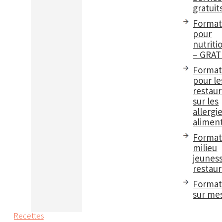
gratuit
Format
pour
nutriti
– GRAT
Format
pour le
restau
sur les
allergi
aliment
Format
milieu
jeuness
restaur
Format
sur me
Recettes