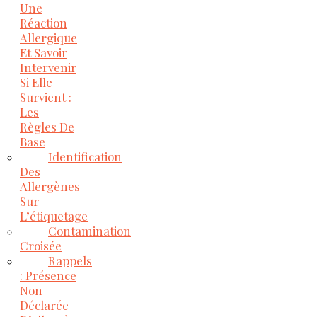
Une
Réaction
Allergique
Et Savoir
Intervenir
Si Elle
Survient :
Les
Règles De
Base
Identification
Des
Allergènes
Sur
L’étiquetage
Contamination
Croisée
Rappels
: Présence
Non
Déclarée