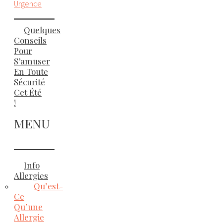
Urgence
Quelques
Conseils
Pour
S’amuser
En Toute
Sécurité
Cet Été
!
MENU
Info
Allergies
Qu’est-
Ce
Qu’une
Allergie