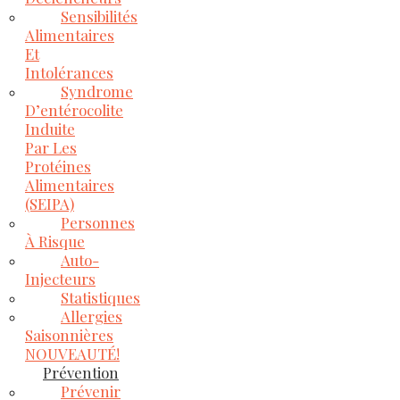
Sensibilités
Alimentaires
Et
Intolérances
Syndrome
D’entérocolite
Induite
Par Les
Protéines
Alimentaires
(SEIPA)
Personnes
À Risque
Auto-
Injecteurs
Statistiques
Allergies
Saisonnières
NOUVEAUTÉ!
Prévention
Prévenir