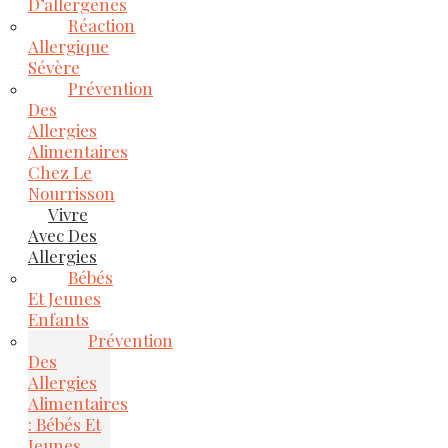
D’allergènes
Réaction
Allergique
Sévère
Prévention
Des
Allergies
Alimentaires
Chez Le
Nourrisson
Vivre
Avec Des
Allergies
Bébés
Et Jeunes
Enfants
Prévention
Des
Allergies
Alimentaires
: Bébés Et
Jeunes