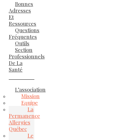
Bonnes
Adresses
Et
Ressources
Questions
Fréquentes
Outils
Section
Professionnels
De La
Santé
L’association
Mission
Equipe
La
Permanence
Allergies
Québec
Le