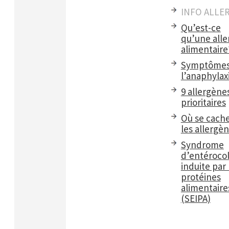
INFO ALLE
Qu’est-ce
qu’une alle
alimentaire
Symptômes
l’anaphylax
9 allergène
prioritaires
Où se cach
les allergè
Syndrome
d’entérocol
induite par 
protéines
alimentaire
(SEIPA)