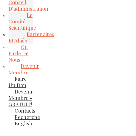
Conseil
D’administration
Le
Comité
Scientifique
Partenaires
Et Alliés
On
Parle De
Nous
Devenir
Membre
Faire
Un Don
Devenir
Membre -
GRATUIT!
Contacts
Recherche
English