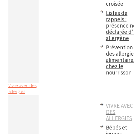
croisée
Listes de
rappels :
présence n
déclarée d
allergène
Prévention
des allergie
alimentaire
chez le
nourrisson
Vivre avec des
allergies
VIVRE AVEC
DES
ALLERGIES
Bébés et
jeunes