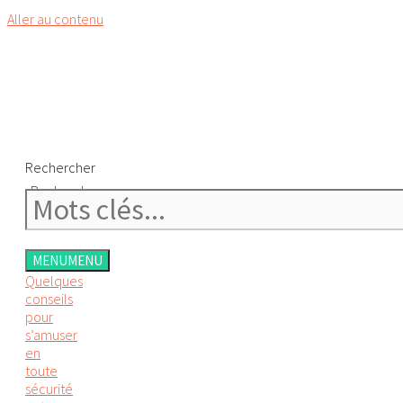
Aller au contenu
Rechercher
Rechercher
MENU
MENU
Quelques
conseils
pour
s’amuser
en
toute
sécurité