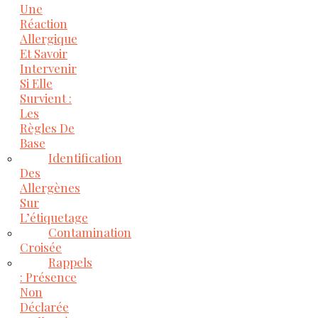
Une
Réaction
Allergique
Et Savoir
Intervenir
Si Elle
Survient :
Les
Règles De
Base
Identification
Des
Allergènes
Sur
L’étiquetage
Contamination
Croisée
Rappels
: Présence
Non
Déclarée