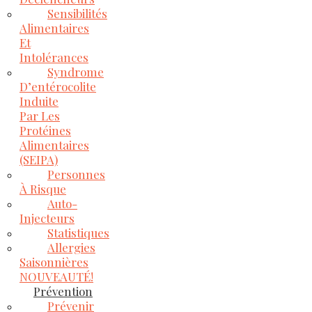
Sensibilités
Alimentaires
Et
Intolérances
Syndrome
D’entérocolite
Induite
Par Les
Protéines
Alimentaires
(SEIPA)
Personnes
À Risque
Auto-
Injecteurs
Statistiques
Allergies
Saisonnières
NOUVEAUTÉ!
Prévention
Prévenir