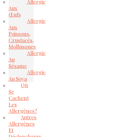
Allergie
Aux
Œufs
Allergie
Aux
Poissons,
Crustacés,
Mollusques
Allergie
Au
Sésame
Allergie
Au Soya
Où
Se
Cachent
Les
Allergènes?
Autres
Allergènes
Et
Déclencheurs