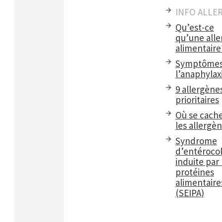
INFO ALLE
Qu’est-ce
qu’une alle
alimentaire
Symptômes
l’anaphylax
9 allergène
prioritaires
Où se cach
les allergè
Syndrome
d’entérocol
induite par 
protéines
alimentaire
(SEIPA)