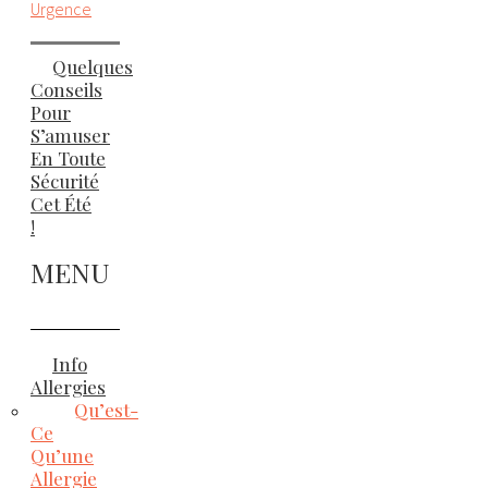
Urgence
Quelques
Conseils
Pour
S’amuser
En Toute
Sécurité
Cet Été
!
MENU
Info
Allergies
Qu’est-
Ce
Qu’une
Allergie