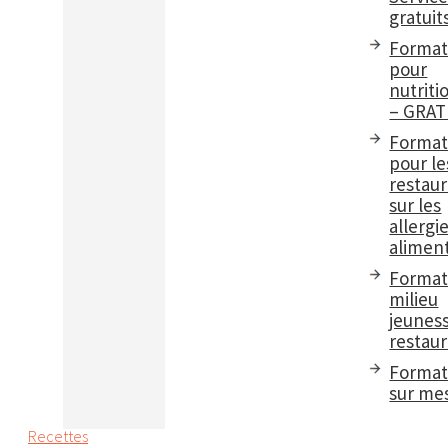
gratuit
Format
pour
nutriti
– GRAT
Format
pour le
restau
sur les
allergi
aliment
Format
milieu
jeuness
restaur
Format
sur me
Recettes