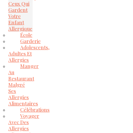
Ceux Qui
Gardent
Votre
Enfant
Allergique
École
Garderie
Adolescents,
Adultes Et
Allergies
Manger
Au
Restaurant
Malgré
Ses
Allergies
Alimentaires
Célébrations
Voyager
Avec Des
Allergies