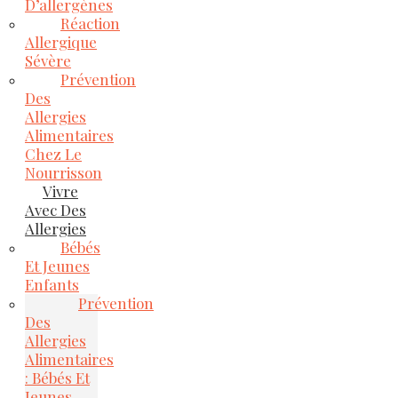
D’allergènes
Réaction
Allergique
Sévère
Prévention
Des
Allergies
Alimentaires
Chez Le
Nourrisson
Vivre
Avec Des
Allergies
Bébés
Et Jeunes
Enfants
Prévention
Des
Allergies
Alimentaires
: Bébés Et
Jeunes