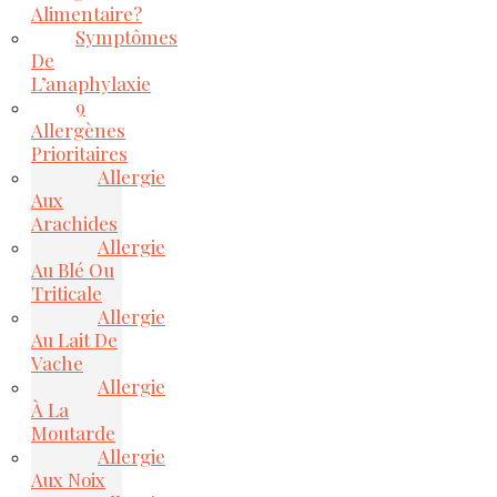
Alimentaire?
Symptômes
De
L’anaphylaxie
9
Allergènes
Prioritaires
Allergie
Aux
Arachides
Allergie
Au Blé Ou
Triticale
Allergie
Au Lait De
Vache
Allergie
À La
Moutarde
Allergie
Aux Noix