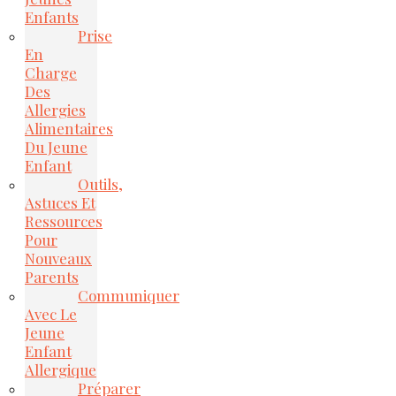
Enfants
Prise
En
Charge
Des
Allergies
Alimentaires
Du Jeune
Enfant
Outils,
Astuces Et
Ressources
Pour
Nouveaux
Parents
Communiquer
Avec Le
Jeune
Enfant
Allergique
Préparer