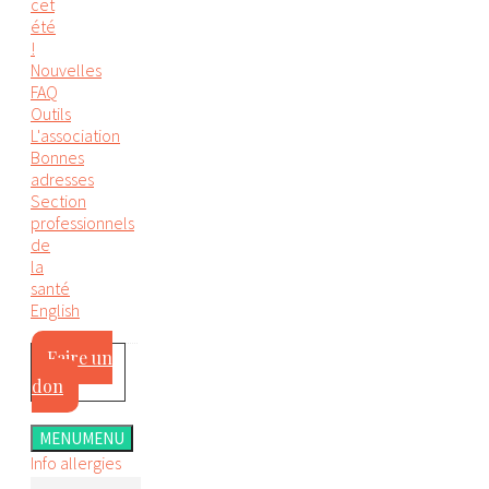
cet
été
!
Nouvelles
FAQ
Outils
L'association
Bonnes
adresses
Section
professionnels
de
la
santé
English
Faire un
don
MENU
MENU
Info allergies