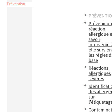
Prévention
PRÉVENTI
Prévenir u
réaction
allergique e
savoir
intervenir s
elle survient
les règles d
base
Réactions
allergiques
sévères
Identificati
des allergè
sur
l’étiquetag
Contaminat