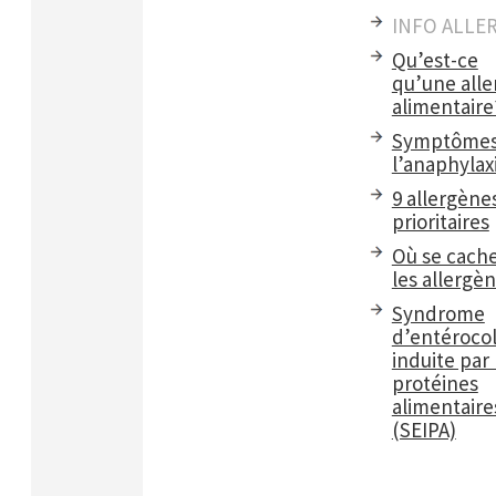
INFO ALLE
Qu’est-ce
qu’une alle
alimentaire
Symptômes
l’anaphylax
9 allergène
prioritaires
Où se cach
les allergè
Syndrome
d’entérocol
induite par 
protéines
alimentaire
(SEIPA)