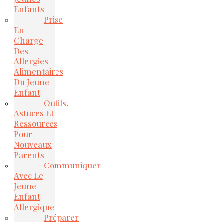
Enfants
Prise
En
Charge
Des
Allergies
Alimentaires
Du Jeune
Enfant
Outils,
Astuces Et
Ressources
Pour
Nouveaux
Parents
Communiquer
Avec Le
Jeune
Enfant
Allergique
Préparer