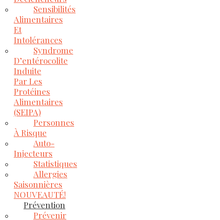
Sensibilités
Alimentaires
Et
Intolérances
Syndrome
D’entérocolite
Induite
Par Les
Protéines
Alimentaires
(SEIPA)
Personnes
À Risque
Auto-
Injecteurs
Statistiques
Allergies
Saisonnières
NOUVEAUTÉ!
Prévention
Prévenir