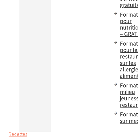
gratuit
Format
pour
nutriti
– GRAT
Format
pour le
restau
sur les
allergi
aliment
Format
milieu
jeuness
restaur
Format
sur me
Recettes