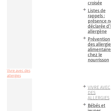
croisée
Listes de
rappels :
présence n
déclarée d
allergène
Prévention
des allergie
alimentaire
chez le
nourrisson
Vivre avec des
allergies
VIVRE AVEC
DES
ALLERGIES
Bébés et
jeunes