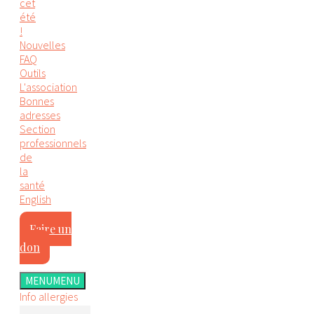
cet
été
!
Nouvelles
FAQ
Outils
L'association
Bonnes
adresses
Section
professionnels
de
la
santé
English
Faire un
don
MENU
MENU
Info allergies