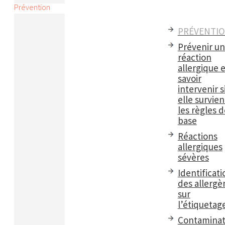
Prévention
PRÉVENTI
Prévenir u
réaction
allergique e
savoir
intervenir s
elle survient
les règles d
base
Réactions
allergiques
sévères
Identificati
des allergè
sur
l’étiquetag
Contaminat