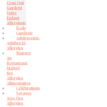
Ceux Qui
Gardent
Votre
Enfant
Allergique
École
Garderie
Adolescents,
Adultes Et
Allergies
Manger
Au
Restaurant
Malgré
Ses
Allergies
Alimentaires
Célébrations
Voyager
Avec Des
Allergies