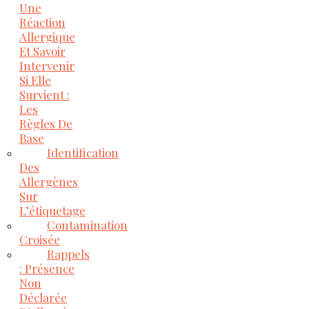
Une
Réaction
Allergique
Et Savoir
Intervenir
Si Elle
Survient :
Les
Règles De
Base
Identification
Des
Allergènes
Sur
L’étiquetage
Contamination
Croisée
Rappels
: Présence
Non
Déclarée