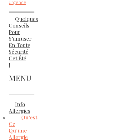
Urgence
Quelques
Conseils
Pour
S’amuser
En Toute
Sécurité
Cet Été
!
MENU
Info
Allergies
Qu’est-
Ce
Qu’une
Allergie