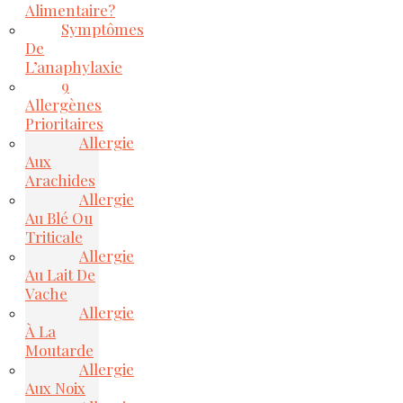
Alimentaire?
Symptômes
De
L’anaphylaxie
9
Allergènes
Prioritaires
Allergie
Aux
Arachides
Allergie
Au Blé Ou
Triticale
Allergie
Au Lait De
Vache
Allergie
À La
Moutarde
Allergie
Aux Noix