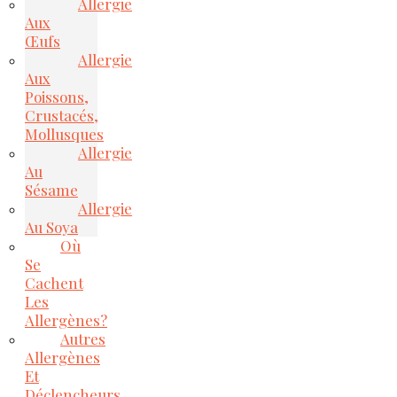
Allergie
Aux
Œufs
Allergie
Aux
Poissons,
Crustacés,
Mollusques
Allergie
Au
Sésame
Allergie
Au Soya
Où
Se
Cachent
Les
Allergènes?
Autres
Allergènes
Et
Déclencheurs