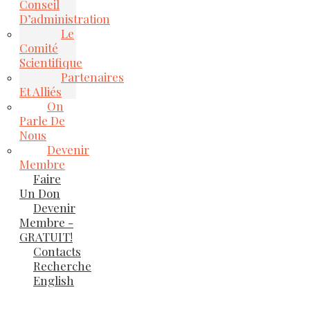
Conseil
D’administration
Le
Comité
Scientifique
Partenaires
Et Alliés
On
Parle De
Nous
Devenir
Membre
Faire
Un Don
Devenir
Membre -
GRATUIT!
Contacts
Recherche
English