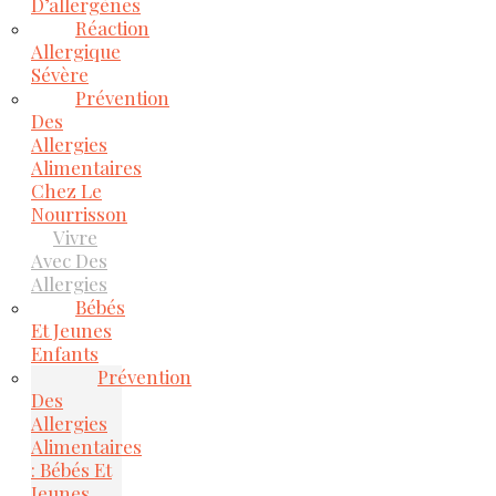
D’allergènes
Réaction
Allergique
Sévère
Prévention
Des
Allergies
Alimentaires
Chez Le
Nourrisson
Vivre
Avec Des
Allergies
Bébés
Et Jeunes
Enfants
Prévention
Des
Allergies
Alimentaires
: Bébés Et
Jeunes