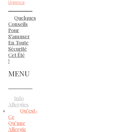
Urgence
Quelques
Conseils
Pour
S’amuser
En Toute
Sécurité
Cet Été
!
MENU
Info
Allergies
Qu’est-
Ce
Qu’une
Allergie