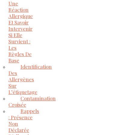
Une
Réaction
Allergique
Et Savoir
Intervenir
Si Elle
Survient :
Les
Règles De
Base
Identification
Des
Allergènes
Sur
L’étiquetage
Contamination
Croisée
Rappels
: Présence
Non
Déclarée