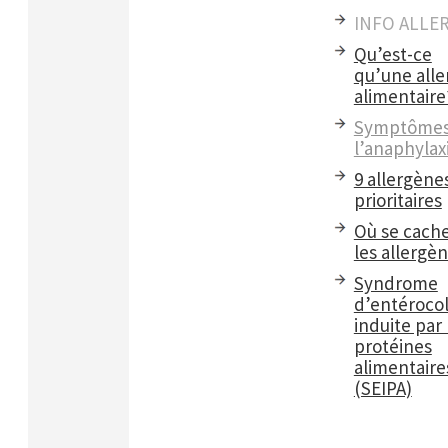
INFO ALLE
Qu’est-ce
qu’une alle
alimentaire
Symptômes
l’anaphylax
9 allergène
prioritaires
Où se cach
les allergè
Syndrome
d’entérocol
induite par 
protéines
alimentaire
(SEIPA)