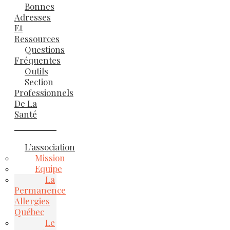
Bonnes
Adresses
Et
Ressources
Questions
Fréquentes
Outils
Section
Professionnels
De La
Santé
L’association
Mission
Equipe
La
Permanence
Allergies
Québec
Le