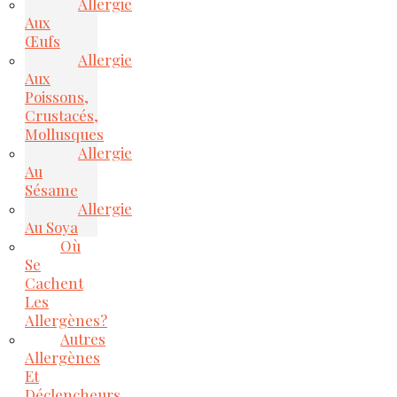
Allergie
Aux
Œufs
Allergie
Aux
Poissons,
Crustacés,
Mollusques
Allergie
Au
Sésame
Allergie
Au Soya
Où
Se
Cachent
Les
Allergènes?
Autres
Allergènes
Et
Déclencheurs