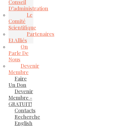
Conseil
D’administration
Le
Comité
Scientifique
Partenaires
Et Alliés
On
Parle De
Nous
Devenir
Membre
Faire
Un Don
Devenir
Membre -
GRATUIT!
Contacts
Recherche
English