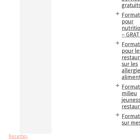
gratuit
Format
pour
nutriti
– GRAT
Format
pour le
restau
sur les
allergi
aliment
Format
milieu
jeuness
restaur
Format
sur me
Recettes