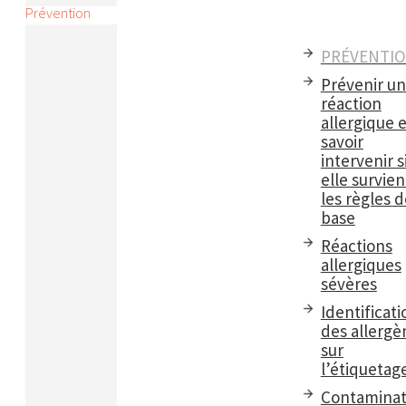
Prévention
PRÉVENTI
Prévenir u
réaction
allergique e
savoir
intervenir s
elle survient
les règles d
base
Réactions
allergiques
sévères
Identificati
des allergè
sur
l’étiquetag
Contaminat