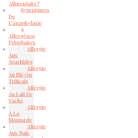
Alimentaire?
Symptômes
De
L’anaphylaxie
9
Allergènes
Prioritaires
Allergie
Aux
Arachides
Allergie
Au Blé Ou
Triticale
Allergie
Au Lait De
Vache
Allergie
À La
Moutarde
Allergie
Aux Noix