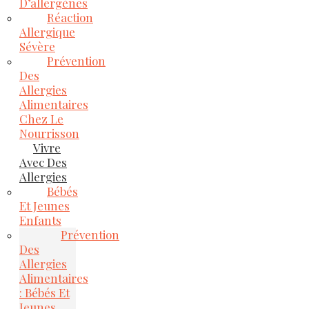
D’allergènes
Réaction
Allergique
Sévère
Prévention
Des
Allergies
Alimentaires
Chez Le
Nourrisson
Vivre
Avec Des
Allergies
Bébés
Et Jeunes
Enfants
Prévention
Des
Allergies
Alimentaires
: Bébés Et
Jeunes