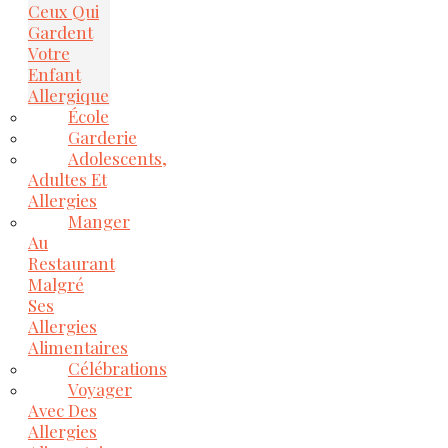
Ceux Qui
Gardent
Votre
Enfant
Allergique
École
Garderie
Adolescents,
Adultes Et
Allergies
Manger
Au
Restaurant
Malgré
Ses
Allergies
Alimentaires
Célébrations
Voyager
Avec Des
Allergies