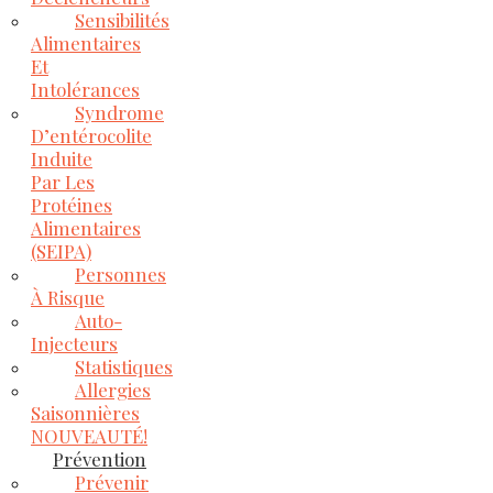
Sensibilités
Alimentaires
Et
Intolérances
Syndrome
D’entérocolite
Induite
Par Les
Protéines
Alimentaires
(SEIPA)
Personnes
À Risque
Auto-
Injecteurs
Statistiques
Allergies
Saisonnières
NOUVEAUTÉ!
Prévention
Prévenir