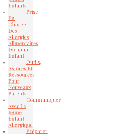
Enfants
Prise
En
Charge
Des
Allergies
Alimentaires
Du Jeune
Enfant
Outils,
Astuces Et
Ressources
Pour
Nouveaux
Parents
Communiquer
Avec Le
Jeune
Enfant
Allergique
Préparer