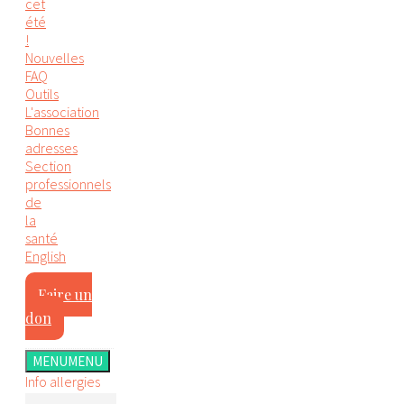
cet
été
!
Nouvelles
FAQ
Outils
L'association
Bonnes
adresses
Section
professionnels
de
la
santé
English
Faire un
don
MENU
MENU
Info allergies