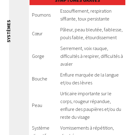
SYMPTÔMES GRAVES
Essoufflement, respiration
Poumons
sifflante, toux persistante
SYSTÈMES
Pâleur, peau bleutée, faiblesse,
Cœur
pouls faible, étourdissement
Serrement, voix rauque,
Gorge
difficultés à respirer, difficultés à
avaler
Enflure marquée de la langue
Bouche
et/ou des lèvres
Urticaire importante sur le
corps, rougeur répandue,
Peau
enflure des paupières et/ou du
reste du visage
Système
Vomissements à répétition,