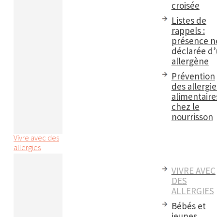
croisée
Listes de
rappels :
présence n
déclarée d
allergène
Prévention
des allergie
alimentaire
chez le
nourrisson
Vivre avec des
allergies
VIVRE AVEC
DES
ALLERGIES
Bébés et
jeunes