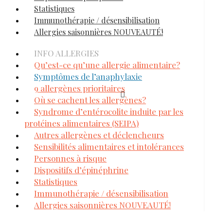
Statistiques
Immunothérapie / désensibilisation
Allergies saisonnières NOUVEAUTÉ!
INFO ALLERGIES
Qu’est-ce qu’une allergie alimentaire?
Symptômes de l’anaphylaxie
9 allergènes prioritaires
Où se cachent les allergènes?
Syndrome d’entérocolite induite par les
protéines alimentaires (SEIPA)
Autres allergènes et déclencheurs
Sensibilités alimentaires et intolérances
Personnes à risque
Dispositifs d’épinéphrine
Statistiques
Immunothérapie / désensibilisation
Allergies saisonnières NOUVEAUTÉ!