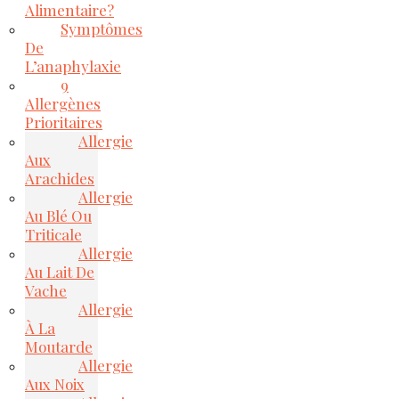
Alimentaire?
Symptômes
De
L’anaphylaxie
9
Allergènes
Prioritaires
Allergie
Aux
Arachides
Allergie
Au Blé Ou
Triticale
Allergie
Au Lait De
Vache
Allergie
À La
Moutarde
Allergie
Aux Noix