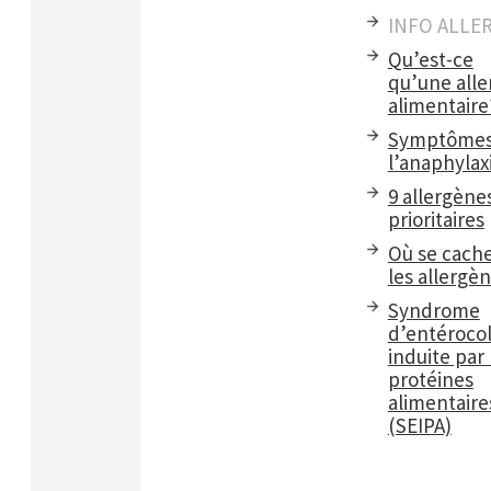
INFO ALLE
Qu’est-ce
qu’une alle
alimentaire
Symptômes
l’anaphylax
9 allergène
prioritaires
Où se cach
les allergè
Syndrome
d’entérocol
induite par 
protéines
alimentaire
(SEIPA)