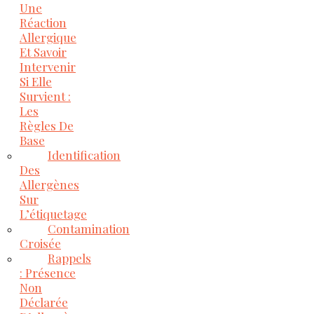
Une
Réaction
Allergique
Et Savoir
Intervenir
Si Elle
Survient :
Les
Règles De
Base
Identification
Des
Allergènes
Sur
L’étiquetage
Contamination
Croisée
Rappels
: Présence
Non
Déclarée