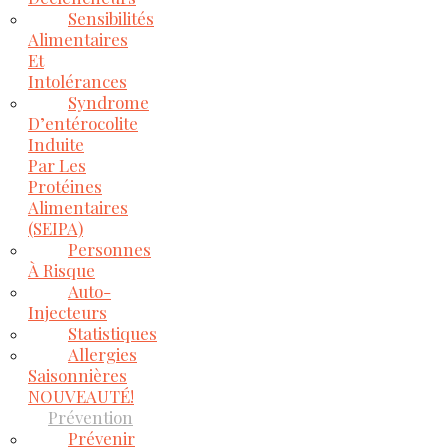
Sensibilités
Alimentaires
Et
Intolérances
Syndrome
D’entérocolite
Induite
Par Les
Protéines
Alimentaires
(SEIPA)
Personnes
À Risque
Auto-
Injecteurs
Statistiques
Allergies
Saisonnières
NOUVEAUTÉ!
Prévention
Prévenir