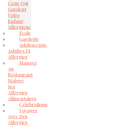
Ceux Qui
Gardent
Votre
Enfant
Allergique
École
Garderie
Adolescents,
Adultes Et
Allergies
Manger
Au
Restaurant
Malgré
Ses
Allergies
Alimentaires
Célébrations
Voyager
Avec Des
Allergies