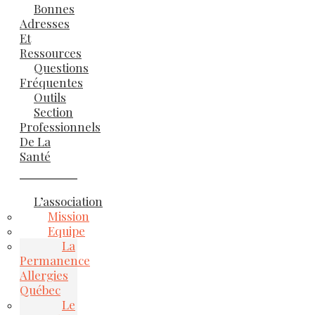
Bonnes
Adresses
Et
Ressources
Questions
Fréquentes
Outils
Section
Professionnels
De La
Santé
L’association
Mission
Equipe
La
Permanence
Allergies
Québec
Le