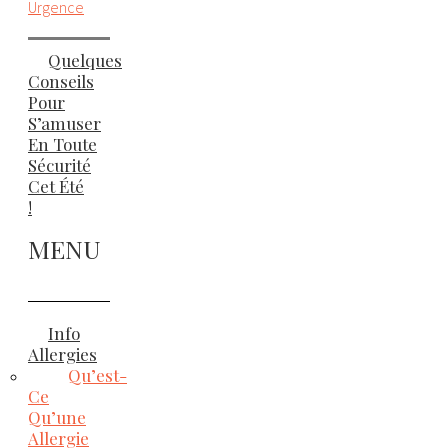
Urgence
Quelques
Conseils
Pour
S’amuser
En Toute
Sécurité
Cet Été
!
MENU
Info
Allergies
Qu’est-
Ce
Qu’une
Allergie