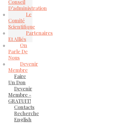
Conseil
D’administration
Le
Comité
Scientifique
Partenaires
Et Alliés
On
Parle De
Nous
Devenir
Membre
Faire
Un Don
Devenir
Membre -
GRATUIT!
Contacts
Recherche
English