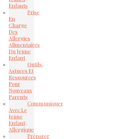
Enfants
Prise
En
Charge
Des
Allergies
Alimentaires
Du Jeune
Enfant
Outils,
Astuces Et
Ressources
Pour
Nouveaux
Parents
Communiquer
Avec Le
Jeune
Enfant
Allergique
Préparer