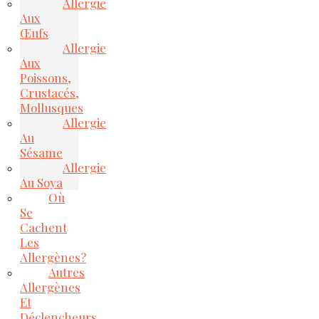
Allergie
Aux
Œufs
Allergie
Aux
Poissons,
Crustacés,
Mollusques
Allergie
Au
Sésame
Allergie
Au Soya
Où
Se
Cachent
Les
Allergènes?
Autres
Allergènes
Et
Déclencheurs