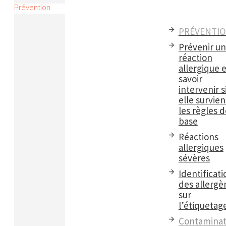
Prévention
PRÉVENTI
Prévenir u
réaction
allergique e
savoir
intervenir s
elle survient
les règles d
base
Réactions
allergiques
sévères
Identificati
des allergè
sur
l’étiquetag
Contaminat