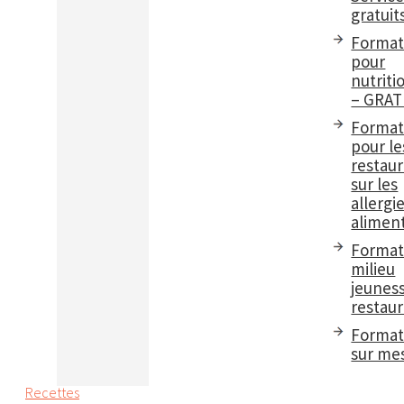
gratuit
Format
pour
nutriti
– GRAT
Format
pour le
restau
sur les
allergi
aliment
Format
milieu
jeuness
restaur
Format
sur me
Recettes