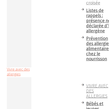
croisée
Listes de
rappels :
présence n
déclarée d
allergène
Prévention
des allergie
alimentaire
chez le
nourrisson
Vivre avec des
allergies
VIVRE AVEC
DES
ALLERGIES
Bébés et
jeunes