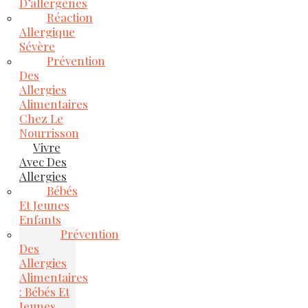
D’allergènes
Réaction
Allergique
Sévère
Prévention
Des
Allergies
Alimentaires
Chez Le
Nourrisson
Vivre
Avec Des
Allergies
Bébés
Et Jeunes
Enfants
Prévention
Des
Allergies
Alimentaires
: Bébés Et
Jeunes