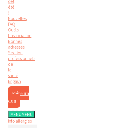
cet
été
!
Nouvelles
FAQ
Outils
L'association
Bonnes
adresses
Section
professionnels
de
la
santé
English
Faire un
don
MENU
MENU
Info allergies