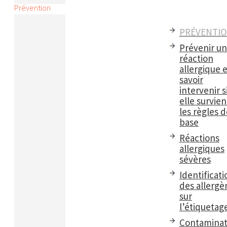
Prévention
PRÉVENTI
Prévenir u
réaction
allergique e
savoir
intervenir s
elle survient
les règles d
base
Réactions
allergiques
sévères
Identificati
des allergè
sur
l’étiquetag
Contaminat