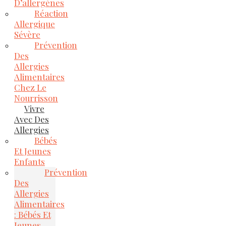
D’allergènes
Réaction
Allergique
Sévère
Prévention
Des
Allergies
Alimentaires
Chez Le
Nourrisson
Vivre
Avec Des
Allergies
Bébés
Et Jeunes
Enfants
Prévention
Des
Allergies
Alimentaires
: Bébés Et
Jeunes