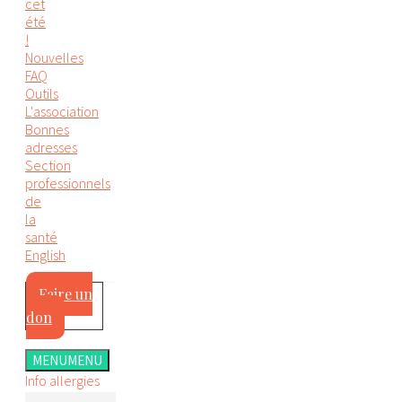
cet
été
!
Nouvelles
FAQ
Outils
L'association
Bonnes
adresses
Section
professionnels
de
la
santé
English
Faire un
don
MENU
MENU
Info allergies