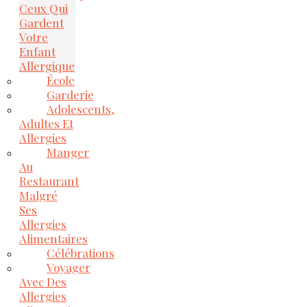
Ceux Qui
Gardent
Votre
Enfant
Allergique
École
Garderie
Adolescents,
Adultes Et
Allergies
Manger
Au
Restaurant
Malgré
Ses
Allergies
Alimentaires
Célébrations
Voyager
Avec Des
Allergies