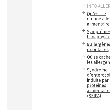
INFO ALLE
Qu’est-ce
qu’une alle
alimentaire
Symptômes
l’anaphylax
9 allergène
prioritaires
Où se cach
les allergè
Syndrome
d’entérocol
induite par 
protéines
alimentaire
(SEIPA)