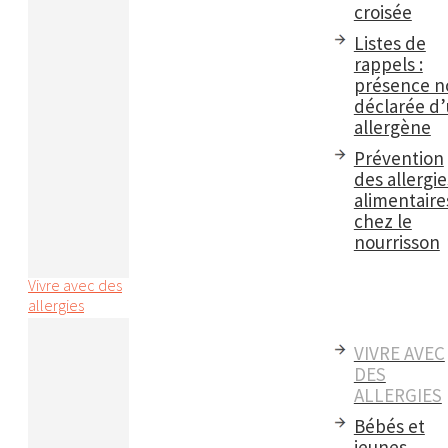
croisée
Listes de
rappels :
présence n
déclarée d
allergène
Prévention
des allergie
alimentaire
chez le
nourrisson
Vivre avec des
allergies
VIVRE AVEC
DES
ALLERGIES
Bébés et
jeunes