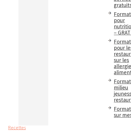
gratuit
Format
pour
nutriti
– GRAT
Format
pour le
restau
sur les
allergi
aliment
Format
milieu
jeuness
restaur
Format
sur me
Recettes