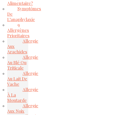
Alimentaire?
Symptômes
De
L’anaphylaxie
9
Allergènes
Prioritaires
Allergie
Aux
Arachides
Allergie
Au Blé Ou
Triticale
Allergie
Au Lait De
Vache
Allergie
À La
Moutarde
Allergie
Aux Noix