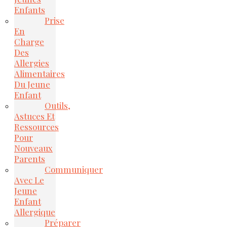
Enfants
Prise
En
Charge
Des
Allergies
Alimentaires
Du Jeune
Enfant
Outils,
Astuces Et
Ressources
Pour
Nouveaux
Parents
Communiquer
Avec Le
Jeune
Enfant
Allergique
Préparer