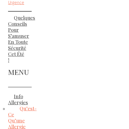
Urgence
Quelques
Conseils
Pour
S’amuser
En Toute
Sécurité
Cet Été
!
MENU
Info
Allergies
Qu’est-
Ce
Qu’une
Allergie