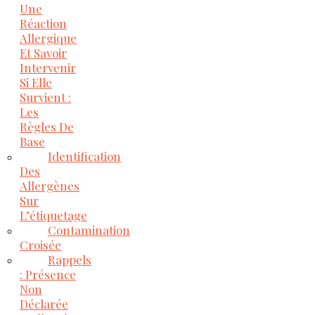
Une
Réaction
Allergique
Et Savoir
Intervenir
Si Elle
Survient :
Les
Règles De
Base
Identification
Des
Allergènes
Sur
L’étiquetage
Contamination
Croisée
Rappels
: Présence
Non
Déclarée