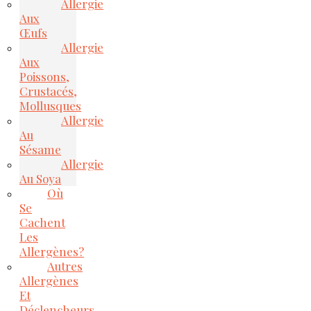
Allergie
Aux
Œufs
Allergie
Aux
Poissons,
Crustacés,
Mollusques
Allergie
Au
Sésame
Allergie
Au Soya
Où
Se
Cachent
Les
Allergènes?
Autres
Allergènes
Et
Déclencheurs