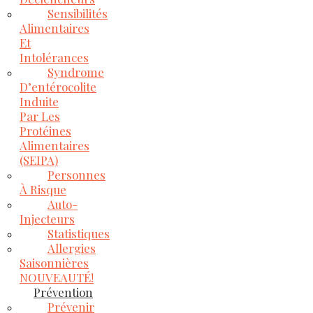
Sensibilités
Alimentaires
Et
Intolérances
Syndrome
D’entérocolite
Induite
Par Les
Protéines
Alimentaires
(SEIPA)
Personnes
À Risque
Auto-
Injecteurs
Statistiques
Allergies
Saisonnières
NOUVEAUTÉ!
Prévention
Prévenir