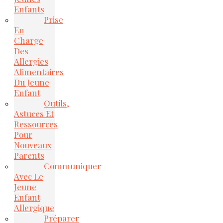
Enfants
Prise
En
Charge
Des
Allergies
Alimentaires
Du Jeune
Enfant
Outils,
Astuces Et
Ressources
Pour
Nouveaux
Parents
Communiquer
Avec Le
Jeune
Enfant
Allergique
Préparer