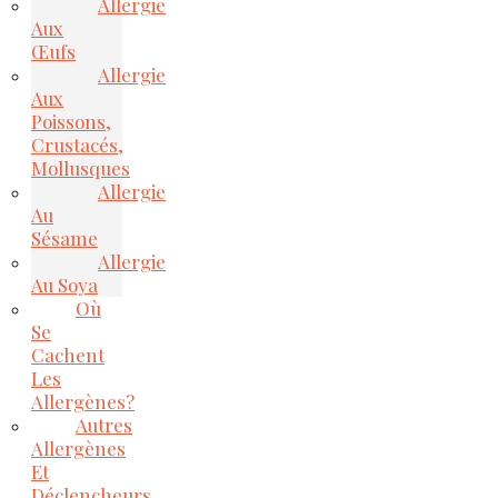
Allergie
Aux
Œufs
Allergie
Aux
Poissons,
Crustacés,
Mollusques
Allergie
Au
Sésame
Allergie
Au Soya
Où
Se
Cachent
Les
Allergènes?
Autres
Allergènes
Et
Déclencheurs