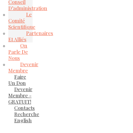
Conseil
D’administration
Le
Comité
Scientifique
Partenaires
Et Alliés
On
Parle De
Nous
Devenir
Membre
Faire
Un Don
Devenir
Membre -
GRATUIT!
Contacts
Recherche
English