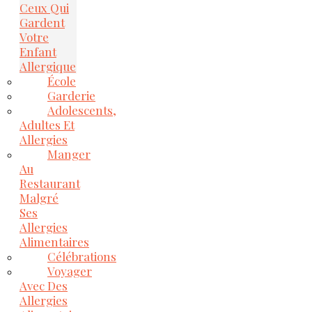
Ceux Qui
Gardent
Votre
Enfant
Allergique
École
Garderie
Adolescents,
Adultes Et
Allergies
Manger
Au
Restaurant
Malgré
Ses
Allergies
Alimentaires
Célébrations
Voyager
Avec Des
Allergies