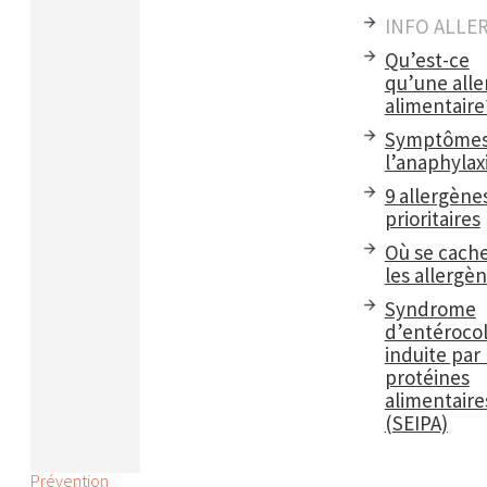
INFO ALLE
Qu’est-ce
qu’une alle
alimentaire
Symptômes
l’anaphylax
9 allergène
prioritaires
Où se cach
les allergè
Syndrome
d’entérocol
induite par 
protéines
alimentaire
(SEIPA)
Prévention