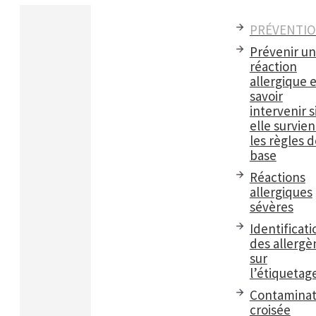
PRÉVENTI
Prévenir u
réaction
allergique e
savoir
intervenir s
elle survient
les règles d
base
Réactions
allergiques
sévères
Identificati
des allergè
sur
l’étiquetag
Contaminat
croisée