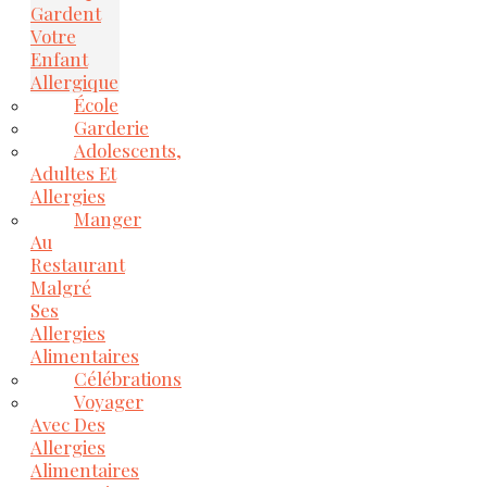
Gardent
Votre
Enfant
Allergique
École
Garderie
Adolescents,
Adultes Et
Allergies
Manger
Au
Restaurant
Malgré
Ses
Allergies
Alimentaires
Célébrations
Voyager
Avec Des
Allergies
Alimentaires