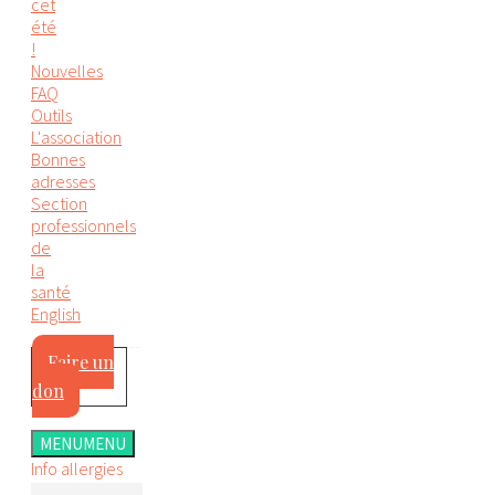
cet
été
!
Nouvelles
FAQ
Outils
L'association
Bonnes
adresses
Section
professionnels
de
la
santé
English
Faire un
don
MENU
MENU
Info allergies