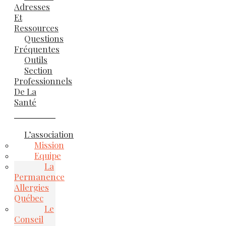
Adresses
Et
Ressources
Questions
Fréquentes
Outils
Section
Professionnels
De La
Santé
L’association
Mission
Equipe
La
Permanence
Allergies
Québec
Le
Conseil