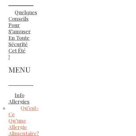
Quelques
Conseils
Pour
S’amuser
En Toute
Sécurité
Cet Été
!
MENU
Info
Allergies
Qu’est-
Ce
Qu’une
Allergie
Alimentaire?