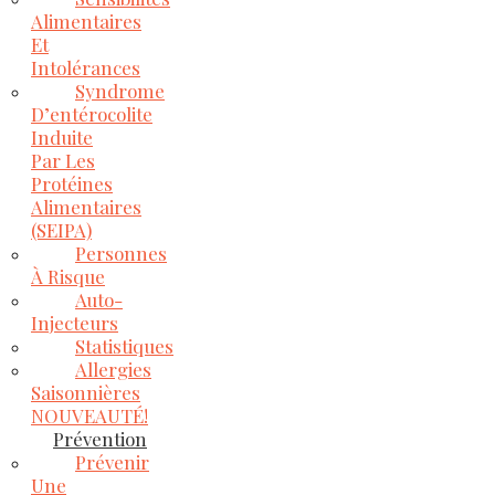
Alimentaires
Et
Intolérances
Syndrome
D’entérocolite
Induite
Par Les
Protéines
Alimentaires
(SEIPA)
Personnes
À Risque
Auto-
Injecteurs
Statistiques
Allergies
Saisonnières
NOUVEAUTÉ!
Prévention
Prévenir
Une