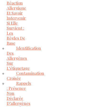
Réaction
Allergique
Et Savoir
Intervenir
Si Elle
Survient :
Les
Règles De
Base
Identification
Des
Allergènes
Sur
L’étiquetage
Contamination
Croisée
Rappels
: Présence
Non
Déclarée
D’allergènes