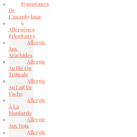
Symptômes
De
L’anaphylaxie
9
Allergènes
Prioritaires
Allergie
Aux
Arachides
Allergie
Au Blé Ou
Triticale
Allergie
Au Lait De
Vache
Allergie
À La
Moutarde
Allergie
Aux Noix
Allergie