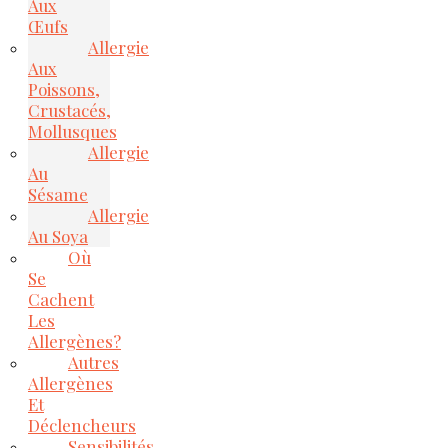
Aux
Œufs
Allergie
Aux
Poissons,
Crustacés,
Mollusques
Allergie
Au
Sésame
Allergie
Au Soya
Où
Se
Cachent
Les
Allergènes?
Autres
Allergènes
Et
Déclencheurs
Sensibilités