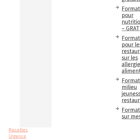
Format
pour
nutriti
– GRAT
Format
pour le
restau
sur les
allergi
aliment
Format
milieu
jeuness
restaur
Format
sur me
Recettes
Urgence