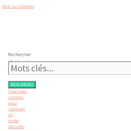
Aller au contenu
Rechercher
Rechercher
MENU
MENU
Quelques
conseils
pour
s’amuser
en
toute
sécurité