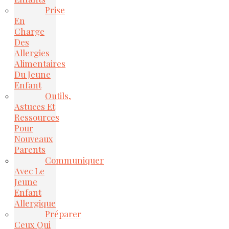
Prise
En
Charge
Des
Allergies
Alimentaires
Du Jeune
Enfant
Outils,
Astuces Et
Ressources
Pour
Nouveaux
Parents
Communiquer
Avec Le
Jeune
Enfant
Allergique
Préparer
Ceux Qui