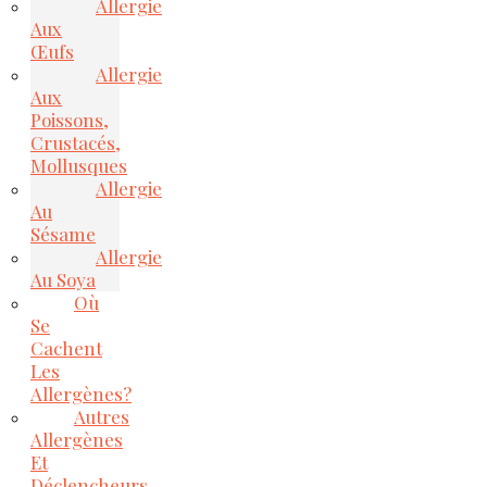
Allergie
Aux
Œufs
Allergie
Aux
Poissons,
Crustacés,
Mollusques
Allergie
Au
Sésame
Allergie
Au Soya
Où
Se
Cachent
Les
Allergènes?
Autres
Allergènes
Et
Déclencheurs