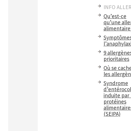
INFO ALLE
Qu’est-ce
qu’une alle
alimentaire
Symptômes
l’anaphylax
9 allergène
prioritaires
Où se cach
les allergè
Syndrome
d’entérocol
induite par 
protéines
alimentaire
(SEIPA)