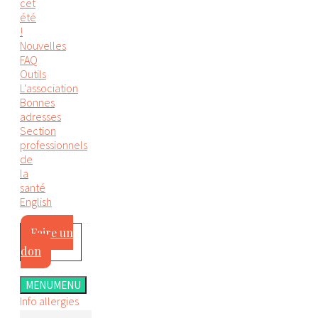
cet
été
!
Nouvelles
FAQ
Outils
L'association
Bonnes
adresses
Section
professionnels
de
la
santé
English
Faire un
don
MENU
MENU
Info allergies