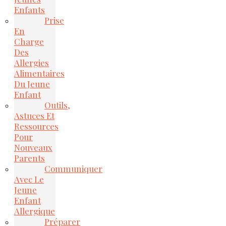
Enfants
Prise
En
Charge
Des
Allergies
Alimentaires
Du Jeune
Enfant
Outils,
Astuces Et
Ressources
Pour
Nouveaux
Parents
Communiquer
Avec Le
Jeune
Enfant
Allergique
Préparer