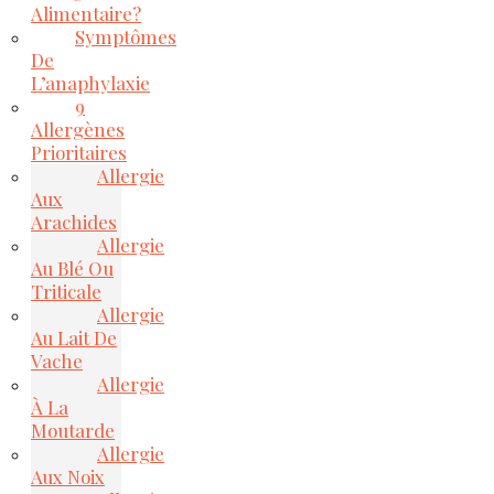
Alimentaire?
Symptômes
De
L’anaphylaxie
9
Allergènes
Prioritaires
Allergie
Aux
Arachides
Allergie
Au Blé Ou
Triticale
Allergie
Au Lait De
Vache
Allergie
À La
Moutarde
Allergie
Aux Noix