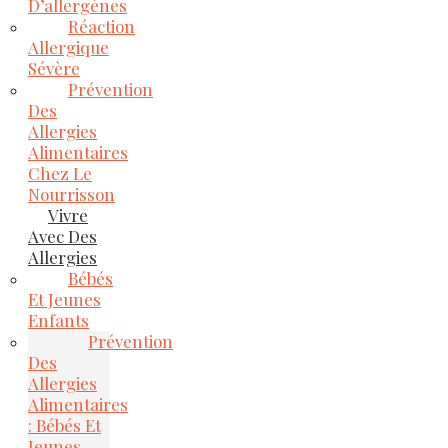
D’allergènes
Réaction
Allergique
Sévère
Prévention
Des
Allergies
Alimentaires
Chez Le
Nourrisson
Vivre
Avec Des
Allergies
Bébés
Et Jeunes
Enfants
Prévention
Des
Allergies
Alimentaires
: Bébés Et
Jeunes