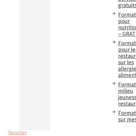
gratuit
Format
pour
nutriti
– GRAT
Format
pour le
restau
sur les
allergi
aliment
Format
milieu
jeuness
restaur
Format
sur me
Recettes