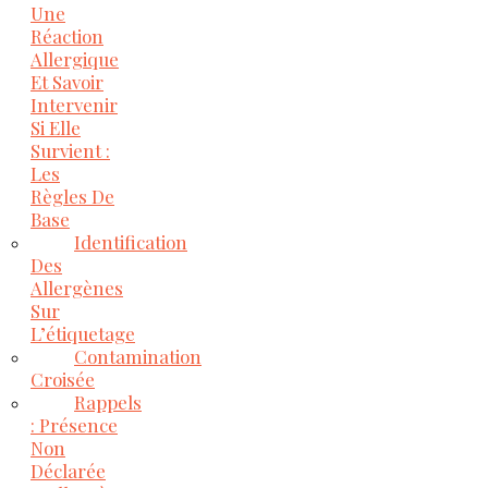
Une
Réaction
Allergique
Et Savoir
Intervenir
Si Elle
Survient :
Les
Règles De
Base
Identification
Des
Allergènes
Sur
L’étiquetage
Contamination
Croisée
Rappels
: Présence
Non
Déclarée