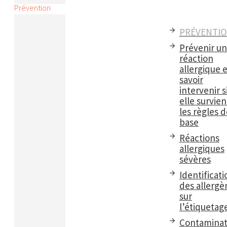
Prévention
PRÉVENTI
Prévenir u
réaction
allergique e
savoir
intervenir s
elle survient
les règles d
base
Réactions
allergiques
sévères
Identificati
des allergè
sur
l’étiquetag
Contaminat