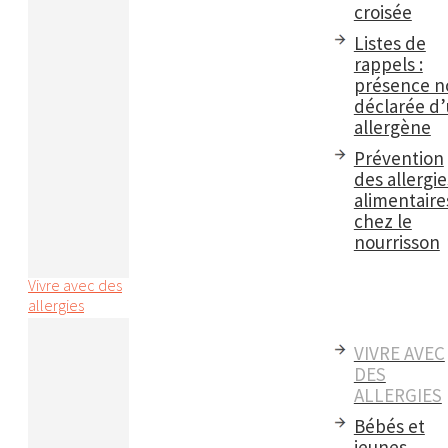
croisée
Listes de
rappels :
présence n
déclarée d
allergène
Prévention
des allergie
alimentaire
chez le
nourrisson
Vivre avec des
allergies
VIVRE AVEC
DES
ALLERGIES
Bébés et
jeunes