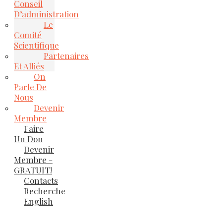
Conseil
D’administration
Le
Comité
Scientifique
Partenaires
Et Alliés
On
Parle De
Nous
Devenir
Membre
Faire
Un Don
Devenir
Membre -
GRATUIT!
Contacts
Recherche
English