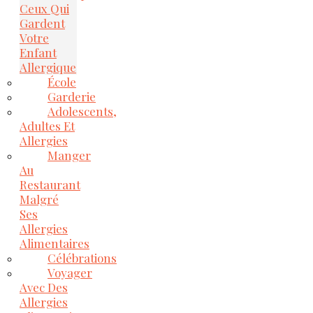
Ceux Qui
Gardent
Votre
Enfant
Allergique
École
Garderie
Adolescents,
Adultes Et
Allergies
Manger
Au
Restaurant
Malgré
Ses
Allergies
Alimentaires
Célébrations
Voyager
Avec Des
Allergies