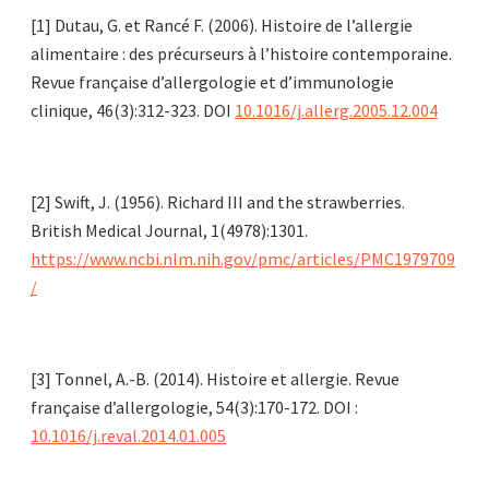
[1] Dutau, G. et Rancé F. (2006). Histoire de l’allergie
alimentaire : des précurseurs à l’histoire contemporaine.
Revue française d’allergologie et d’immunologie
clinique, 46(3):312-323. DOI
10.1016/j.allerg.2005.12.004
[2] Swift, J. (1956). Richard III and the strawberries.
British Medical Journal, 1(4978):1301.
https://www.ncbi.nlm.nih.gov/pmc/articles/PMC1979709
/
[3] Tonnel, A.-B. (2014). Histoire et allergie. Revue
française d’allergologie, 54(3):170-172. DOI :
10.1016/j.reval.2014.01.005