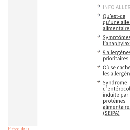
INFO ALLE
Qu’est-ce
qu’une alle
alimentaire
Symptômes
l’anaphylax
9 allergène
prioritaires
Où se cach
les allergè
Syndrome
d’entérocol
induite par 
protéines
alimentaire
(SEIPA)
Prévention