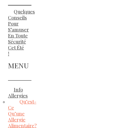
Quelques
Conseils
Pour
S’amuser
En Toute
Sécurité
Cet Été
!
MENU
Info
Allergies
Qu’est-
Ce
Qu’une
Allergie
Alimentaire?