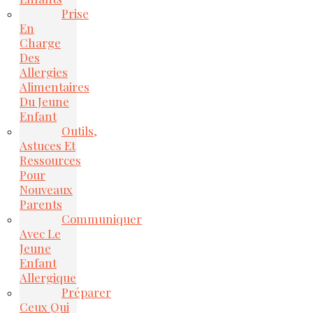
Prise
En
Charge
Des
Allergies
Alimentaires
Du Jeune
Enfant
Outils,
Astuces Et
Ressources
Pour
Nouveaux
Parents
Communiquer
Avec Le
Jeune
Enfant
Allergique
Préparer
Ceux Qui