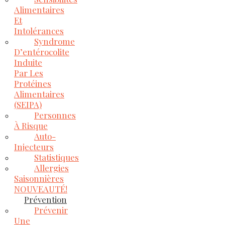
Alimentaires
Et
Intolérances
Syndrome
D’entérocolite
Induite
Par Les
Protéines
Alimentaires
(SEIPA)
Personnes
À Risque
Auto-
Injecteurs
Statistiques
Allergies
Saisonnières
NOUVEAUTÉ!
Prévention
Prévenir
Une