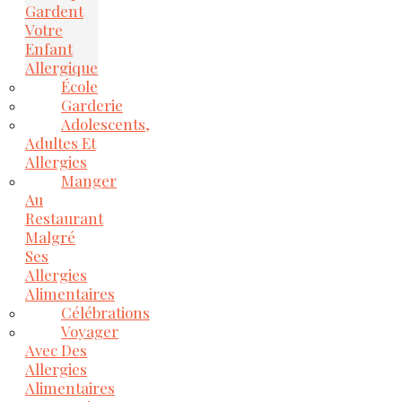
Gardent
Votre
Enfant
Allergique
École
Garderie
Adolescents,
Adultes Et
Allergies
Manger
Au
Restaurant
Malgré
Ses
Allergies
Alimentaires
Célébrations
Voyager
Avec Des
Allergies
Alimentaires