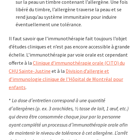
sur la peau un timbre contenant l’allergène. Une fois
libéré du timbre, l’allergène traverse la peau et se
rend jusqu’au système immunitaire pour induire
éventuellement une tolérance.
Il faut savoir que l’immunothérapie fait toujours l’objet
d’études cliniques et n’est pas encore accessible à grande
échelle. L’immunothérapie par voie orale est cependant
offerte à la
Clinique d’immunothérapie orale (CITO) du
CHU Sainte-Justine
et à la
Division d’allergie et
d’immunologie clinique de l’Hôpital de Montréal pour
enfants
.
*
La dose d’entretien correspond à une quantité
d’allergènes (p. ex. 3 arachides, ½ tasse de lait, 1 œuf, etc.)
qui devra être consommée chaque jour par la personne
ayant complété un processus d’immunothérapie orale afin
de maintenir le niveau de tolérance à cet allergène. L’arrêt