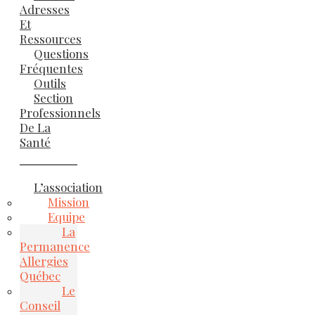
Adresses
Et
Ressources
Questions
Fréquentes
Outils
Section
Professionnels
De La
Santé
L’association
Mission
Equipe
La
Permanence
Allergies
Québec
Le
Conseil