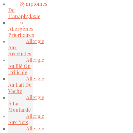
Symptômes
De
L’anaphylaxie
9
Allergènes
Prioritaires
Allergie
Aux
Arachides
Allergie
Au Blé Ou
Triticale
Allergie
Au Lait De
Vache
Allergie
À La
Moutarde
Allergie
Aux Noix
Allergie