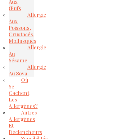
Aux
Œufs
Allergie
Aux
Poissons,
Crustacés,
Mollusques
Allergie
Au
Sésame
Allergie
Au Soya
Où
Se
Cachent
Les
Allergènes?
Autres
Allergènes
Et
Déclencheurs
Sensibilités