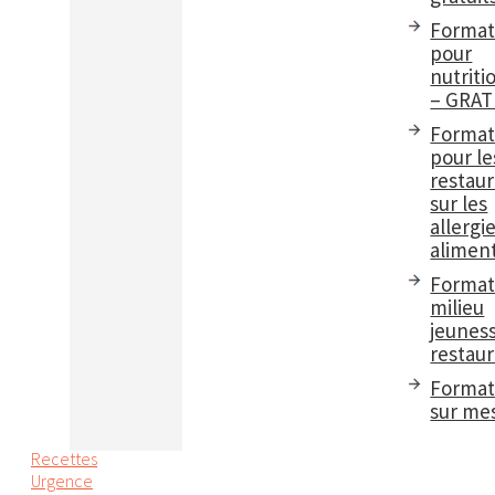
Format
pour
nutriti
– GRAT
Format
pour le
restau
sur les
allergi
aliment
Format
milieu
jeuness
restaur
Format
sur me
Recettes
Urgence