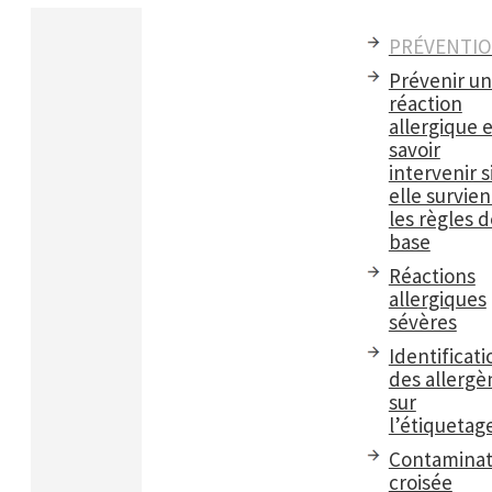
PRÉVENTI
Prévenir u
réaction
allergique e
savoir
intervenir s
elle survient
les règles d
base
Réactions
allergiques
sévères
Identificati
des allergè
sur
l’étiquetag
Contaminat
croisée