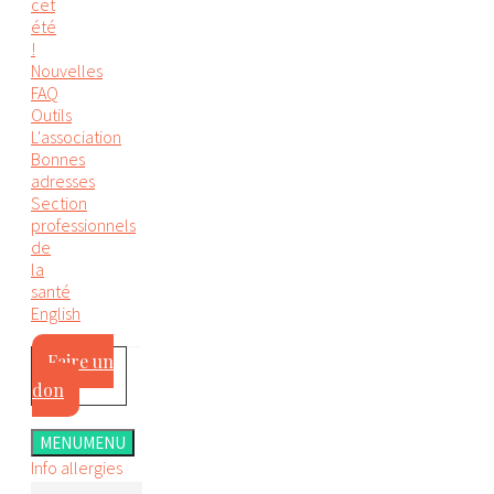
cet
été
!
Nouvelles
FAQ
Outils
L'association
Bonnes
adresses
Section
professionnels
de
la
santé
English
Faire un
don
MENU
MENU
Info allergies