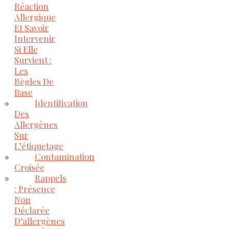
Réaction
Allergique
Et Savoir
Intervenir
Si Elle
Survient :
Les
Règles De
Base
Identification
Des
Allergènes
Sur
L’étiquetage
Contamination
Croisée
Rappels
: Présence
Non
Déclarée
D’allergènes