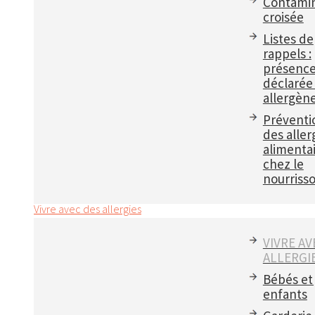
Contamin
croisée
Listes de
rappels :
présenc
déclarée
allergèn
Préventi
des aller
alimenta
chez le
nourriss
Vivre avec des allergies
VIVRE AV
ALLERGI
Bébés et
enfants