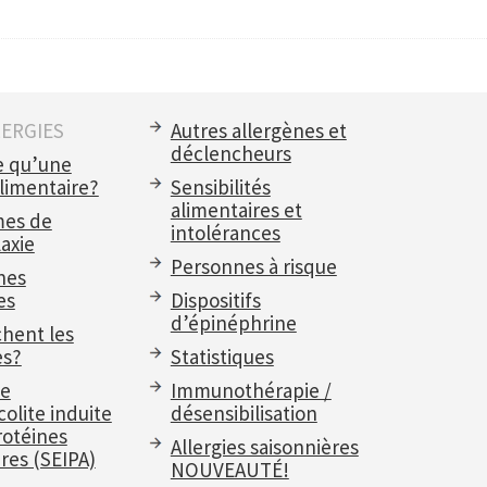
LERGIES
Autres allergènes et
déclencheurs
e qu’une
alimentaire?
Sensibilités
alimentaires et
es de
intolérances
axie
Personnes à risque
nes
es
Dispositifs
d’épinéphrine
chent les
es?
Statistiques
e
Immunothérapie /
olite induite
désensibilisation
rotéines
Allergies saisonnières
res (SEIPA)
NOUVEAUTÉ!