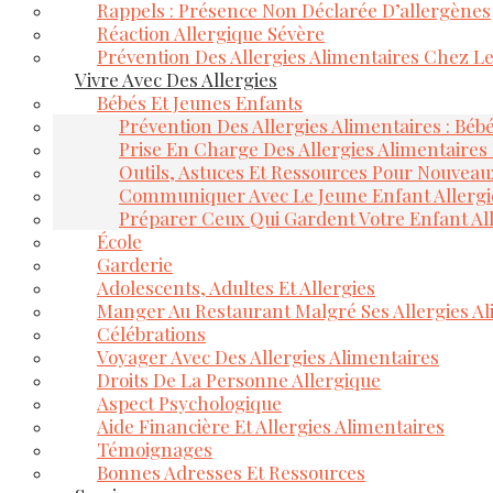
Rappels : Présence Non Déclarée D’allergènes
Réaction Allergique Sévère
Prévention Des Allergies Alimentaires Chez L
Vivre Avec Des Allergies
Bébés Et Jeunes Enfants
Prévention Des Allergies Alimentaires : Béb
Prise En Charge Des Allergies Alimentaires
Outils, Astuces Et Ressources Pour Nouveau
Communiquer Avec Le Jeune Enfant Allerg
Préparer Ceux Qui Gardent Votre Enfant Al
École
Garderie
Adolescents, Adultes Et Allergies
Manger Au Restaurant Malgré Ses Allergies Al
Célébrations
Voyager Avec Des Allergies Alimentaires
Droits De La Personne Allergique
Aspect Psychologique
Aide Financière Et Allergies Alimentaires
Témoignages
Bonnes Adresses Et Ressources