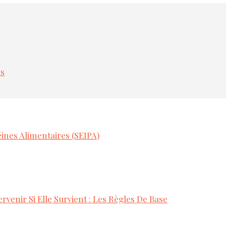
es
ines Alimentaires (SEIPA)
rvenir Si Elle Survient : Les Règles De Base