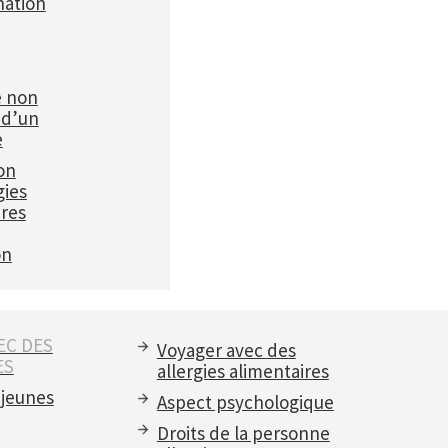
ation
e non
 d’un
e
on
gies
ires
on
EC DES
Voyager avec des
ES
allergies alimentaires
 jeunes
Aspect psychologique
Droits de la personne