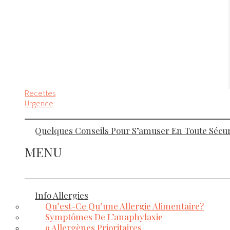
Recettes
Urgence
Quelques Conseils Pour S’amuser En Toute Sécuri
MENU
Info Allergies
Qu’est-Ce Qu’une Allergie Alimentaire?
Symptômes De L’anaphylaxie
9 Allergènes Prioritaires