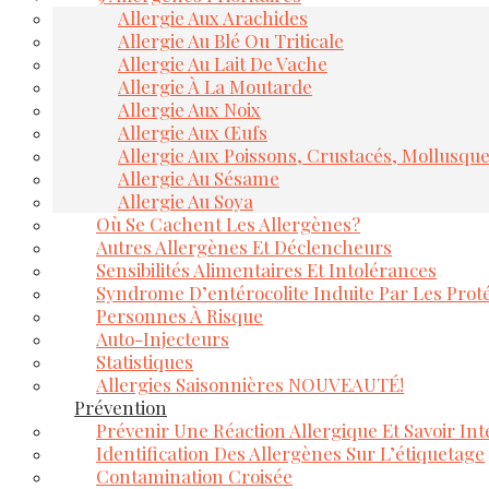
Allergie Aux Arachides
Allergie Au Blé Ou Triticale
Allergie Au Lait De Vache
Allergie À La Moutarde
Allergie Aux Noix
Allergie Aux Œufs
Allergie Aux Poissons, Crustacés, Mollusqu
Allergie Au Sésame
Allergie Au Soya
Où Se Cachent Les Allergènes?
Autres Allergènes Et Déclencheurs
Sensibilités Alimentaires Et Intolérances
Syndrome D’entérocolite Induite Par Les Proté
Personnes À Risque
Auto-Injecteurs
Statistiques
Allergies Saisonnières NOUVEAUTÉ!
Prévention
Prévenir Une Réaction Allergique Et Savoir Inte
Identification Des Allergènes Sur L’étiquetage
Contamination Croisée