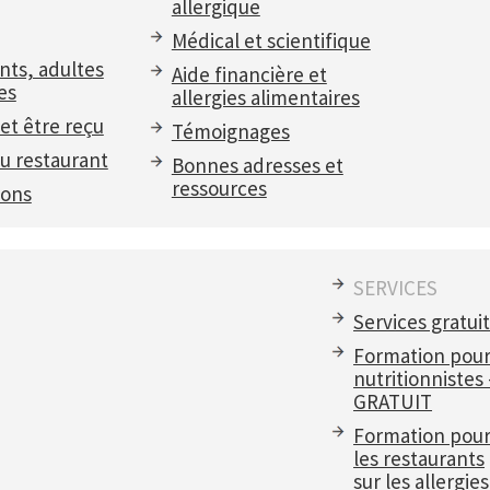
allergique
Médical et scientifique
nts, adultes
Aide financière et
es
allergies alimentaires
et être reçu
Témoignages
u restaurant
Bonnes adresses et
ressources
ions
SERVICES
Services gratui
Formation pou
nutritionnistes
GRATUIT
Formation pou
les restaurants
sur les allergies