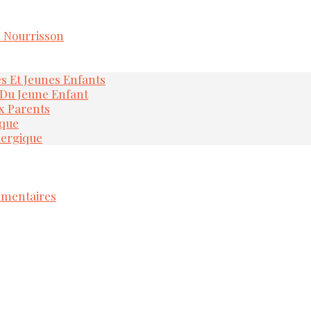
e Nourrisson
és Et Jeunes Enfants
 Du Jeune Enfant
x Parents
ique
lergique
imentaires