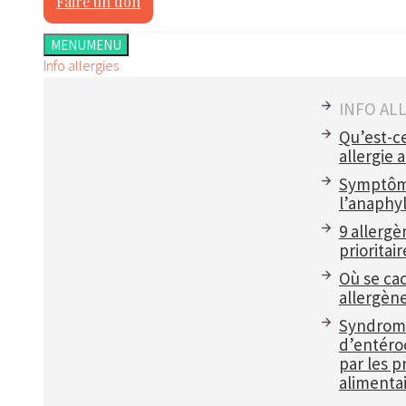
Faire un don
MENU
MENU
Info allergies
INFO AL
Qu’est-c
allergie 
Symptôm
l’anaphyl
9 allergè
prioritair
Où se ca
allergèn
Syndrom
d’entéroc
par les p
alimentai