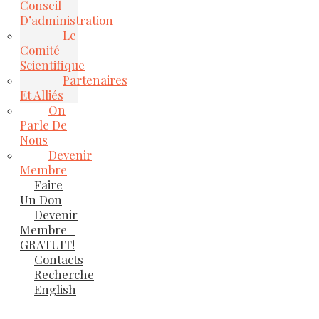
Conseil
D’administration
Le
Comité
Scientifique
Partenaires
Et Alliés
On
Parle De
Nous
Devenir
Membre
Faire
Un Don
Devenir
Membre -
GRATUIT!
Contacts
Recherche
English