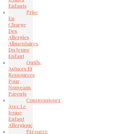
Enfants
Prise
En
Charge
Des
Allergies
Alimentaires
Du Jeune
Enfant
Outils,
Astuces Et
Ressources
Pour
Nouveaux
Parents
Communiquer
Avec Le
Jeune
Enfant
Allergique
Préparer