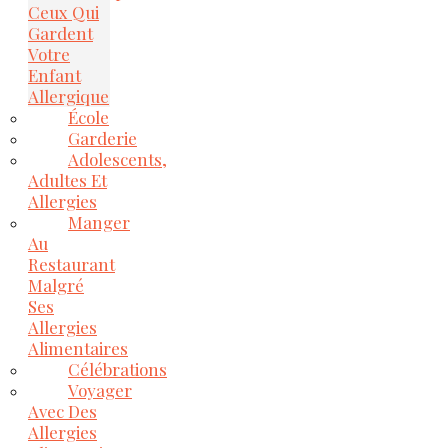
Ceux Qui
Gardent
Votre
Enfant
Allergique
École
Garderie
Adolescents,
Adultes Et
Allergies
Manger
Au
Restaurant
Malgré
Ses
Allergies
Alimentaires
Célébrations
Voyager
Avec Des
Allergies