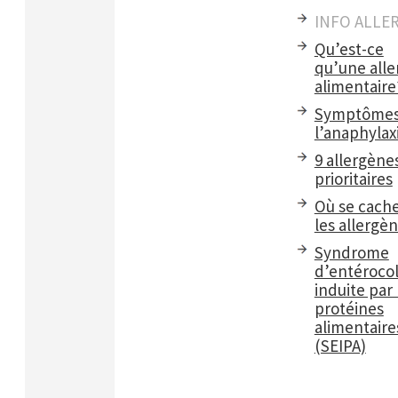
INFO ALLE
Qu’est-ce
qu’une alle
alimentaire
Symptômes
l’anaphylax
9 allergène
prioritaires
Où se cach
les allergè
Syndrome
d’entérocol
induite par 
protéines
alimentaire
(SEIPA)