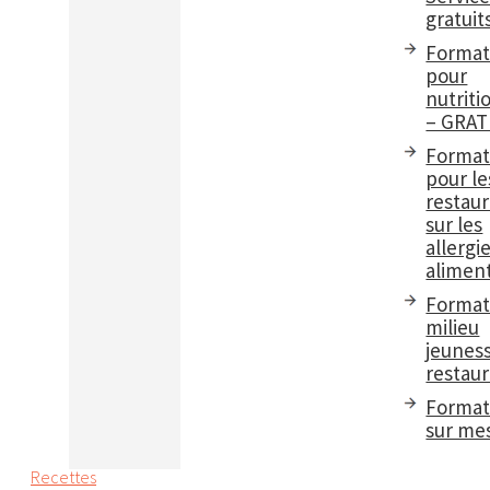
gratuit
Format
pour
nutriti
– GRAT
Format
pour le
restau
sur les
allergi
aliment
Format
milieu
jeuness
restaur
Format
sur me
Recettes