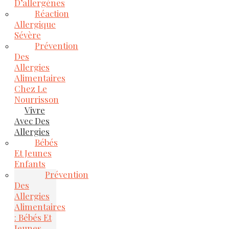
D’allergènes
Réaction
Allergique
Sévère
Prévention
Des
Allergies
Alimentaires
Chez Le
Nourrisson
Vivre
Avec Des
Allergies
Bébés
Et Jeunes
Enfants
Prévention
Des
Allergies
Alimentaires
: Bébés Et
Jeunes