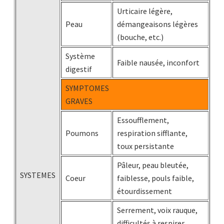
Urticaire légère,
Peau
démangeaisons légères
(bouche, etc.)
Système
Faible nausée, inconfort
digestif
SYMPTOMES
GRAVES
Essoufflement,
Poumons
respiration sifflante,
toux persistante
Pâleur, peau bleutée,
SYSTEMES
Coeur
faiblesse, pouls faible,
étourdissement
Serrement, voix rauque,
difficultés à respirer,