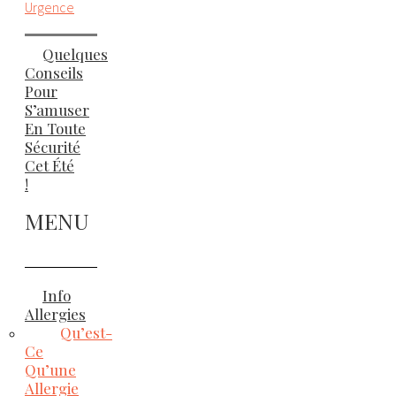
Urgence
Quelques
Conseils
Pour
S’amuser
En Toute
Sécurité
Cet Été
!
MENU
Info
Allergies
Qu’est-
Ce
Qu’une
Allergie