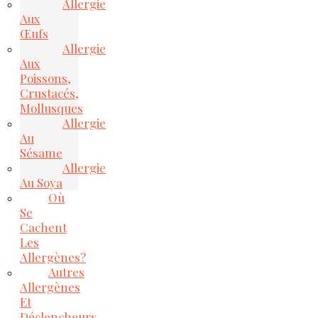
Allergie
Aux
Œufs
Allergie
Aux
Poissons,
Crustacés,
Mollusques
Allergie
Au
Sésame
Allergie
Au Soya
Où
Se
Cachent
Les
Allergènes?
Autres
Allergènes
Et
Déclencheurs