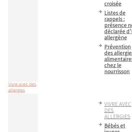
croisée
Listes de
rappels :
présence n
déclarée d
allergène
Prévention
des allergie
alimentaire
chez le
nourrisson
Vivre avec des
allergies
VIVRE AVEC
DES
ALLERGIES
Bébés et
jeunes