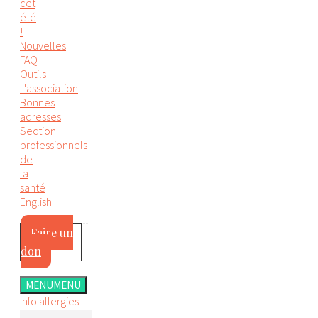
cet
été
!
Nouvelles
FAQ
Outils
L'association
Bonnes
adresses
Section
professionnels
de
la
santé
English
Faire un
don
MENU
MENU
Info allergies