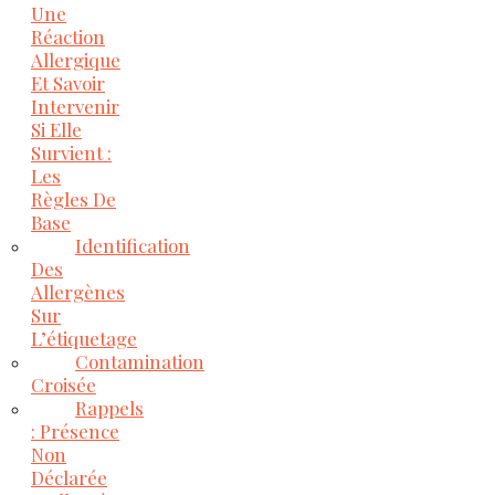
Une
Réaction
Allergique
Et Savoir
Intervenir
Si Elle
Survient :
Les
Règles De
Base
Identification
Des
Allergènes
Sur
L’étiquetage
Contamination
Croisée
Rappels
: Présence
Non
Déclarée