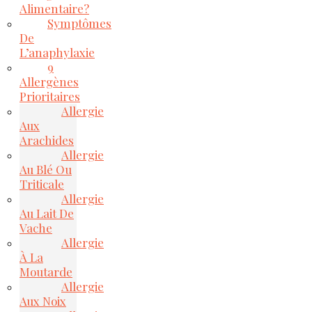
Alimentaire?
Symptômes
De
L’anaphylaxie
9
Allergènes
Prioritaires
Allergie
Aux
Arachides
Allergie
Au Blé Ou
Triticale
Allergie
Au Lait De
Vache
Allergie
À La
Moutarde
Allergie
Aux Noix