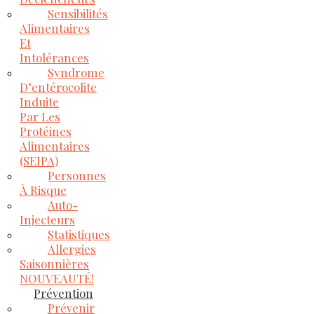
Sensibilités
Alimentaires
Et
Intolérances
Syndrome
D’entérocolite
Induite
Par Les
Protéines
Alimentaires
(SEIPA)
Personnes
À Risque
Auto-
Injecteurs
Statistiques
Allergies
Saisonnières
NOUVEAUTÉ!
Prévention
Prévenir