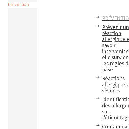
Prévention
PRÉVENTI
Prévenir u
réaction
allergique e
savoir
intervenir s
elle survient
les règles d
base
Réactions
allergiques
sévères
Identificati
des allergè
sur
l’étiquetag
Contaminat