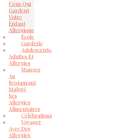
Ceux Qui
Gardent
Votre
Enfant
Allergique
École
Garderie
Adolescents,
Adultes Et
Allergies
Manger
Au
Restaurant
Malgré
Ses
Allergies
Alimentaires
Célébrations
Voyager
Avec Des
Allergies