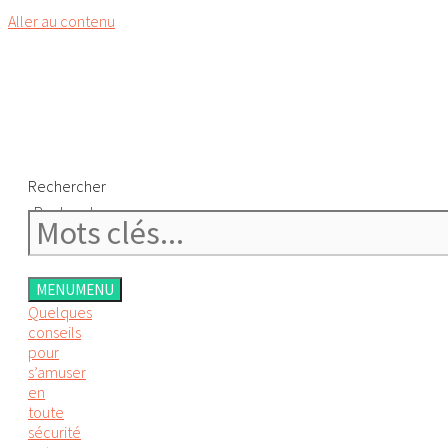
Aller au contenu
Rechercher
Rechercher
MENU
MENU
Quelques
conseils
pour
s’amuser
en
toute
sécurité