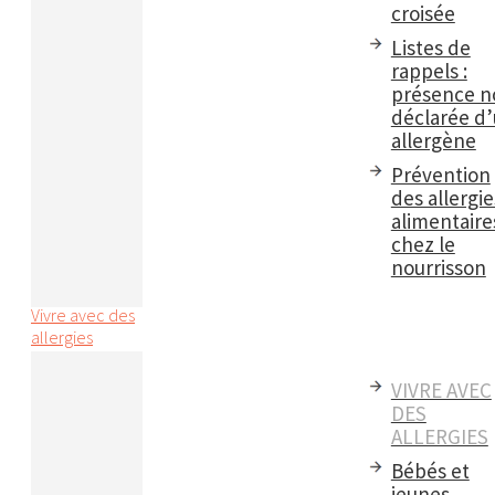
croisée
Listes de
rappels :
présence n
déclarée d
allergène
Prévention
des allergie
alimentaire
chez le
nourrisson
Vivre avec des
allergies
VIVRE AVEC
DES
ALLERGIES
Bébés et
jeunes