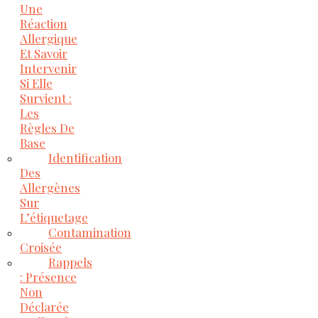
Une
Réaction
Allergique
Et Savoir
Intervenir
Si Elle
Survient :
Les
Règles De
Base
Identification
Des
Allergènes
Sur
L’étiquetage
Contamination
Croisée
Rappels
: Présence
Non
Déclarée