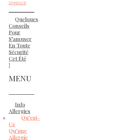
Urgence
Quelques
Conseils
Pour
S’amuser
En Toute
Sécurité
Cet Été
!
MENU
Info
Allergies
Qu’est-
Ce
Qu’une
Allergie