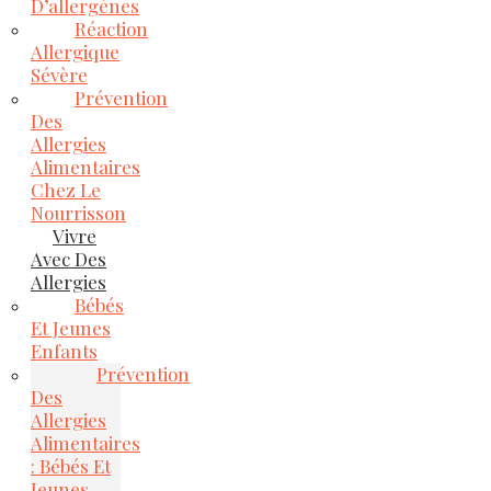
D’allergènes
Réaction
Allergique
Sévère
Prévention
Des
Allergies
Alimentaires
Chez Le
Nourrisson
Vivre
Avec Des
Allergies
Bébés
Et Jeunes
Enfants
Prévention
Des
Allergies
Alimentaires
: Bébés Et
Jeunes