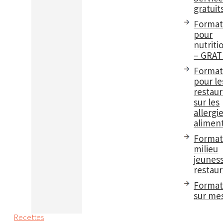
gratuit
Format
pour
nutriti
– GRAT
Format
pour le
restau
sur les
allergi
aliment
Format
milieu
jeuness
restaur
Format
sur me
Recettes