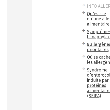
INFO ALLE
Qu’est-ce
qu’une alle
alimentaire
Symptômes
l’anaphylax
9 allergène
prioritaires
Où se cach
les allergè
Syndrome
d’entérocol
induite par 
protéines
alimentaire
(SEIPA)