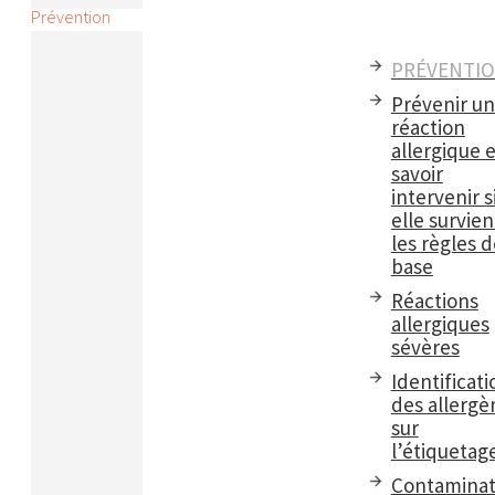
Prévention
PRÉVENTI
Prévenir u
réaction
allergique e
savoir
intervenir s
elle survient
les règles d
base
Réactions
allergiques
sévères
Identificati
des allergè
sur
l’étiquetag
Contaminat