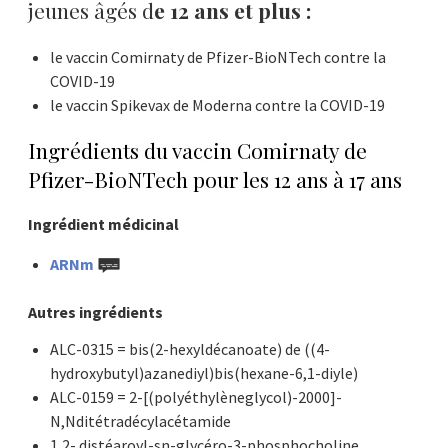
jeunes âgés d
e 12 ans et plus :
le vaccin Comirnaty de Pfizer-BioNTech contre la
COVID-19
le vaccin Spikevax de Moderna contre la COVID-19
Ingrédients du vaccin Comirnaty de
Pfizer-BioNTech pour les 12 ans à 17 ans
Ingrédient médicinal
ARNm
Autres ingrédients
ALC-0315 = bis(2-hexyldécanoate) de ((4-
hydroxybutyl)azanediyl)bis(hexane-6,1-diyle)
ALC-0159 = 2-[(polyéthylèneglycol)-2000]-
N,Nditétradécylacétamide
1,2- distéaroyl-sn-glycéro-3-phosphocholine