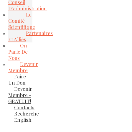
Conseil
D’administration
Le
Comité
Scientifique
Partenaires
Et Alliés
On
Parle De
Nous
Devenir
Membre
Faire
Un Don
Devenir
Membre -
GRATUIT!
Contacts
Recherche
English