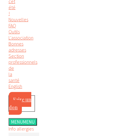
cet
été
!
Nouvelles
FAQ
Outils
L'association
Bonnes
adresses
Section
professionnels
de
la
santé
English
Faire un
don
MENU
MENU
Info allergies