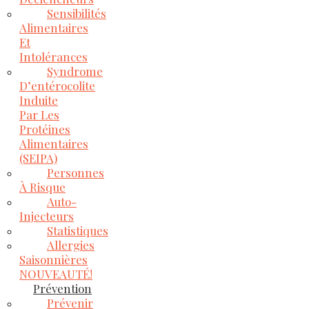
Sensibilités
Alimentaires
Et
Intolérances
Syndrome
D’entérocolite
Induite
Par Les
Protéines
Alimentaires
(SEIPA)
Personnes
À Risque
Auto-
Injecteurs
Statistiques
Allergies
Saisonnières
NOUVEAUTÉ!
Prévention
Prévenir