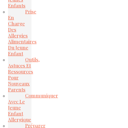
Enfants
Prise
En
Charge
Des
Allergies
Alimentaires
Du Jeune
Enfant
Outils,
Astuces Et
Ressources
Pour
Nouveaux
Parents
Communiquer
Avec Le
Jeune
Enfant
Allergique
Préparer