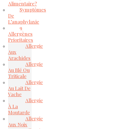
Alimentaire?
Symptômes
De
L’anaphylaxie
9
Allergènes
Prioritaires
Allergie
Aux
Arachides
Allergie
Au Blé Ou
Triticale
Allergie
Au Lait De
Vache
Allergie
À La
Moutarde
Allergie
Aux Noix