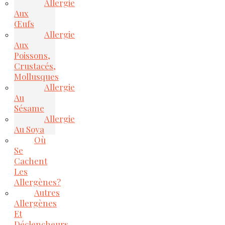
Allergie
Aux
Œufs
Allergie
Aux
Poissons,
Crustacés,
Mollusques
Allergie
Au
Sésame
Allergie
Au Soya
Où
Se
Cachent
Les
Allergènes?
Autres
Allergènes
Et
Déclencheurs