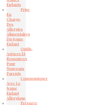
Enfants
Prise
En
Charge
Des
Allergies
Alimentaires
Du Jeune
Enfant
Outils,
Astuces Et
Ressources
Pour
Nouveaux
Parents
Communiquer
Avec Le
Jeune
Enfant
Allergique
Préparer