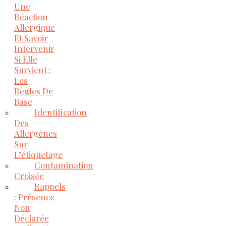
Une
Réaction
Allergique
Et Savoir
Intervenir
Si Elle
Survient :
Les
Règles De
Base
Identification
Des
Allergènes
Sur
L’étiquetage
Contamination
Croisée
Rappels
: Présence
Non
Déclarée