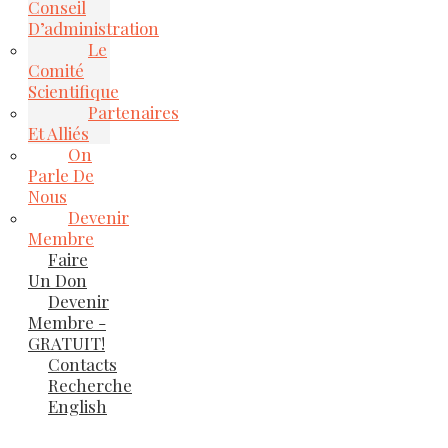
Conseil
D’administration
Le
Comité
Scientifique
Partenaires
Et Alliés
On
Parle De
Nous
Devenir
Membre
Faire
Un Don
Devenir
Membre -
GRATUIT!
Contacts
Recherche
English