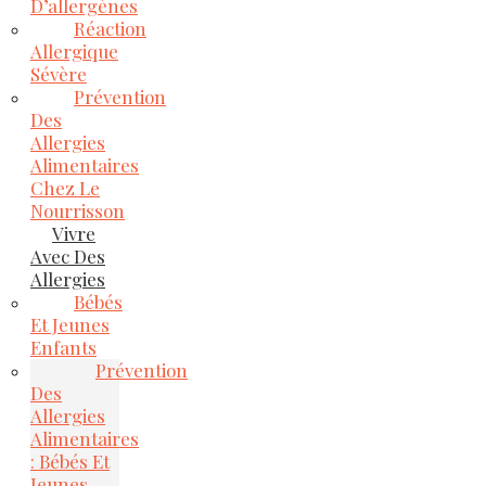
D’allergènes
Réaction
Allergique
Sévère
Prévention
Des
Allergies
Alimentaires
Chez Le
Nourrisson
Vivre
Avec Des
Allergies
Bébés
Et Jeunes
Enfants
Prévention
Des
Allergies
Alimentaires
: Bébés Et
Jeunes