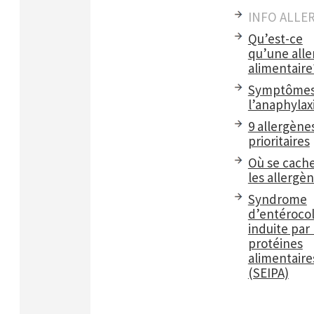
INFO ALLE
Qu’est-ce
qu’une alle
alimentaire
Symptômes
l’anaphylax
9 allergène
prioritaires
Où se cach
les allergè
Syndrome
d’entérocol
induite par 
protéines
alimentaire
(SEIPA)