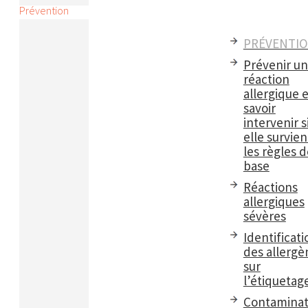
Prévention
PRÉVENTI
Prévenir u
réaction
allergique e
savoir
intervenir s
elle survient
les règles d
base
Réactions
allergiques
sévères
Identificati
des allergè
sur
l’étiquetag
Contaminat