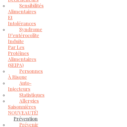
Sensibilités
Alimentaires
Et
Intolérances
Syndrome
D’entérocolite
Induite
Par Les
Protéines
Alimentaires
(SEIPA)
Personnes
À Risque
Auto-
Injecteurs
Statistiques
Allergies
Saisonnières
NOUVEAUTÉ!
Prévention
Prévenir