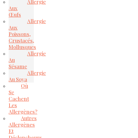
Allergie
Aux
Œufs
Allergie
Aux
Poissons,
Crustacés,
Mollusques
Allergie
Au
Sésame
Allergie
Au Soya
Où
Se
Cachent
Les
Allergènes?
Autres
Allergènes
Et
Déclencheurs