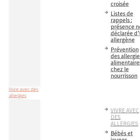
croisée
Listes de
rappels :
présence n
déclarée d
allergène
Prévention
des allergie
alimentaire
chez le
nourrisson
Vivre avec des
allergies
VIVRE AVEC
DES
ALLERGIES
Bébés et
jeunes