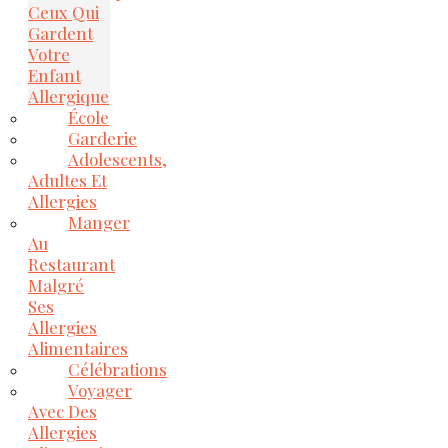
Ceux Qui
Gardent
Votre
Enfant
Allergique
École
Garderie
Adolescents,
Adultes Et
Allergies
Manger
Au
Restaurant
Malgré
Ses
Allergies
Alimentaires
Célébrations
Voyager
Avec Des
Allergies