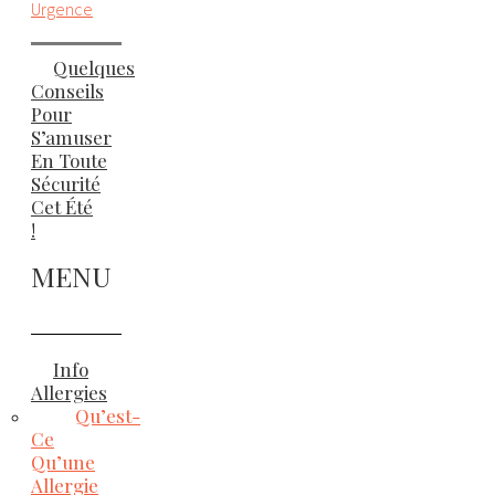
Urgence
Quelques
Conseils
Pour
S’amuser
En Toute
Sécurité
Cet Été
!
MENU
Info
Allergies
Qu’est-
Ce
Qu’une
Allergie