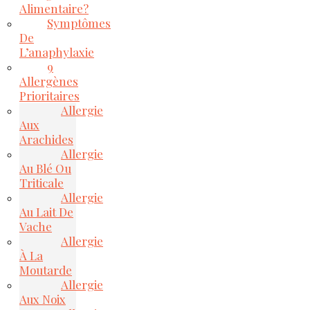
Alimentaire?
Symptômes
De
L’anaphylaxie
9
Allergènes
Prioritaires
Allergie
Aux
Arachides
Allergie
Au Blé Ou
Triticale
Allergie
Au Lait De
Vache
Allergie
À La
Moutarde
Allergie
Aux Noix