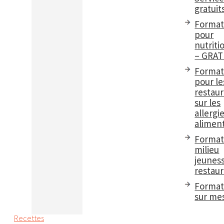
gratuit
Format
pour
nutriti
– GRAT
Format
pour le
restau
sur les
allergi
aliment
Format
milieu
jeuness
restaur
Format
sur me
Recettes