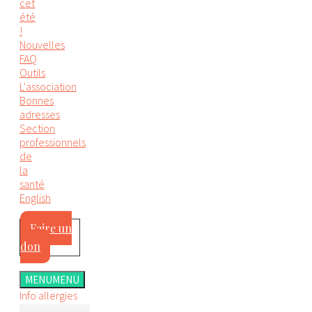
cet
été
!
Nouvelles
FAQ
Outils
L'association
Bonnes
adresses
Section
professionnels
de
la
santé
English
Faire un
don
MENU
MENU
Info allergies