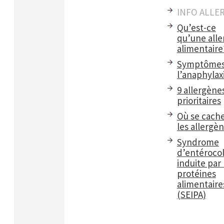
INFO ALLE
Qu’est-ce
qu’une alle
alimentaire
Symptômes
l’anaphylax
9 allergène
prioritaires
Où se cach
les allergè
Syndrome
d’entérocol
induite par 
protéines
alimentaire
(SEIPA)