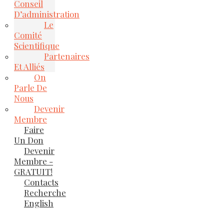
Conseil
D’administration
Le
Comité
Scientifique
Partenaires
Et Alliés
On
Parle De
Nous
Devenir
Membre
Faire
Un Don
Devenir
Membre -
GRATUIT!
Contacts
Recherche
English