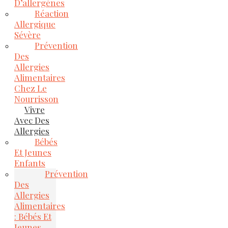
D’allergènes
Réaction
Allergique
Sévère
Prévention
Des
Allergies
Alimentaires
Chez Le
Nourrisson
Vivre
Avec Des
Allergies
Bébés
Et Jeunes
Enfants
Prévention
Des
Allergies
Alimentaires
: Bébés Et
Jeunes