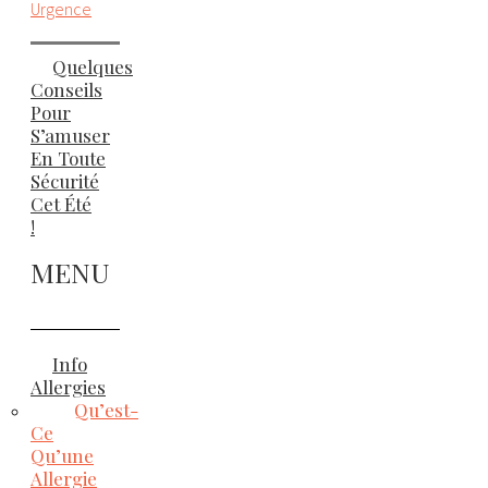
Urgence
Quelques
Conseils
Pour
S’amuser
En Toute
Sécurité
Cet Été
!
MENU
Info
Allergies
Qu’est-
Ce
Qu’une
Allergie