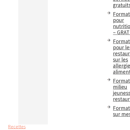
gratuit
Format
pour
nutriti
– GRAT
Format
pour le
restau
sur les
allergi
aliment
Format
milieu
jeuness
restaur
Format
sur me
Recettes