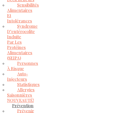
Sensibilités
Alimentaires
Et
Intolérances
Syndrome
D’entérocolite
Induite
Par Les
Protéines
Alimentaires
(SEIPA)
Personnes
À Risque
Auto-
Injecteurs
Statistiques
Allergies
Saisonnières
NOUVEAUTÉ!
Prévention
Prévenir