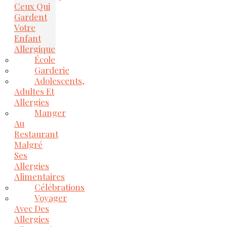
Ceux Qui
Gardent
Votre
Enfant
Allergique
École
Garderie
Adolescents,
Adultes Et
Allergies
Manger
Au
Restaurant
Malgré
Ses
Allergies
Alimentaires
Célébrations
Voyager
Avec Des
Allergies