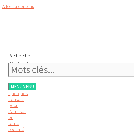
Aller au contenu
Rechercher
Rechercher
MENU
MENU
Quelques
conseils
pour
s’amuser
en
toute
sécurité