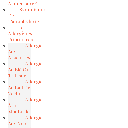
Alimentaire?
Symptômes
De
L’anaphylaxie
9
Allergènes
Prioritaires
Allergie
Aux
Arachides
Allergie
Au Blé Ou
Triticale
Allergie
Au Lait De
Vache
Allergie
À La
Moutarde
Allergie
Aux Noix