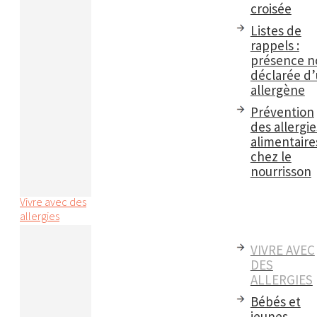
croisée
Listes de
rappels :
présence n
déclarée d
allergène
Prévention
des allergie
alimentaire
chez le
nourrisson
Vivre avec des
allergies
VIVRE AVEC
DES
ALLERGIES
Bébés et
jeunes