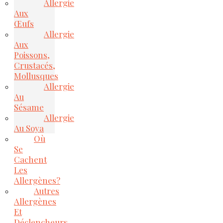
Allergie
Aux
Œufs
Allergie
Aux
Poissons,
Crustacés,
Mollusques
Allergie
Au
Sésame
Allergie
Au Soya
Où
Se
Cachent
Les
Allergènes?
Autres
Allergènes
Et
Déclencheurs