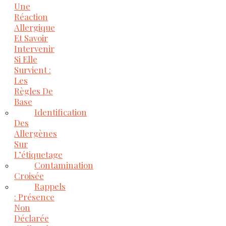
Une
Réaction
Allergique
Et Savoir
Intervenir
Si Elle
Survient :
Les
Règles De
Base
Identification
Des
Allergènes
Sur
L’étiquetage
Contamination
Croisée
Rappels
: Présence
Non
Déclarée