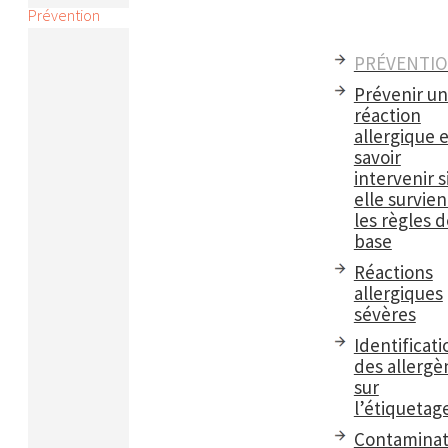
Prévention
PRÉVENTI
Prévenir u
réaction
allergique e
savoir
intervenir s
elle survient
les règles d
base
Réactions
allergiques
sévères
Identificati
des allergè
sur
l’étiquetag
Contaminat