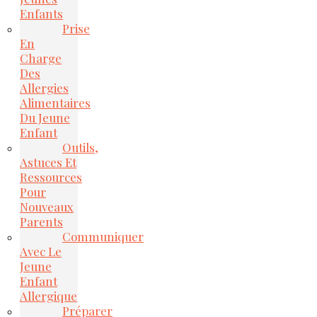
Enfants
Prise
En
Charge
Des
Allergies
Alimentaires
Du Jeune
Enfant
Outils,
Astuces Et
Ressources
Pour
Nouveaux
Parents
Communiquer
Avec Le
Jeune
Enfant
Allergique
Préparer