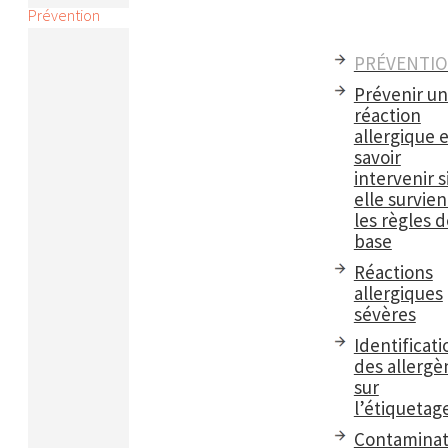
Prévention
PRÉVENTI
Prévenir u
réaction
allergique e
savoir
intervenir s
elle survient
les règles d
base
Réactions
allergiques
sévères
Identificati
des allergè
sur
l’étiquetag
Contaminat