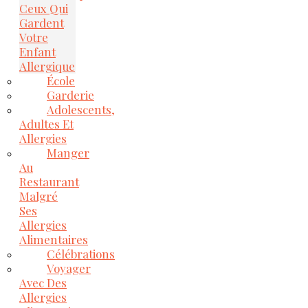
Ceux Qui
Gardent
Votre
Enfant
Allergique
École
Garderie
Adolescents,
Adultes Et
Allergies
Manger
Au
Restaurant
Malgré
Ses
Allergies
Alimentaires
Célébrations
Voyager
Avec Des
Allergies