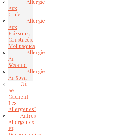
Allergie
Aux
Œufs
Allergie
Aux
Poissons,
Crustacés,
Mollusques
Allergie
Au
Sésame
Allergie
Au Soya
Où
Se
Cachent
Les
Allergènes?
Autres
Allergènes
Et
Déclencheurs