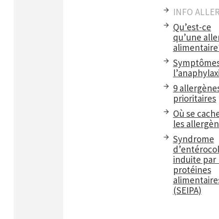
INFO ALLE
Qu’est-ce
qu’une alle
alimentaire
Symptômes
l’anaphylax
9 allergène
prioritaires
Où se cach
les allergè
Syndrome
d’entérocol
induite par 
protéines
alimentaire
(SEIPA)