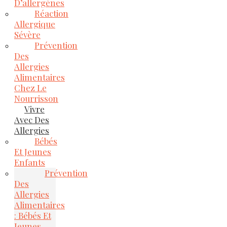
D’allergènes
Réaction
Allergique
Sévère
Prévention
Des
Allergies
Alimentaires
Chez Le
Nourrisson
Vivre
Avec Des
Allergies
Bébés
Et Jeunes
Enfants
Prévention
Des
Allergies
Alimentaires
: Bébés Et
Jeunes