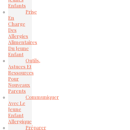
Enfants
Prise
En
Charge
Des
Allergies
Alimentaires
Du Jeune
Enfant
Outils,
Astuces Et
Ressources
Pour
Nouveaux
Parents
Communiquer
Avec Le
Jeune
Enfant
Allergique
Préparer