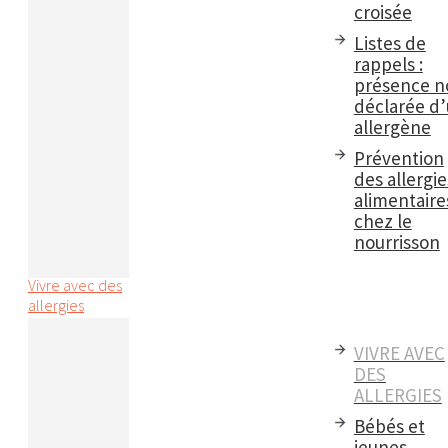
croisée
Listes de
rappels :
présence n
déclarée d
allergène
Prévention
des allergie
alimentaire
chez le
nourrisson
Vivre avec des
allergies
VIVRE AVEC
DES
ALLERGIES
Bébés et
jeunes