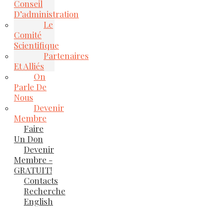
Conseil
D’administration
Le
Comité
Scientifique
Partenaires
Et Alliés
On
Parle De
Nous
Devenir
Membre
Faire
Un Don
Devenir
Membre -
GRATUIT!
Contacts
Recherche
English