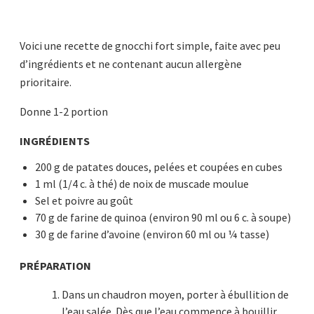
Voici une recette de gnocchi fort simple, faite avec peu
d’ingrédients et ne contenant aucun allergène
prioritaire.
Donne 1-2 portion
INGRÉDIENTS
200 g de patates douces, pelées et coupées en cubes
1 ml (1/4 c. à thé) de noix de muscade moulue
Sel et poivre au goût
70 g de farine de quinoa (environ 90 ml ou 6 c. à soupe)
30 g de farine d’avoine (environ 60 ml ou ¼ tasse)
PRÉPARATION
Dans un chaudron moyen, porter à ébullition de
l’eau salée. Dès que l’eau commence à bouillir,