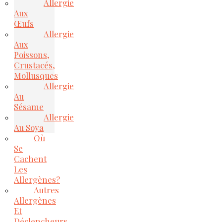
Allergie
Aux
Œufs
Allergie
Aux
Poissons,
Crustacés,
Mollusques
Allergie
Au
Sésame
Allergie
Au Soya
Où
Se
Cachent
Les
Allergènes?
Autres
Allergènes
Et
Déclencheurs