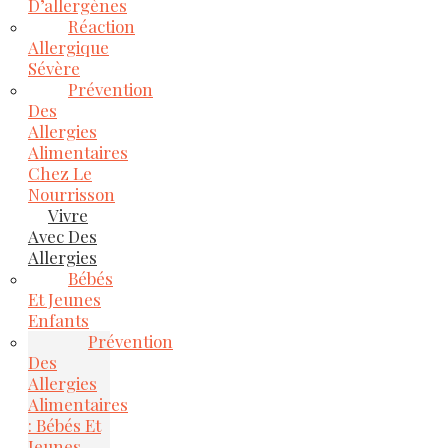
D’allergènes
Réaction
Allergique
Sévère
Prévention
Des
Allergies
Alimentaires
Chez Le
Nourrisson
Vivre
Avec Des
Allergies
Bébés
Et Jeunes
Enfants
Prévention
Des
Allergies
Alimentaires
: Bébés Et
Jeunes