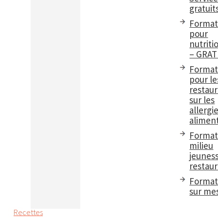
gratuit
Format
pour
nutriti
– GRAT
Format
pour le
restau
sur les
allergi
aliment
Format
milieu
jeuness
restaur
Format
sur me
Recettes