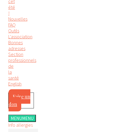
cet
été
!
Nouvelles
FAQ
Outils
L'association
Bonnes
adresses
Section
professionnels
de
la
santé
English
Faire un
don
MENU
MENU
Info allergies