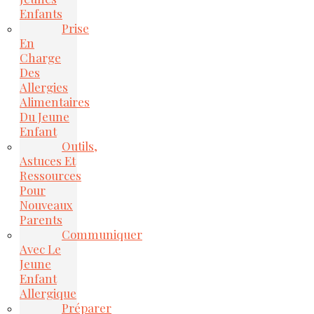
Enfants
Prise
En
Charge
Des
Allergies
Alimentaires
Du Jeune
Enfant
Outils,
Astuces Et
Ressources
Pour
Nouveaux
Parents
Communiquer
Avec Le
Jeune
Enfant
Allergique
Préparer