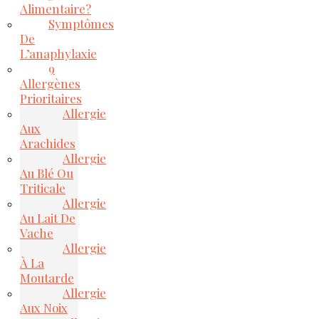
Alimentaire?
Symptômes
De
L’anaphylaxie
9
Allergènes
Prioritaires
Allergie
Aux
Arachides
Allergie
Au Blé Ou
Triticale
Allergie
Au Lait De
Vache
Allergie
À La
Moutarde
Allergie
Aux Noix