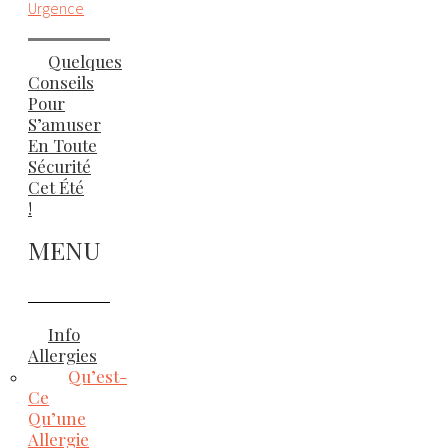
Urgence
Quelques
Conseils
Pour
S’amuser
En Toute
Sécurité
Cet Été
!
MENU
Info
Allergies
Qu’est-
Ce
Qu’une
Allergie