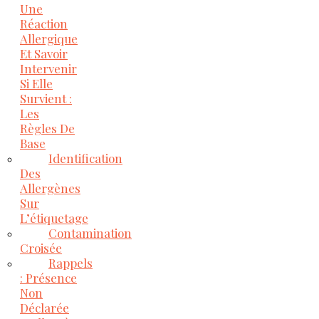
Une
Réaction
Allergique
Et Savoir
Intervenir
Si Elle
Survient :
Les
Règles De
Base
Identification
Des
Allergènes
Sur
L’étiquetage
Contamination
Croisée
Rappels
: Présence
Non
Déclarée