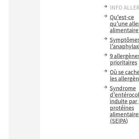
INFO ALLE
Qu’est-ce
qu’une alle
alimentaire
Symptômes
l’anaphylax
9 allergène
prioritaires
Où se cach
les allergè
Syndrome
d’entérocol
induite par 
protéines
alimentaire
(SEIPA)