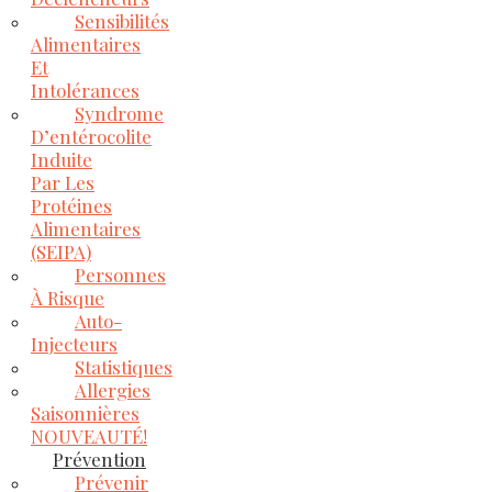
Sensibilités
Alimentaires
Et
Intolérances
Syndrome
D’entérocolite
Induite
Par Les
Protéines
Alimentaires
(SEIPA)
Personnes
À Risque
Auto-
Injecteurs
Statistiques
Allergies
Saisonnières
NOUVEAUTÉ!
Prévention
Prévenir