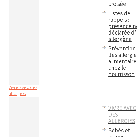
croisée
Listes de
rappels :
présence n
déclarée d
allergène
Prévention
des allergie
alimentaire
chez le
nourrisson
Vivre avec des
allergies
VIVRE AVEC
DES
ALLERGIES
Bébés et
jeunes