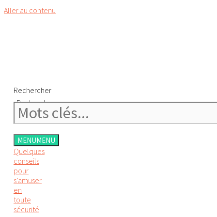
Aller au contenu
Rechercher
Rechercher
MENU
MENU
Quelques
conseils
pour
s’amuser
en
toute
sécurité