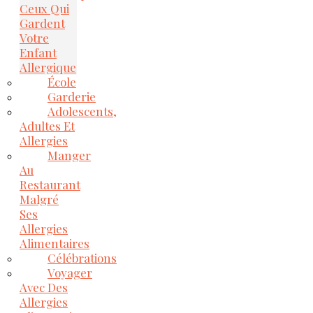
Ceux Qui
Gardent
Votre
Enfant
Allergique
École
Garderie
Adolescents,
Adultes Et
Allergies
Manger
Au
Restaurant
Malgré
Ses
Allergies
Alimentaires
Célébrations
Voyager
Avec Des
Allergies