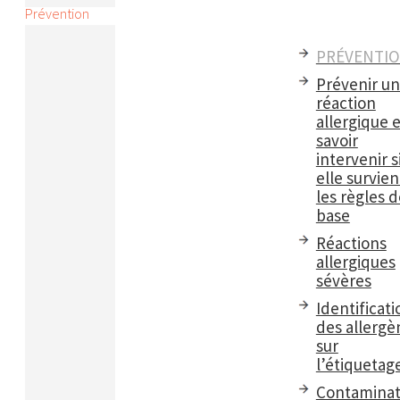
Prévention
PRÉVENTI
Prévenir u
réaction
allergique e
savoir
intervenir s
elle survient
les règles d
base
Réactions
allergiques
sévères
Identificati
des allergè
sur
l’étiquetag
Contaminat