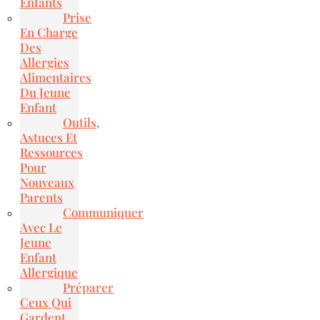
Enfants
Prise
En Charge
Des
Allergies
Alimentaires
Du Jeune
Enfant
Outils,
Astuces Et
Ressources
Pour
Nouveaux
Parents
Communiquer
Avec Le
Jeune
Enfant
Allergique
Préparer
Ceux Qui
Gardent