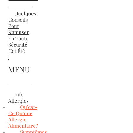
Quelques
Conseils
Pour
S’amuser
En Toute
Sécurité
Cet Été
!
MENU
Info
Allergies
Qu’est-
Ce Qu’une
Allergie
Alimentaire?
Symptômes