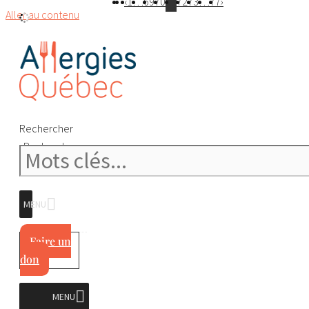
‹
1
…
69
70
71
72
73
…
77
›
Aller au contenu
Rechercher
Rechercher
MENU
Faire un
don
MENU