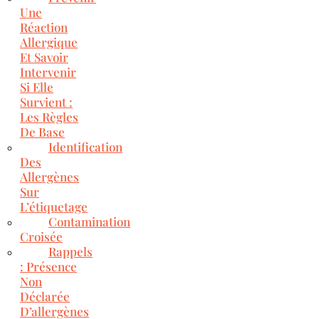
Une
Réaction
Allergique
Et Savoir
Intervenir
Si Elle
Survient :
Les Règles
De Base
Identification
Des
Allergènes
Sur
L’étiquetage
Contamination
Croisée
Rappels
: Présence
Non
Déclarée
D’allergènes