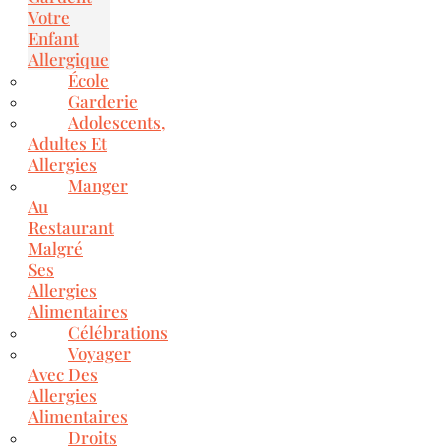
Votre
Enfant
Allergique
École
Garderie
Adolescents,
Adultes Et
Allergies
Manger
Au
Restaurant
Malgré
Ses
Allergies
Alimentaires
Célébrations
Voyager
Avec Des
Allergies
Alimentaires
Droits