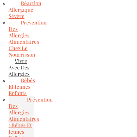
Réaction
Allergique
Sévère
Prévention
Des
Allergies
Alimentaires
Chez Le
Nourrisson
Vivre
Avec Des
Allergies
Bébés
Et Jeunes
Enfants
Prévention
Des
Allergies
Alimentaires
: Bébés Et
Jeunes