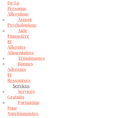
De La
Personne
Allergique
Aspect
Psychologique
Aide
Financière
Et
Allergies
Alimentaires
Témoignages
Bonnes
Adresses
Et
Ressources
Services
Services
Gratuits
Formation
Pour
Nutritionnistes