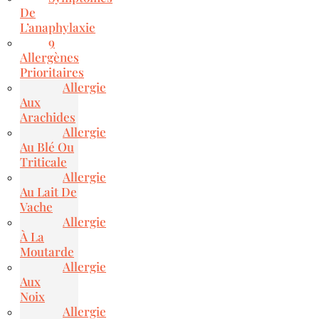
De
L’anaphylaxie
9
Allergènes
Prioritaires
Allergie
Aux
Arachides
Allergie
Au Blé Ou
Triticale
Allergie
Au Lait De
Vache
Allergie
À La
Moutarde
Allergie
Aux
Noix
Allergie