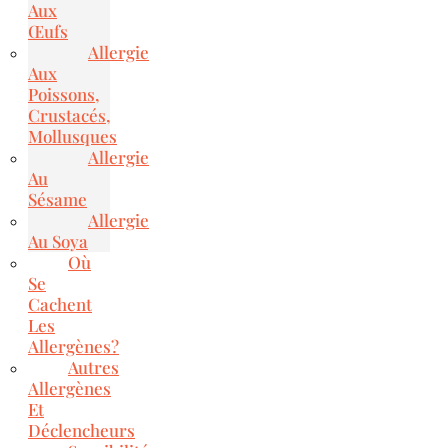
Aux
Œufs
Allergie
Aux
Poissons,
Crustacés,
Mollusques
Allergie
Au
Sésame
Allergie
Au Soya
Où
Se
Cachent
Les
Allergènes?
Autres
Allergènes
Et
Déclencheurs