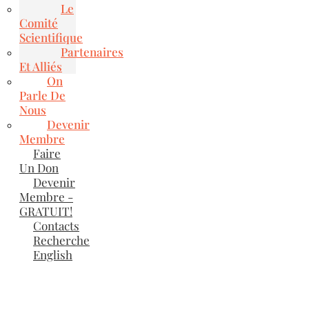
Le
Comité
Scientifique
Partenaires
Et Alliés
On
Parle De
Nous
Devenir
Membre
Faire
Un Don
Devenir
Membre -
GRATUIT!
Contacts
Recherche
English