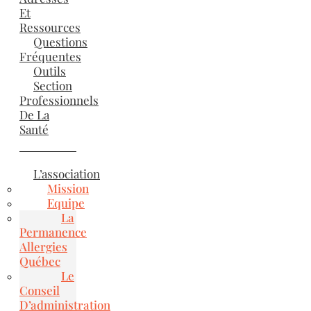
Et
Ressources
Questions
Fréquentes
Outils
Section
Professionnels
De La
Santé
L’association
Mission
Equipe
La
Permanence
Allergies
Québec
Le
Conseil
D’administration