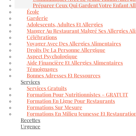
Préparer Ceux Qui Gardent Votre Enfant Al
École
Garderie
Adolescents, Adultes Et Allergies
Manger Au Restaurant Malgré Ses Allergies Al
Célébrations
Voyager Avec Des Allergies Alimentaires
Droits De La Personne Allergique
Aspect Psychologique
Aide Financière Et Allergies Alimentaires
Témoignages
Bonnes Adresses Et Ressources
Services
Services Gratuits
Formation Pour Nutritionnistes – GRATUIT
Formation En Ligne Pour Restaurants
Formations Sur Mesure
Formations En Milieu Jeunesse Et Restauratio
Recettes
Urgence