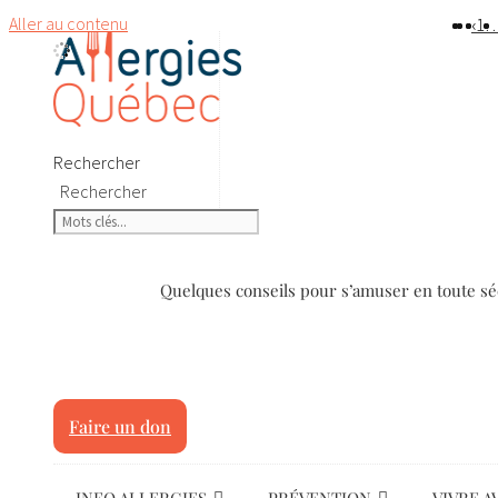
Aller au contenu
‹
‹
1
1
Rechercher
Rechercher
Quelques conseils pour s’amuser en toute séc
Faire un don