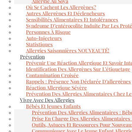
Allergie Au Soya
Où Se Cachent Les Allergènes?
Autres Allergènes Et Déclencheurs
Sensibilités Alimentaires Et Intolérances
Syndrome D’entérocolite Induite Par Les Proté
Personnes À Risque
Auto-Injecteurs
Statistiques
Allergies Saisonnières NOUVEAUTÉ!
Prévention
Prévenir Une Réaction Allergique Et Savoir Inte
Identification Des Allergènes Sur L’étiquetage
Contamination Croisée
Rappels : Présence Non Déclarée D’allergènes
Réaction Allergique Sévère
Prévention Des Allergies Alimentaires Chez L
Vivre Avec Des Allergies
Bébés Et Jeunes Enfants
Prévention Des Allergies Alimentaires : Béb
Prise En Charge Des Allergies Alimentaires
Outils, Astuces Et Ressources Pour Nouveau
Communiquer Avec Le Jeune Enfant Allergi