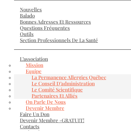
Nouvelles
Balado
Bonnes Adresses Et Ressources
Questions Fréquentes
Outils
Section Professionnels De La Santé
L’association
Mission
Equipe
La Permanence Allergies Québec
Le Conseil D’administration
Le Comité Scientifique
Partenaires Et Alliés
On Parle De Nous
Devenir Membre
Faire Un Don
Devenir Membre -GRATUIT!
Contacts