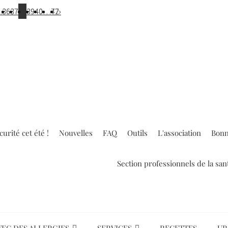
…
…
36
36
37
37
38
38
39
39
40
40
…
…
42
77
›
›
urité cet été !
Nouvelles
FAQ
Outils
L'association
Bonn
Section professionnels de la san