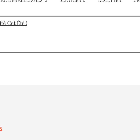
VEC DES ALLERGIES
SERVICES
RECETTES
UR
é Cet Été !
s