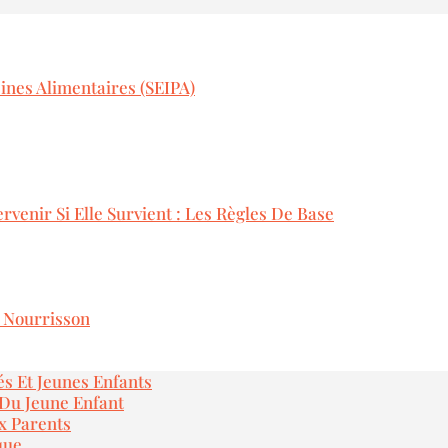
ines Alimentaires (SEIPA)
rvenir Si Elle Survient : Les Règles De Base
e Nourrisson
és Et Jeunes Enfants
 Du Jeune Enfant
x Parents
que