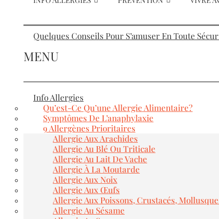
INFO ALLERGIES
PRÉVENTION
VIVRE A
Quelques Conseils Pour S’amuser En Toute Sécurit
MENU
Info Allergies
Qu’est-Ce Qu’une Allergie Alimentaire?
Symptômes De L’anaphylaxie
9 Allergènes Prioritaires
Allergie Aux Arachides
Allergie Au Blé Ou Triticale
Allergie Au Lait De Vache
Allergie À La Moutarde
Allergie Aux Noix
Allergie Aux Œufs
Allergie Aux Poissons, Crustacés, Mollusque
Allergie Au Sésame