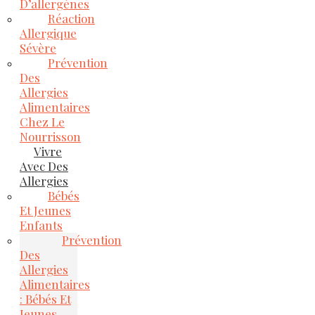
D’allergènes
Réaction
Allergique
Sévère
Prévention
Des
Allergies
Alimentaires
Chez Le
Nourrisson
Vivre
Avec Des
Allergies
Bébés
Et Jeunes
Enfants
Prévention
Des
Allergies
Alimentaires
: Bébés Et
Jeunes