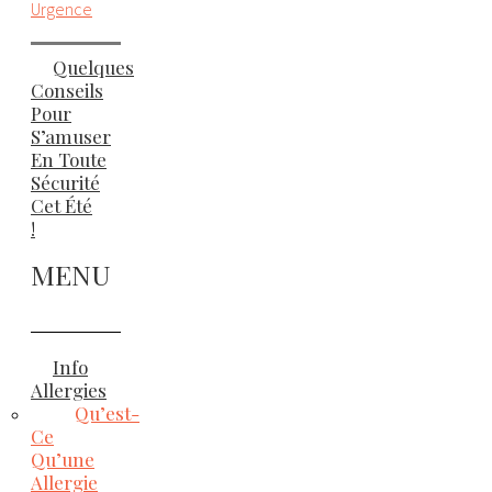
Urgence
Quelques
Conseils
Pour
S’amuser
En Toute
Sécurité
Cet Été
!
MENU
Info
Allergies
Qu’est-
Ce
Qu’une
Allergie