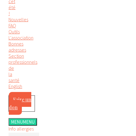
cet
été
!
Nouvelles
FAQ
Outils
L'association
Bonnes
adresses
Section
professionnels
de
la
santé
English
Faire un
don
MENU
MENU
Info allergies