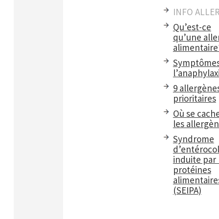
INFO ALLE
Qu’est-ce
qu’une alle
alimentaire
Symptômes
l’anaphylax
9 allergène
prioritaires
Où se cach
les allergè
Syndrome
d’entérocol
induite par 
protéines
alimentaire
(SEIPA)