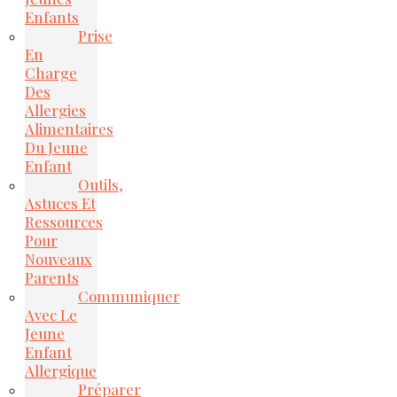
Enfants
Prise
En
Charge
Des
Allergies
Alimentaires
Du Jeune
Enfant
Outils,
Astuces Et
Ressources
Pour
Nouveaux
Parents
Communiquer
Avec Le
Jeune
Enfant
Allergique
Préparer