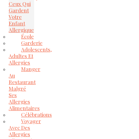
Ceux Qui
Gardent
Votre
Enfant
Allergique
École
Garderie
Adolescents,
Adultes Et
Allergies
Manger
Au
Restaurant
Malgré
Ses
Allergies
Alimentaires
Célébrations
Voyager
Avec Des
Allergies