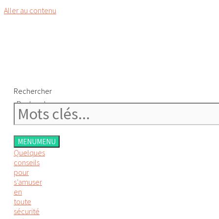
Aller au contenu
Rechercher
Rechercher
MENU
MENU
Quelques
conseils
pour
s’amuser
en
toute
sécurité