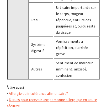
Urticaire importante sur
le corps, rougeur
Peau
répandue, enflure des
paupières et/ou du reste
du visage
Vomissements à
Système
répétition, diarrhée
digestif
grave
Sentiment de malheur
Autres
imminent, anxiété,
confusion
À lire aussi :
•
Allergie ou intolérance alimentaire?
•
6 trucs pour recevoir une personne allergique en toute
sécurité