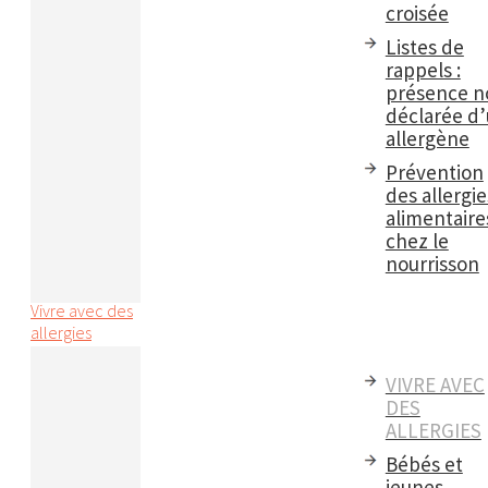
croisée
Listes de
rappels :
présence n
déclarée d
allergène
Prévention
des allergie
alimentaire
chez le
nourrisson
Vivre avec des
allergies
VIVRE AVEC
DES
ALLERGIES
Bébés et
jeunes