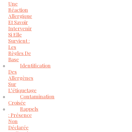
Une
Réaction
Allergique
Et Savoir
Intervenir
Si Elle
Survient :
Les
Règles De
Base
Identification
Des
Allergènes
Sur
L’étiquetage
Contamination
Croisée
Rappels
: Présence
Non
Déclarée