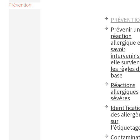
Prévention
PRÉVENTI
Prévenir u
réaction
allergique e
savoir
intervenir s
elle survient
les règles d
base
Réactions
allergiques
sévères
Identificati
des allergè
sur
l’étiquetag
Contaminat