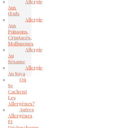
Allergie
Aux
Œufs
Allergie
Aux
Poissons,
Crustacés,
Mollusques
Allergie
Au
Sésame
Allergie
Au Soya
Où
Se
Cachent
Les
Allergènes?
Autres
Allergènes
Et
Déclencheurs