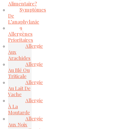
Alimentaire?
Symptômes
De
L’anaphylaxie
9
Allergènes
Prioritaires
Allergie
Aux
Arachides
Allergie
Au Blé Ou
Triticale
Allergie
Au Lait De
Vache
Allergie
À La
Moutarde
Allergie
Aux Noix