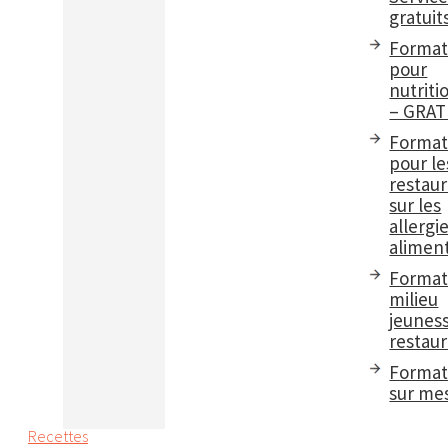
gratuit
Format
pour
nutriti
– GRAT
Format
pour le
restau
sur les
allergi
aliment
Format
milieu
jeuness
restaur
Format
sur me
Recettes