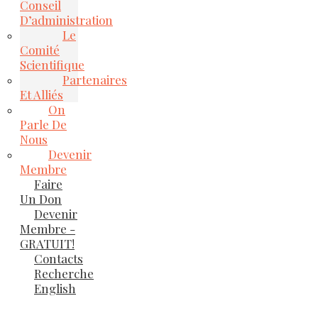
Conseil
D’administration
Le
Comité
Scientifique
Partenaires
Et Alliés
On
Parle De
Nous
Devenir
Membre
Faire
Un Don
Devenir
Membre -
GRATUIT!
Contacts
Recherche
English