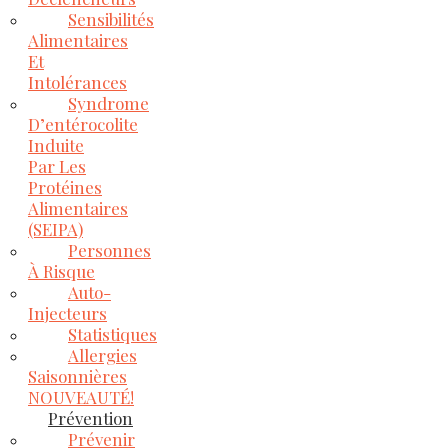
Sensibilités
Alimentaires
Et
Intolérances
Syndrome
D’entérocolite
Induite
Par Les
Protéines
Alimentaires
(SEIPA)
Personnes
À Risque
Auto-
Injecteurs
Statistiques
Allergies
Saisonnières
NOUVEAUTÉ!
Prévention
Prévenir