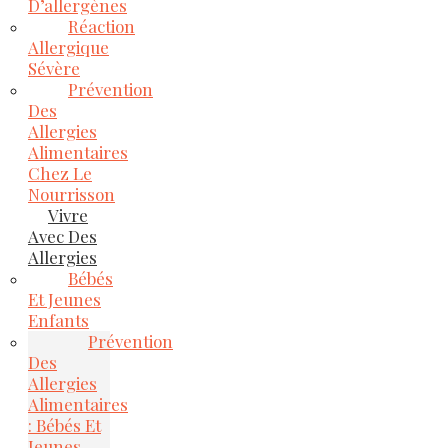
D’allergènes
Réaction
Allergique
Sévère
Prévention
Des
Allergies
Alimentaires
Chez Le
Nourrisson
Vivre
Avec Des
Allergies
Bébés
Et Jeunes
Enfants
Prévention
Des
Allergies
Alimentaires
: Bébés Et
Jeunes