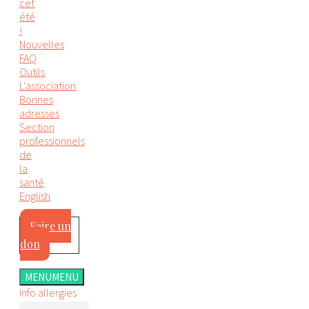
cet
été
!
Nouvelles
FAQ
Outils
L'association
Bonnes
adresses
Section
professionnels
de
la
santé
English
Faire un
don
MENU
MENU
Info allergies