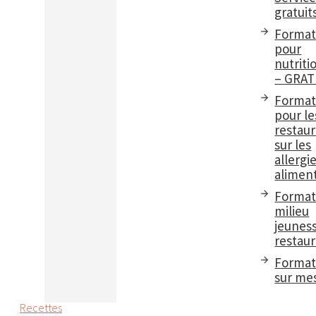
gratuit
Format
pour
nutriti
– GRAT
Format
pour le
restau
sur les
allergi
aliment
Format
milieu
jeuness
restaur
Format
sur me
Recettes