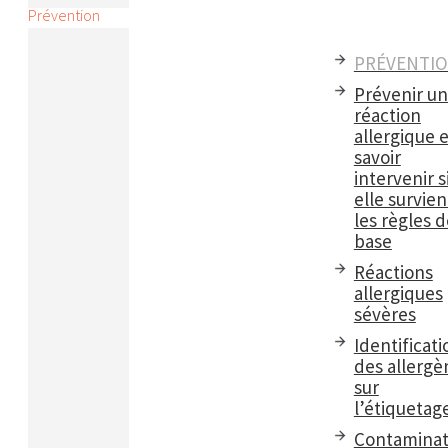
Prévention
PRÉVENTI
Prévenir u
réaction
allergique e
savoir
intervenir s
elle survient
les règles d
base
Réactions
allergiques
sévères
Identificati
des allergè
sur
l’étiquetag
Contaminat