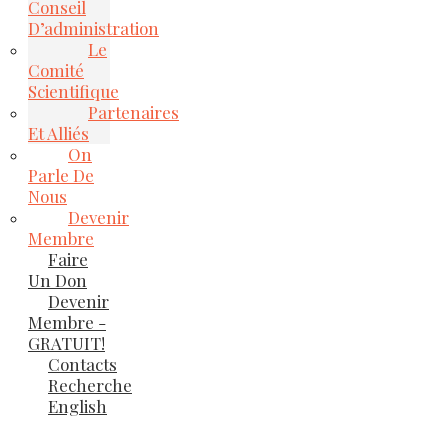
Conseil
D’administration
Le
Comité
Scientifique
Partenaires
Et Alliés
On
Parle De
Nous
Devenir
Membre
Faire
Un Don
Devenir
Membre -
GRATUIT!
Contacts
Recherche
English