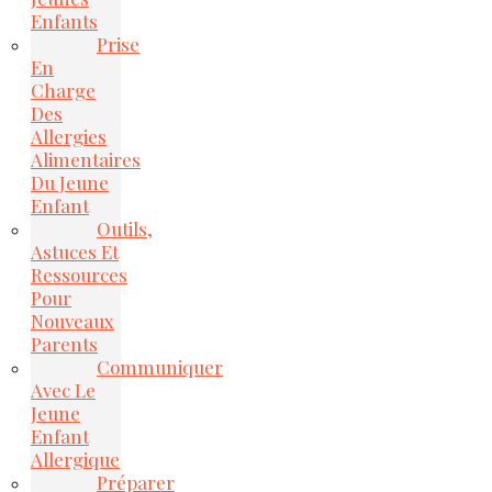
Enfants
Prise
En
Charge
Des
Allergies
Alimentaires
Du Jeune
Enfant
Outils,
Astuces Et
Ressources
Pour
Nouveaux
Parents
Communiquer
Avec Le
Jeune
Enfant
Allergique
Préparer