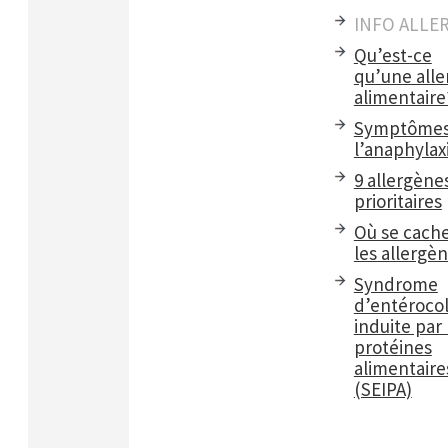
INFO ALLE
Qu’est-ce
qu’une alle
alimentaire
Symptômes
l’anaphylax
9 allergène
prioritaires
Où se cach
les allergè
Syndrome
d’entérocol
induite par 
protéines
alimentaire
(SEIPA)