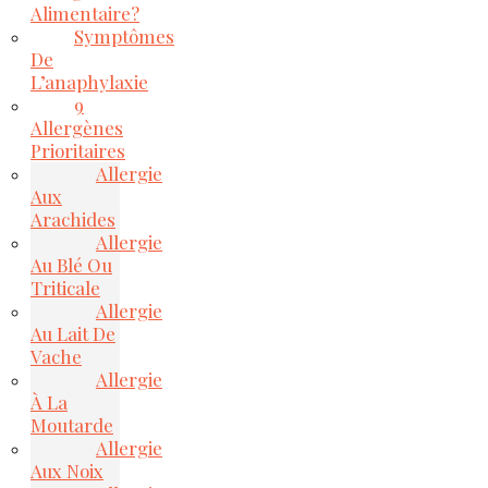
Alimentaire?
Symptômes
De
L’anaphylaxie
9
Allergènes
Prioritaires
Allergie
Aux
Arachides
Allergie
Au Blé Ou
Triticale
Allergie
Au Lait De
Vache
Allergie
À La
Moutarde
Allergie
Aux Noix