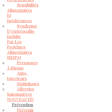
Sensibilités
Alimentaires
Et
Intolérances
Syndrome
D’entérocolite
Induite
Par Les
Protéines
Alimentaires
(SEIPA)
Personnes
À Risque
Auto-
Injecteurs
Statistiques
Allergies
Saisonnières
NOUVEAUTÉ!
Prévention
Prévenir