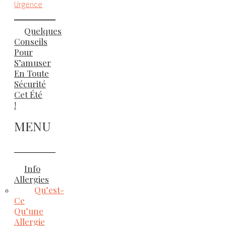
Urgence
Quelques
Conseils
Pour
S’amuser
En Toute
Sécurité
Cet Été
!
MENU
Info
Allergies
Qu’est-
Ce
Qu’une
Allergie