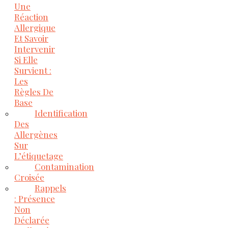
Une
Réaction
Allergique
Et Savoir
Intervenir
Si Elle
Survient :
Les
Règles De
Base
Identification
Des
Allergènes
Sur
L’étiquetage
Contamination
Croisée
Rappels
: Présence
Non
Déclarée