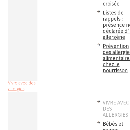
croisée
Listes de
rappels :
présence n
déclarée d
allergène
Prévention
des allergie
alimentaire
chez le
nourrisson
Vivre avec des
allergies
VIVRE AVEC
DES
ALLERGIES
Bébés et
jeunes