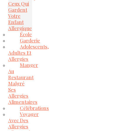
Ceux Qui
Gardent
Votre
Enfant
Allergique
École
Garderie
Adolescents,
Adultes Et
Allergies
Manger
Au
Restaurant
Malgré
Ses
Allergies
Alimentaires
Célébrations
Voyager
Avec Des
Allergies