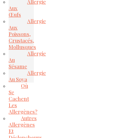
Allergie
Aux
Œufs
Allergie
Aux
Poissons,
Crustacés,
Mollusques
Allergie
Au
Sésame
Allergie
Au Soya
Où
Se
Cachent
Les
Allergènes?
Autres
Allergènes
Et
Déclencheurs