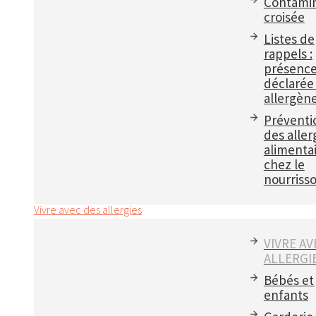
Contamin
croisée
Listes de
rappels :
présenc
déclarée
allergèn
Préventi
des aller
alimenta
chez le
nourriss
Vivre avec des allergies
VIVRE AV
ALLERGI
Bébés et
enfants