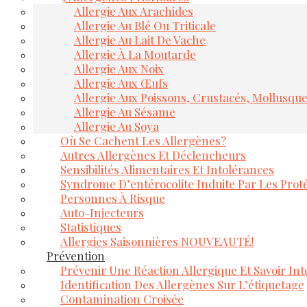
Allergie Aux Arachides
Allergie Au Blé Ou Triticale
Allergie Au Lait De Vache
Allergie À La Moutarde
Allergie Aux Noix
Allergie Aux Œufs
Allergie Aux Poissons, Crustacés, Mollusqu
Allergie Au Sésame
Allergie Au Soya
Où Se Cachent Les Allergènes?
Autres Allergènes Et Déclencheurs
Sensibilités Alimentaires Et Intolérances
Syndrome D’entérocolite Induite Par Les Proté
Personnes À Risque
Auto-Injecteurs
Statistiques
Allergies Saisonnières NOUVEAUTÉ!
Prévention
Prévenir Une Réaction Allergique Et Savoir Inte
Identification Des Allergènes Sur L’étiquetage
Contamination Croisée