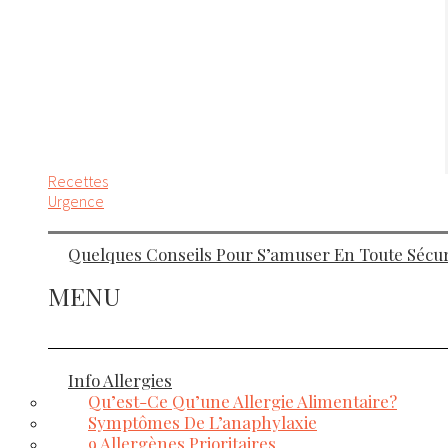
Recettes
Urgence
Quelques Conseils Pour S’amuser En Toute Sécuri
MENU
Info Allergies
Qu’est-Ce Qu’une Allergie Alimentaire?
Symptômes De L’anaphylaxie
9 Allergènes Prioritaires