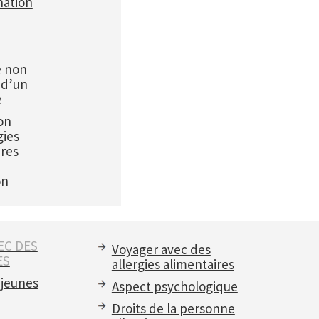
ation
e non
 d’un
e
on
gies
ires
on
EC DES
Voyager avec des
ES
allergies alimentaires
 jeunes
Aspect psychologique
Droits de la personne