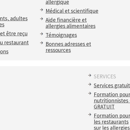
allergique
Médical et scientifique
nts, adultes
Aide financière et
es
allergies alimentaires
et être reçu
Témoignages
u restaurant
Bonnes adresses et
ressources
ions
SERVICES
Services gratui
Formation pou
nutritionnistes
GRATUIT
Formation pou
les restaurants
sur les allergies