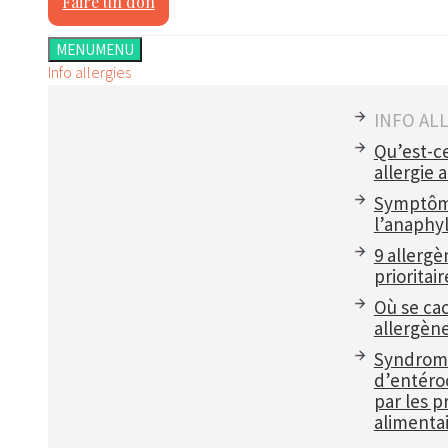
Faire un don
MENU
MENU
Info allergies
INFO AL
Qu’est-c
allergie 
Symptôm
l’anaphyl
9 allergè
prioritair
Où se ca
allergèn
Syndrom
d’entéroc
par les p
alimentai