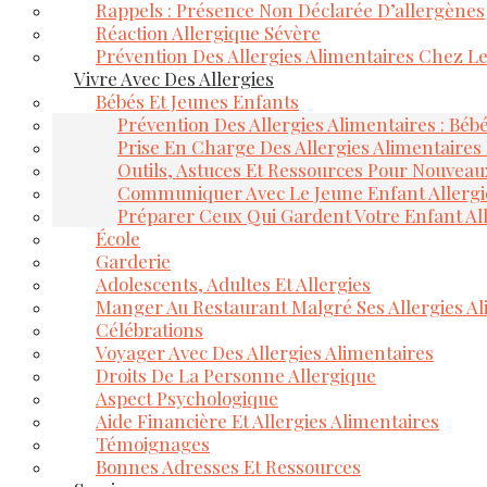
Rappels : Présence Non Déclarée D’allergènes
Réaction Allergique Sévère
Prévention Des Allergies Alimentaires Chez L
Vivre Avec Des Allergies
Bébés Et Jeunes Enfants
Prévention Des Allergies Alimentaires : Béb
Prise En Charge Des Allergies Alimentaires
Outils, Astuces Et Ressources Pour Nouveau
Communiquer Avec Le Jeune Enfant Allerg
Préparer Ceux Qui Gardent Votre Enfant Al
École
Garderie
Adolescents, Adultes Et Allergies
Manger Au Restaurant Malgré Ses Allergies Al
Célébrations
Voyager Avec Des Allergies Alimentaires
Droits De La Personne Allergique
Aspect Psychologique
Aide Financière Et Allergies Alimentaires
Témoignages
Bonnes Adresses Et Ressources