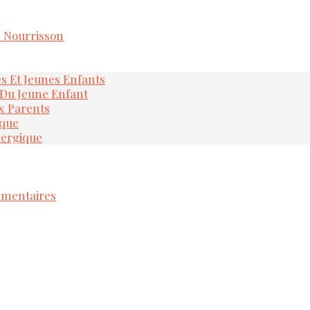
e Nourrisson
és Et Jeunes Enfants
 Du Jeune Enfant
x Parents
ique
lergique
imentaires