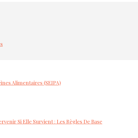
es
ines Alimentaires (SEIPA)
rvenir Si Elle Survient : Les Règles De Base