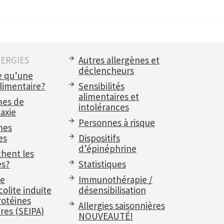
LERGIES
Autres allergènes et
déclencheurs
e qu’une
alimentaire?
Sensibilités
alimentaires et
es de
intolérances
axie
Personnes à risque
nes
es
Dispositifs
d’épinéphrine
chent les
es?
Statistiques
e
Immunothérapie /
olite induite
désensibilisation
rotéines
Allergies saisonnières
res (SEIPA)
NOUVEAUTÉ!