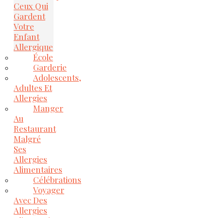
Ceux Qui
Gardent
Votre
Enfant
Allergique
École
Garderie
Adolescents,
Adultes Et
Allergies
Manger
Au
Restaurant
Malgré
Ses
Allergies
Alimentaires
Célébrations
Voyager
Avec Des
Allergies