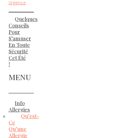
Urgence
Quelques
Conseils
Pour
S’amuser
En Toute
Sécurité
Cet Été
!
MENU
Info
Allergies
Qu’est-
Ce
Qu’une
Allergie