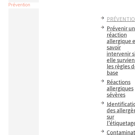
Prévention
PRÉVENTI
Prévenir u
réaction
allergique e
savoir
intervenir s
elle survient
les règles d
base
Réactions
allergiques
sévères
Identificati
des allergè
sur
l’étiquetag
Contaminat