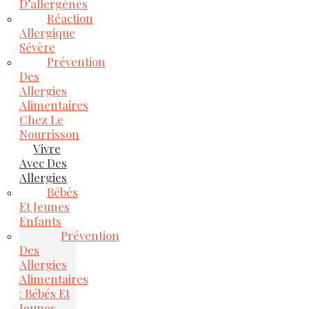
D’allergènes
Réaction
Allergique
Sévère
Prévention
Des
Allergies
Alimentaires
Chez Le
Nourrisson
Vivre
Avec Des
Allergies
Bébés
Et Jeunes
Enfants
Prévention
Des
Allergies
Alimentaires
: Bébés Et
Jeunes