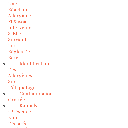
Une
Réaction
Allergique
Et Savoir
Intervenir
Si Elle
Survient :
Les
Règles De
Base
Identification
Des
Allergènes
Sur
L’étiquetage
Contamination
Croisée
Rappels
: Présence
Non
Déclarée