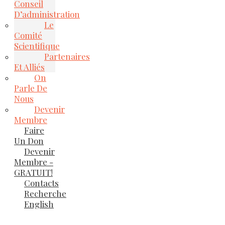
Conseil
D’administration
Le
Comité
Scientifique
Partenaires
Et Alliés
On
Parle De
Nous
Devenir
Membre
Faire
Un Don
Devenir
Membre -
GRATUIT!
Contacts
Recherche
English