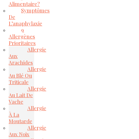
Alimentaire?
Symptômes
De
L’anaphylaxie
9
Allergènes
Prioritaires
Allergie
Aux
Arachides
Allergie
Au Blé Ou
Triticale
Allergie
Au Lait De
Vache
Allergie
À La
Moutarde
Allergie
Aux Noix