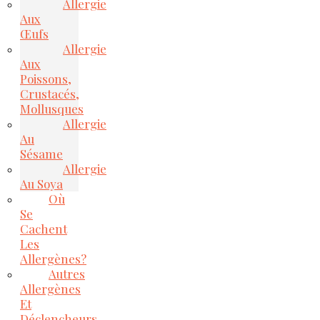
Allergie
Aux
Œufs
Allergie
Aux
Poissons,
Crustacés,
Mollusques
Allergie
Au
Sésame
Allergie
Au Soya
Où
Se
Cachent
Les
Allergènes?
Autres
Allergènes
Et
Déclencheurs