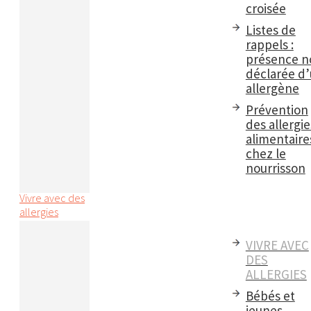
croisée
Listes de
rappels :
présence n
déclarée d
allergène
Prévention
des allergie
alimentaire
chez le
nourrisson
Vivre avec des
allergies
VIVRE AVEC
DES
ALLERGIES
Bébés et
jeunes