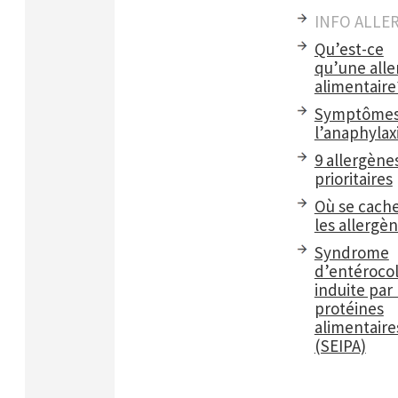
INFO ALLE
Qu’est-ce
qu’une alle
alimentaire
Symptômes
l’anaphylax
9 allergène
prioritaires
Où se cach
les allergè
Syndrome
d’entérocol
induite par 
protéines
alimentaire
(SEIPA)