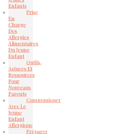
Enfants
Prise
En
Charge
Des
Allergies
Alimentaires
Du Jeune
Enfant
Outils,
Astuces Et
Ressources
Pour
Nouveaux
Parents
Communiquer
Avec Le
Jeune
Enfant
Allergique
Préparer