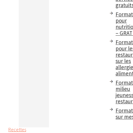
gratuit
Format
pour
nutriti
– GRAT
Format
pour le
restau
sur les
allergi
aliment
Format
milieu
jeuness
restaur
Format
sur me
Recettes