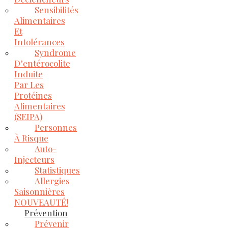
Sensibilités
Alimentaires
Et
Intolérances
Syndrome
D’entérocolite
Induite
Par Les
Protéines
Alimentaires
(SEIPA)
Personnes
À Risque
Auto-
Injecteurs
Statistiques
Allergies
Saisonnières
NOUVEAUTÉ!
Prévention
Prévenir