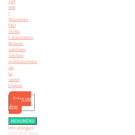
cet
été
!
Nouvelles
FAQ
Outils
L'association
Bonnes
adresses
Section
professionnels
de
la
santé
English
Faire un
don
MENU
MENU
Info allergies