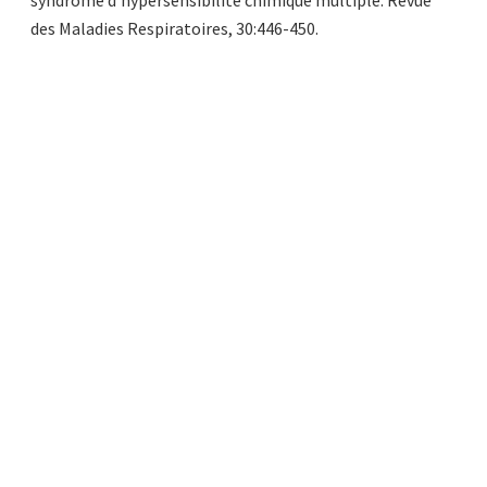
syndrome d’hypersensibilité chimique multiple. Revue
des Maladies Respiratoires, 30:446-450.