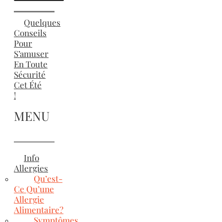
Quelques
Conseils
Pour
S’amuser
En Toute
Sécurité
Cet Été
!
MENU
Info
Allergies
Qu’est-
Ce Qu’une
Allergie
Alimentaire?
Symptômes