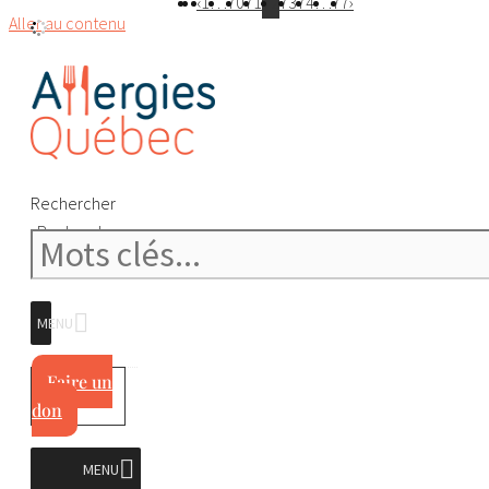
‹
1
…
70
71
72
73
74
…
77
›
Aller au contenu
Rechercher
Rechercher
MENU
Faire un
don
MENU