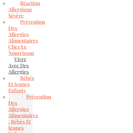
Réaction
Allergique
Sévère
Prévention
Des
Allergies
Alimentaires
Chez Le
Nourrisson
Vivre
Avec Des
Allergies
Bébés
Et Jeunes
Enfants
Prévention
Des
Allergies
Alimentaires
: Bébés Et
Jeunes