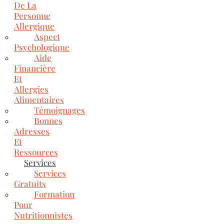
De La
Personne
Allergique
Aspect
Psychologique
Aide
Financière
Et
Allergies
Alimentaires
Témoignages
Bonnes
Adresses
Et
Ressources
Services
Services
Gratuits
Formation
Pour
Nutritionnistes