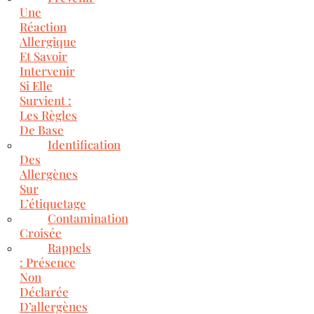
Une
Réaction
Allergique
Et Savoir
Intervenir
Si Elle
Survient :
Les Règles
De Base
Identification
Des
Allergènes
Sur
L’étiquetage
Contamination
Croisée
Rappels
: Présence
Non
Déclarée
D’allergènes