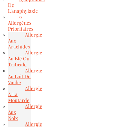
De
L’anaphylaxie
9
Allergènes
Prioritaires
Allergie
Aux
Arachides
Allergie
Au Blé Ou
Triticale
Allergie
Au Lait De
Vache
Allergie
À La
Moutarde
Allergie
Aux
Noix
Allergie