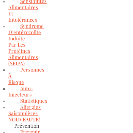
Sensibilités
Alimentaires
Et
Intolérances
Syndrome
D’entérocolite
Induite
Par Les
Protéines
Alimentaires
(SEIPA)
Personnes
À
Risque
Auto-
Injecteurs
Statistiques
Allergies
Saisonnières
NOUVEAUTÉ!
Prévention
Prévenir