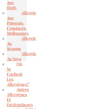
Aux
Œufs
Allergie
Aux
Poissons,
Crustacés,
Mollusques
Allergie
Au
Sésame
Allergie
Au Soya
Où
Se
Cachent
Les
Allergènes?
Autres
Allergènes
Et
Déclencheurs