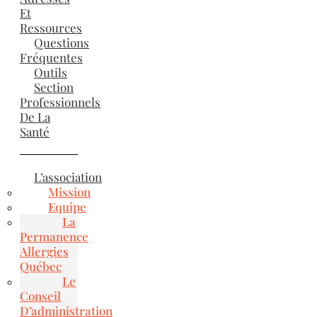
Et
Ressources
Questions
Fréquentes
Outils
Section
Professionnels
De La
Santé
L’association
Mission
Equipe
La
Permanence
Allergies
Québec
Le
Conseil
D’administration