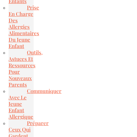
Enfants
Prise
En Charge
Des
Allergies
Alimentaires
Du Jeune
Enfant
Outils,
Astuces Et
Ressources
Pour
Nouveaux
Parents
Communiquer
Avec Le
Jeune
Enfant
Allergique
Préparer
Ceux Qui
Gardent