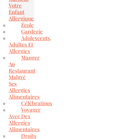
Votre
Enfant
Allergique
École
Garderie
Adolescents,
Adultes Et
Allergies
Manger
Au
Restaurant
Malgré
Ses
Allergies
Alimentaires
Célébrations
Voyager
Avec Des
Allergies
Alimentaires
Droits