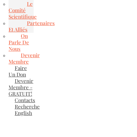
Le
Comité
Scientifique
Partenaires
Et Alliés
On
Parle De
Nous
Devenir
Membre
Faire
Un Don
Devenir
Membre -
GRATUIT!
Contacts
Recherche
English