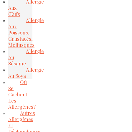
Allergie
Aux
Œufs
Allergie
Aux
Poissons,
Crustacés,
Mollusques
Allergie
Au
Sésame
Allergie
Au Soya
Où
Se
Cachent
Les
Allergènes?
Autres
Allergènes
Et
Déclencheurs