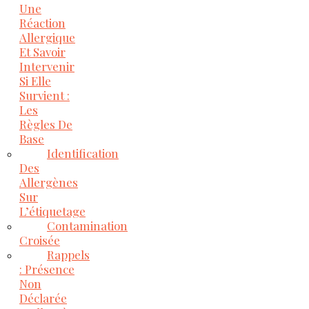
Une
Réaction
Allergique
Et Savoir
Intervenir
Si Elle
Survient :
Les
Règles De
Base
Identification
Des
Allergènes
Sur
L’étiquetage
Contamination
Croisée
Rappels
: Présence
Non
Déclarée