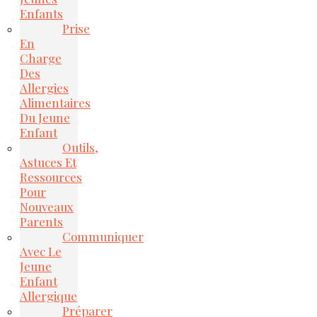
Enfants
Prise
En
Charge
Des
Allergies
Alimentaires
Du Jeune
Enfant
Outils,
Astuces Et
Ressources
Pour
Nouveaux
Parents
Communiquer
Avec Le
Jeune
Enfant
Allergique
Préparer