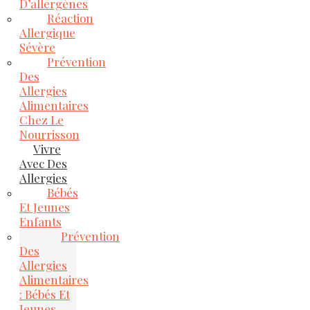
D’allergènes
Réaction
Allergique
Sévère
Prévention
Des
Allergies
Alimentaires
Chez Le
Nourrisson
Vivre
Avec Des
Allergies
Bébés
Et Jeunes
Enfants
Prévention
Des
Allergies
Alimentaires
: Bébés Et
Jeunes