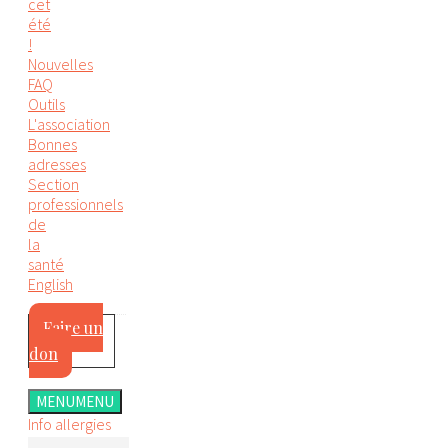
cet
été
!
Nouvelles
FAQ
Outils
L'association
Bonnes
adresses
Section
professionnels
de
la
santé
English
Faire un
don
MENU
MENU
Info allergies