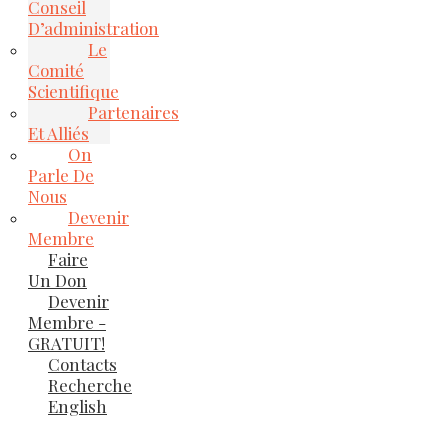
Conseil
D’administration
Le
Comité
Scientifique
Partenaires
Et Alliés
On
Parle De
Nous
Devenir
Membre
Faire
Un Don
Devenir
Membre -
GRATUIT!
Contacts
Recherche
English