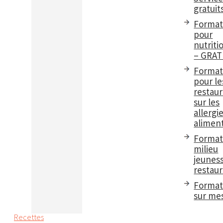
gratuit
Format
pour
nutriti
– GRAT
Format
pour le
restau
sur les
allergi
aliment
Format
milieu
jeuness
restaur
Format
sur me
Recettes