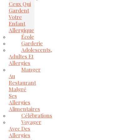
Ceux Qui
Gardent
Votre
Enfant
Allergique
École
Garderie
Adolescents,
Adultes Et
Allergies
Manger
Au
Restaurant
Malgré
Ses
Allergies
Alimentaires
Célébrations
Voyager
Avec Des
Allergies