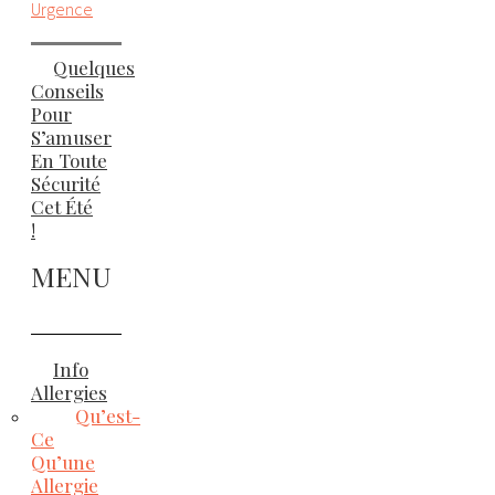
Urgence
Quelques
Conseils
Pour
S’amuser
En Toute
Sécurité
Cet Été
!
MENU
Info
Allergies
Qu’est-
Ce
Qu’une
Allergie