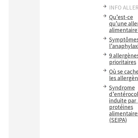
INFO ALLE
Qu’est-ce
qu’une alle
alimentaire
Symptômes
l’anaphylax
9 allergène
prioritaires
Où se cach
les allergè
Syndrome
d’entérocol
induite par 
protéines
alimentaire
(SEIPA)