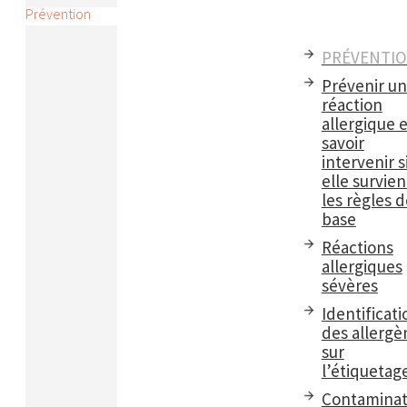
Prévention
PRÉVENTI
Prévenir u
réaction
allergique e
savoir
intervenir s
elle survient
les règles d
base
Réactions
allergiques
sévères
Identificati
des allergè
sur
l’étiquetag
Contaminat