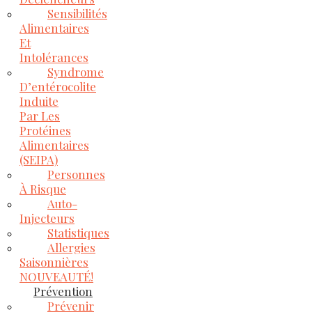
Sensibilités
Alimentaires
Et
Intolérances
Syndrome
D’entérocolite
Induite
Par Les
Protéines
Alimentaires
(SEIPA)
Personnes
À Risque
Auto-
Injecteurs
Statistiques
Allergies
Saisonnières
NOUVEAUTÉ!
Prévention
Prévenir