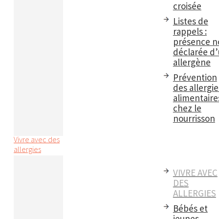
croisée
Listes de
rappels :
présence n
déclarée d
allergène
Prévention
des allergie
alimentaire
chez le
nourrisson
Vivre avec des
allergies
VIVRE AVEC
DES
ALLERGIES
Bébés et
jeunes