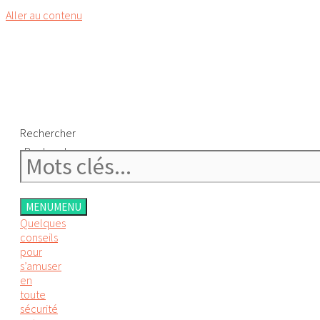
Aller au contenu
Rechercher
Rechercher
MENU
MENU
Quelques
conseils
pour
s’amuser
en
toute
sécurité