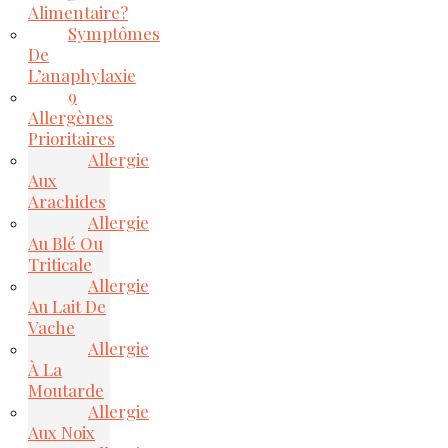
Alimentaire?
Symptômes
De
L’anaphylaxie
9
Allergènes
Prioritaires
Allergie
Aux
Arachides
Allergie
Au Blé Ou
Triticale
Allergie
Au Lait De
Vache
Allergie
À La
Moutarde
Allergie
Aux Noix