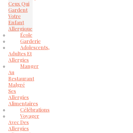
Ceux Qui
Gardent
Votre
Enfant
Allergique
École
Garderie
Adolescents,
Adultes Et
Allergies
Manger
Au
Restaurant
Malgré
Ses
Allergies
Alimentaires
Célébrations
Voyager
Avec Des
Allergies