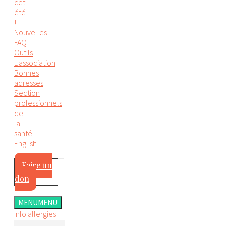
cet
été
!
Nouvelles
FAQ
Outils
L'association
Bonnes
adresses
Section
professionnels
de
la
santé
English
Faire un
don
MENU
MENU
Info allergies