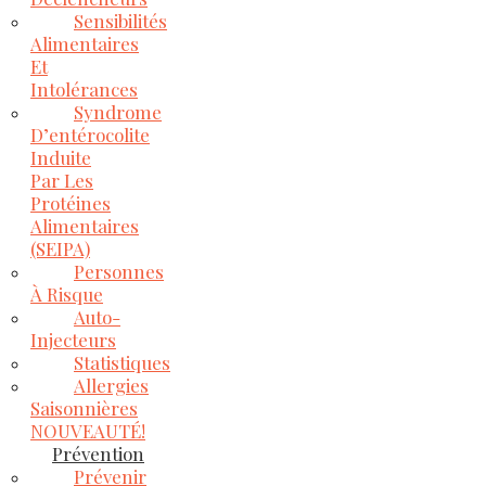
Sensibilités
Alimentaires
Et
Intolérances
Syndrome
D’entérocolite
Induite
Par Les
Protéines
Alimentaires
(SEIPA)
Personnes
À Risque
Auto-
Injecteurs
Statistiques
Allergies
Saisonnières
NOUVEAUTÉ!
Prévention
Prévenir