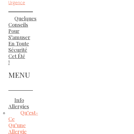
Urgence
Quelques
Conseils
Pour
S’amuser
En Toute
Sécurité
Cet Été
!
MENU
Info
Allergies
Qu’est-
Ce
Qu’une
Allergie