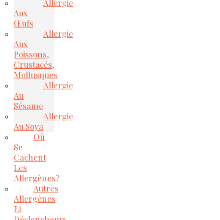
Allergie
Aux
Œufs
Allergie
Aux
Poissons,
Crustacés,
Mollusques
Allergie
Au
Sésame
Allergie
Au Soya
Où
Se
Cachent
Les
Allergènes?
Autres
Allergènes
Et
Déclencheurs