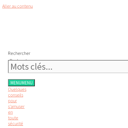
Aller au contenu
Rechercher
Rechercher
MENU
MENU
Quelques
conseils
pour
s’amuser
en
toute
sécurité