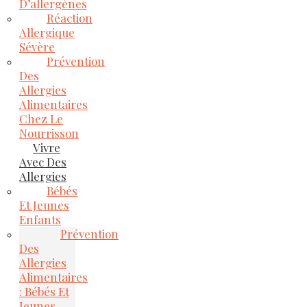
D’allergènes
Réaction
Allergique
Sévère
Prévention
Des
Allergies
Alimentaires
Chez Le
Nourrisson
Vivre
Avec Des
Allergies
Bébés
Et Jeunes
Enfants
Prévention
Des
Allergies
Alimentaires
: Bébés Et
Jeunes