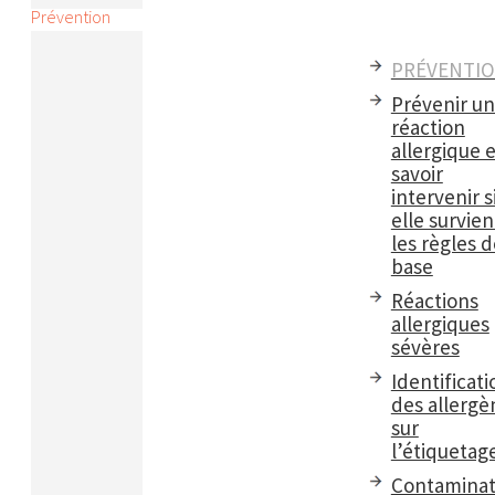
Prévention
PRÉVENTI
Prévenir u
réaction
allergique e
savoir
intervenir s
elle survient
les règles d
base
Réactions
allergiques
sévères
Identificati
des allergè
sur
l’étiquetag
Contaminat