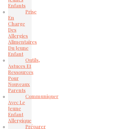
Enfants
Prise
En
Charge
Des
Allergies
Alimentaires
Du Jeune
Enfant
Outils,
Astuces Et
Ressources
Pour
Nouveaux
Parents
Communiquer
Avec Le
Jeune
Enfant
Allergique
Préparer