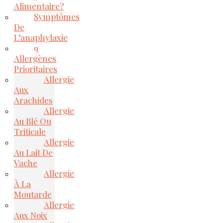
Alimentaire?
Symptômes
De
L’anaphylaxie
9
Allergènes
Prioritaires
Allergie
Aux
Arachides
Allergie
Au Blé Ou
Triticale
Allergie
Au Lait De
Vache
Allergie
À La
Moutarde
Allergie
Aux Noix