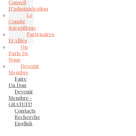
Conseil
D’administration
Le
Comité
Scientifique
Partenaires
Et Alliés
On
Parle De
Nous
Devenir
Membre
Faire
Un Don
Devenir
Membre -
GRATUIT!
Contacts
Recherche
English