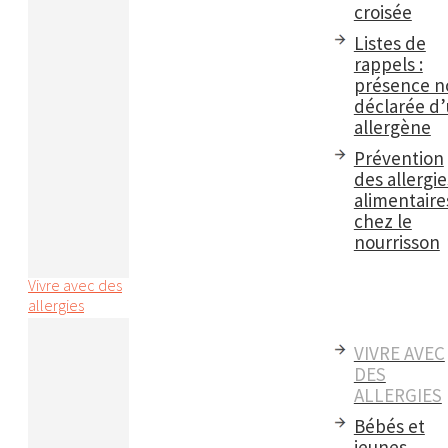
croisée
Listes de
rappels :
présence n
déclarée d
allergène
Prévention
des allergie
alimentaire
chez le
nourrisson
Vivre avec des
allergies
VIVRE AVEC
DES
ALLERGIES
Bébés et
jeunes