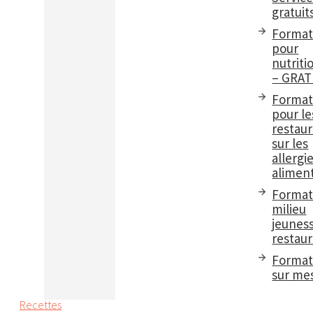
gratuit
Format
pour
nutriti
– GRAT
Format
pour le
restau
sur les
allergi
aliment
Format
milieu
jeuness
restaur
Format
sur me
Recettes