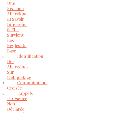
Une
Réaction
Allergique
Et Savoir
Intervenir
Si Elle
Survient :
Les
Règles De
Base
Identification
Des
Allergènes
Sur
L’étiquetage
Contamination
Croisée
Rappels
: Présence
Non
Déclarée