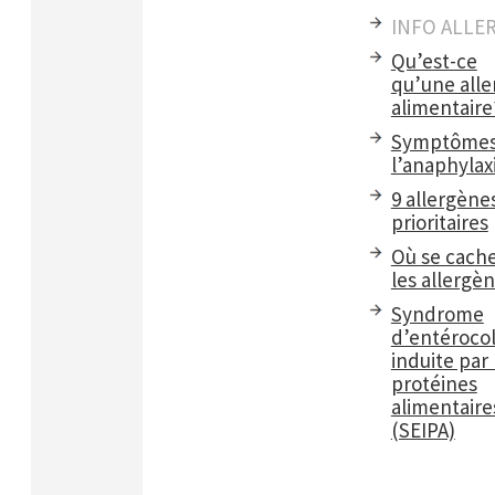
INFO ALLE
Qu’est-ce
qu’une alle
alimentaire
Symptômes
l’anaphylax
9 allergène
prioritaires
Où se cach
les allergè
Syndrome
d’entérocol
induite par 
protéines
alimentaire
(SEIPA)