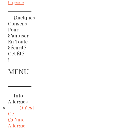
Urgence
Quelques
Conseils
Pour
S’amuser
En Toute
Sécurité
Cet Été
!
MENU
Info
Allergies
Qu’est-
Ce
Qu’une
Allergie