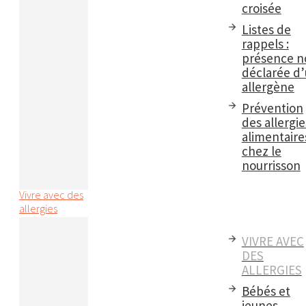
croisée
Listes de
rappels :
présence n
déclarée d
allergène
Prévention
des allergie
alimentaire
chez le
nourrisson
Vivre avec des
allergies
VIVRE AVEC
DES
ALLERGIES
Bébés et
jeunes