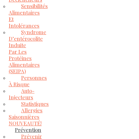
Sensibilités
Alimentaires
Et
Intolérances
Syndrome
D’entérocolite
Induite
Par Les
Protéines
Alimentaires
(SEIPA)
Personnes
À Risque
Auto-
Injecteurs
Statistiques
Allergies
Saisonnières
NOUVEAUTÉ!
Prévention
Prévenir