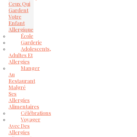
Ceux Qui
Gardent
Votre
Enfant
Allergique
École
Garderie
Adolescents,
Adultes Et
Allergies
Manger
Au
Restaurant
Malgré
Ses
Allergies
Alimentaires
Célébrations
Voyager
Avec Des
Allergies