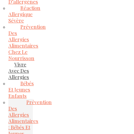
D’allergènes
Réaction
Allergique
Sévère
Prévention
Des
Allergies
Alimentaires
Chez Le
Nourrisson
Vivre
Avec Des
Allergies
Bébés
Et Jeunes
Enfants
Prévention
Des
Allergies
Alimentaires
: Bébés Et
Jeunes