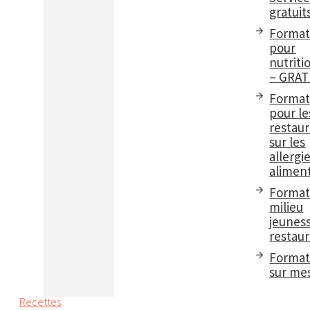
gratuit
Format
pour
nutriti
– GRAT
Format
pour le
restau
sur les
allergi
aliment
Format
milieu
jeuness
restaur
Format
sur me
Recettes