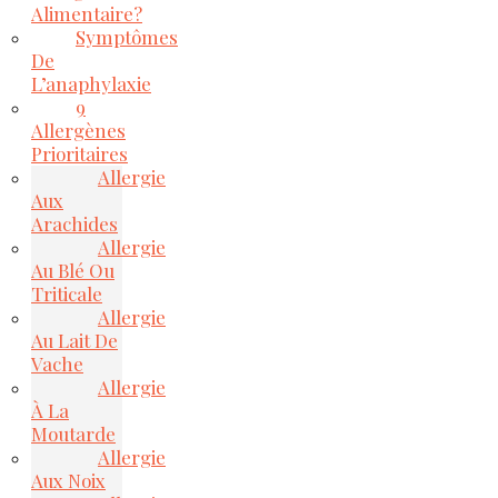
Alimentaire?
Symptômes
De
L’anaphylaxie
9
Allergènes
Prioritaires
Allergie
Aux
Arachides
Allergie
Au Blé Ou
Triticale
Allergie
Au Lait De
Vache
Allergie
À La
Moutarde
Allergie
Aux Noix