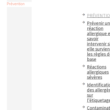
Prévention
PRÉVENTI
Prévenir u
réaction
allergique e
savoir
intervenir s
elle survient
les règles d
base
Réactions
allergiques
sévères
Identificati
des allergè
sur
l’étiquetag
Contaminat