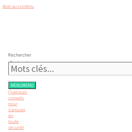
Aller au contenu
Rechercher
Rechercher
MENU
MENU
Quelques
conseils
pour
s’amuser
en
toute
sécurité