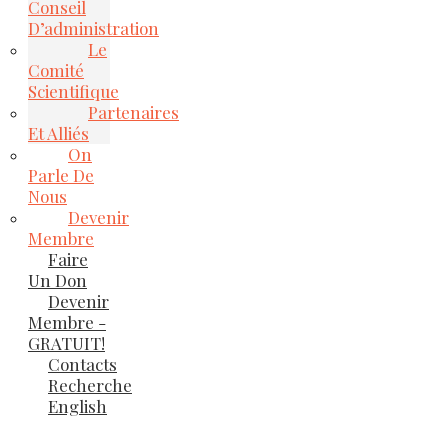
Conseil
D’administration
Le
Comité
Scientifique
Partenaires
Et Alliés
On
Parle De
Nous
Devenir
Membre
Faire
Un Don
Devenir
Membre -
GRATUIT!
Contacts
Recherche
English