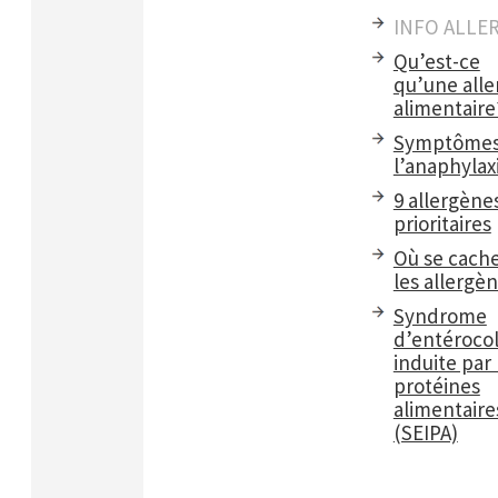
INFO ALLE
Qu’est-ce
qu’une alle
alimentaire
Symptômes
l’anaphylax
9 allergène
prioritaires
Où se cach
les allergè
Syndrome
d’entérocol
induite par 
protéines
alimentaire
(SEIPA)