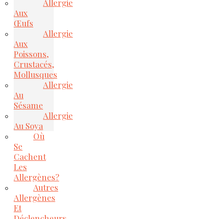
Allergie
Aux
Œufs
Allergie
Aux
Poissons,
Crustacés,
Mollusques
Allergie
Au
Sésame
Allergie
Au Soya
Où
Se
Cachent
Les
Allergènes?
Autres
Allergènes
Et
Déclencheurs