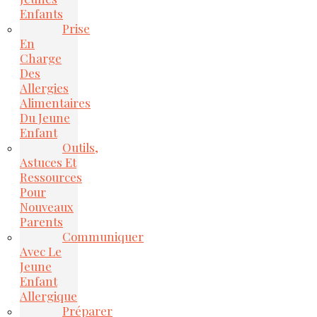
Enfants
Prise
En
Charge
Des
Allergies
Alimentaires
Du Jeune
Enfant
Outils,
Astuces Et
Ressources
Pour
Nouveaux
Parents
Communiquer
Avec Le
Jeune
Enfant
Allergique
Préparer