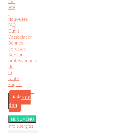
cet
été
!
Nouvelles
FAQ
Outils
L'association
Bonnes
adresses
Section
professionnels
de
la
santé
English
Faire un
don
MENU
MENU
Info allergies