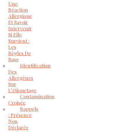
Une
Réaction
Allergique
Et Savoir
Intervenir
Si Elle
Survient :
Les
Règles De
Base
Identification
Des
Allergènes
Sur
L’étiquetage
Contamination
Croisée
Rappels
: Présence
Non
Déclarée