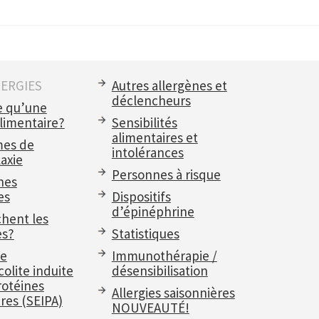
LERGIES
Autres allergènes et
déclencheurs
e qu’une
alimentaire?
Sensibilités
alimentaires et
es de
intolérances
axie
Personnes à risque
nes
es
Dispositifs
d’épinéphrine
chent les
es?
Statistiques
e
Immunothérapie /
olite induite
désensibilisation
rotéines
Allergies saisonnières
res (SEIPA)
NOUVEAUTÉ!