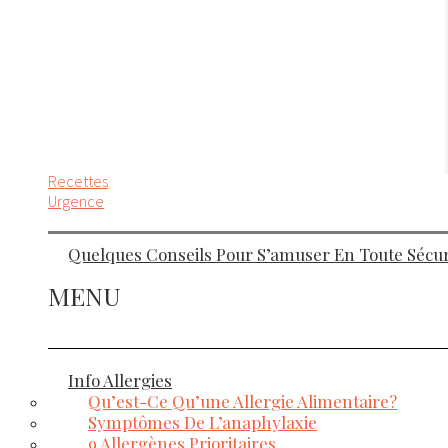
Recettes
Urgence
Quelques Conseils Pour S’amuser En Toute Sécuri
MENU
Info Allergies
Qu’est-Ce Qu’une Allergie Alimentaire?
Symptômes De L’anaphylaxie
9 Allergènes Prioritaires