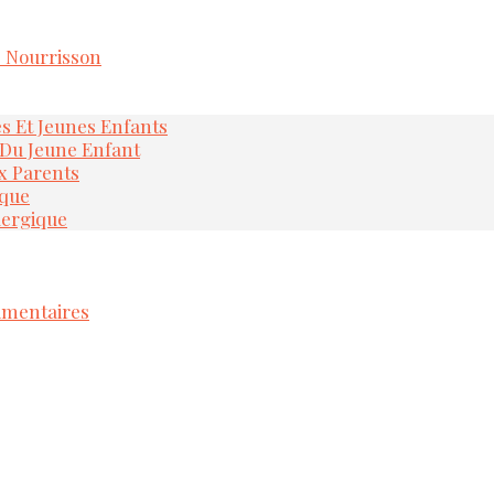
e Nourrisson
és Et Jeunes Enfants
 Du Jeune Enfant
x Parents
ique
lergique
imentaires