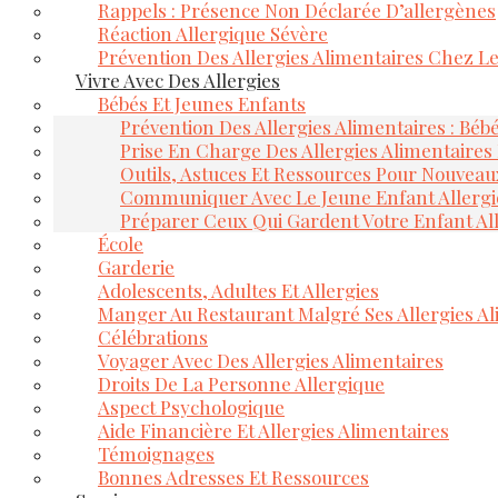
Rappels : Présence Non Déclarée D’allergènes
Réaction Allergique Sévère
Prévention Des Allergies Alimentaires Chez L
Vivre Avec Des Allergies
Bébés Et Jeunes Enfants
Prévention Des Allergies Alimentaires : Béb
Prise En Charge Des Allergies Alimentaires
Outils, Astuces Et Ressources Pour Nouveau
Communiquer Avec Le Jeune Enfant Allerg
Préparer Ceux Qui Gardent Votre Enfant Al
École
Garderie
Adolescents, Adultes Et Allergies
Manger Au Restaurant Malgré Ses Allergies Al
Célébrations
Voyager Avec Des Allergies Alimentaires
Droits De La Personne Allergique
Aspect Psychologique
Aide Financière Et Allergies Alimentaires
Témoignages
Bonnes Adresses Et Ressources