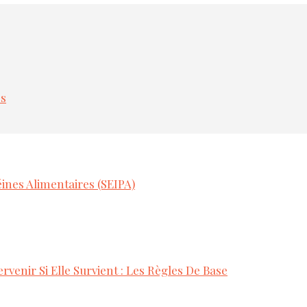
es
ines Alimentaires (SEIPA)
rvenir Si Elle Survient : Les Règles De Base