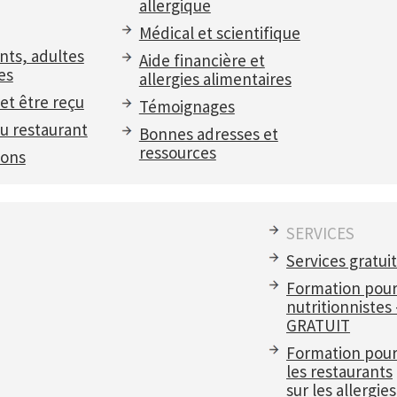
allergique
Médical et scientifique
nts, adultes
Aide financière et
es
allergies alimentaires
et être reçu
Témoignages
u restaurant
Bonnes adresses et
ressources
ions
SERVICES
Services gratui
Formation pou
nutritionnistes
GRATUIT
Formation pou
les restaurants
sur les allergies