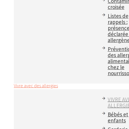
Contamin
croisée
Listes de
rappels :
présenc
déclarée
allergèn
Préventi
des aller
alimenta
chez le
nourriss
Vivre avec des allergies
VIVRE AV
ALLERGI
Bébés et
enfants