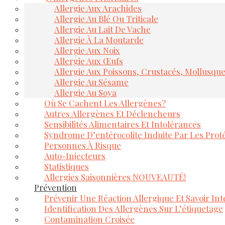
Allergie Aux Arachides
Allergie Au Blé Ou Triticale
Allergie Au Lait De Vache
Allergie À La Moutarde
Allergie Aux Noix
Allergie Aux Œufs
Allergie Aux Poissons, Crustacés, Mollusqu
Allergie Au Sésame
Allergie Au Soya
Où Se Cachent Les Allergènes?
Autres Allergènes Et Déclencheurs
Sensibilités Alimentaires Et Intolérances
Syndrome D’entérocolite Induite Par Les Proté
Personnes À Risque
Auto-Injecteurs
Statistiques
Allergies Saisonnières NOUVEAUTÉ!
Prévention
Prévenir Une Réaction Allergique Et Savoir Inte
Identification Des Allergènes Sur L’étiquetage
Contamination Croisée