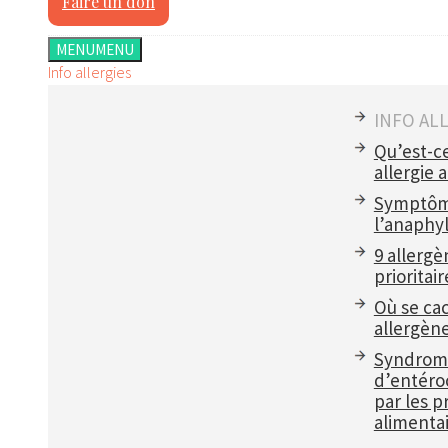
Faire un don
MENU
MENU
Info allergies
INFO AL
Qu’est-c
allergie 
Symptôm
l’anaphyl
9 allergè
prioritair
Où se ca
allergèn
Syndrom
d’entéroc
par les p
alimentai