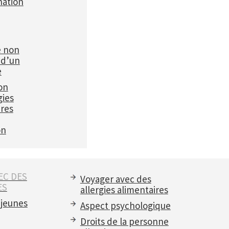
ation
e non
 d’un
e
on
gies
ires
on
EC DES
Voyager avec des
ES
allergies alimentaires
 jeunes
Aspect psychologique
Droits de la personne