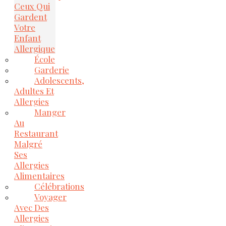
Ceux Qui
Gardent
Votre
Enfant
Allergique
École
Garderie
Adolescents,
Adultes Et
Allergies
Manger
Au
Restaurant
Malgré
Ses
Allergies
Alimentaires
Célébrations
Voyager
Avec Des
Allergies