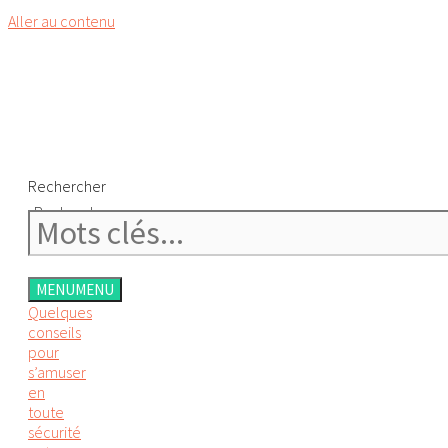
Aller au contenu
Rechercher
Rechercher
MENU
MENU
Quelques
conseils
pour
s’amuser
en
toute
sécurité