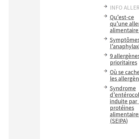
INFO ALLE
Qu’est-ce
qu’une alle
alimentaire
Symptômes
l’anaphylax
9 allergène
prioritaires
Où se cach
les allergè
Syndrome
d’entérocol
induite par 
protéines
alimentaire
(SEIPA)