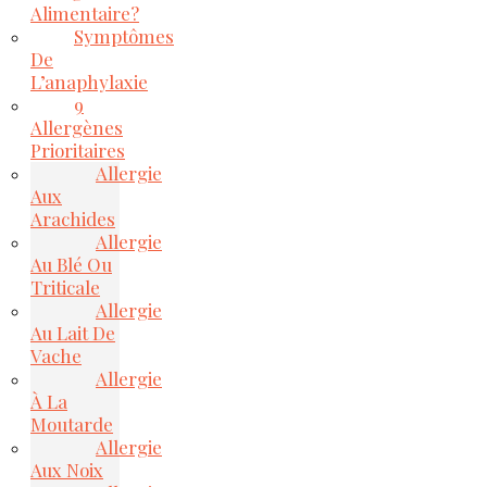
Alimentaire?
Symptômes
De
L’anaphylaxie
9
Allergènes
Prioritaires
Allergie
Aux
Arachides
Allergie
Au Blé Ou
Triticale
Allergie
Au Lait De
Vache
Allergie
À La
Moutarde
Allergie
Aux Noix