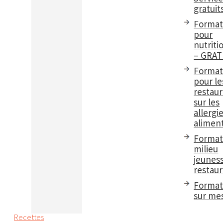
gratuit
Format
pour
nutriti
– GRAT
Format
pour le
restau
sur les
allergi
aliment
Format
milieu
jeuness
restaur
Format
sur me
Recettes