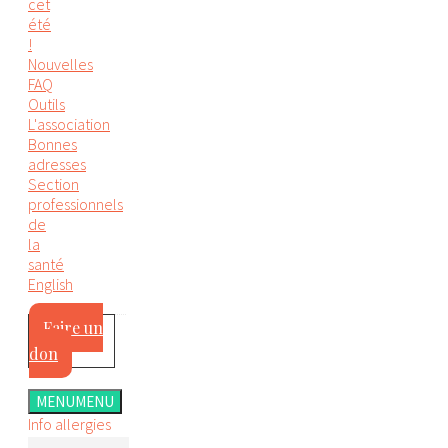
cet
été
!
Nouvelles
FAQ
Outils
L'association
Bonnes
adresses
Section
professionnels
de
la
santé
English
Faire un
don
MENU
MENU
Info allergies