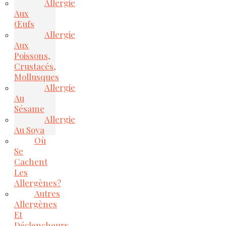
Allergie
Aux
Œufs
Allergie
Aux
Poissons,
Crustacés,
Mollusques
Allergie
Au
Sésame
Allergie
Au Soya
Où
Se
Cachent
Les
Allergènes?
Autres
Allergènes
Et
Déclencheurs