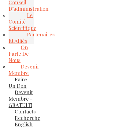
Conseil
D’administration
Le
Comité
Scientifique
Partenaires
Et Alliés
On
Parle De
Nous
Devenir
Membre
Faire
Un Don
Devenir
Membre -
GRATUIT!
Contacts
Recherche
English