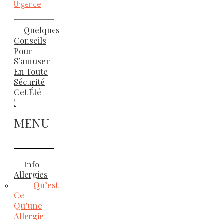
Urgence
Quelques
Conseils
Pour
S’amuser
En Toute
Sécurité
Cet Été
!
MENU
Info
Allergies
Qu’est-
Ce
Qu’une
Allergie