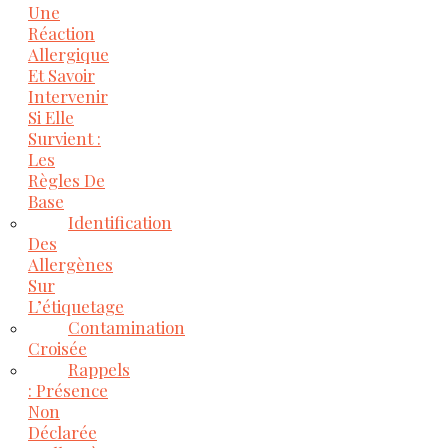
Une
Réaction
Allergique
Et Savoir
Intervenir
Si Elle
Survient :
Les
Règles De
Base
Identification
Des
Allergènes
Sur
L’étiquetage
Contamination
Croisée
Rappels
: Présence
Non
Déclarée