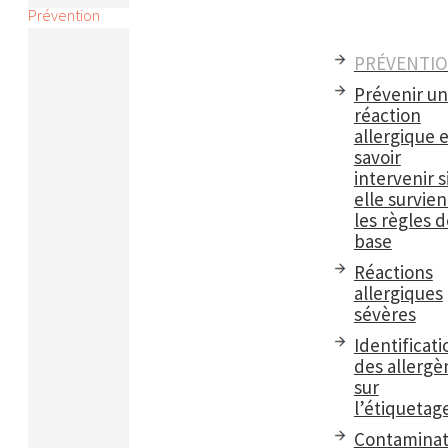
Prévention
PRÉVENTI
Prévenir u
réaction
allergique e
savoir
intervenir s
elle survient
les règles d
base
Réactions
allergiques
sévères
Identificati
des allergè
sur
l’étiquetag
Contaminat