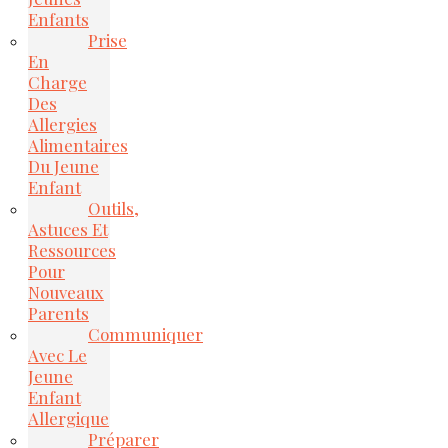
Enfants
Prise
En
Charge
Des
Allergies
Alimentaires
Du Jeune
Enfant
Outils,
Astuces Et
Ressources
Pour
Nouveaux
Parents
Communiquer
Avec Le
Jeune
Enfant
Allergique
Préparer