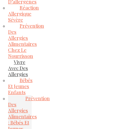
D’allergènes
Réaction
Allergique
Sévère
Prévention
Des
Allergies
Alimentaires
Chez Le
Nourrisson
Vivre
Avec Des
Allergies
Bébés
Et Jeunes
Enfants
Prévention
Des
Allergies
Alimentaires
: Bébés Et
Jeunes