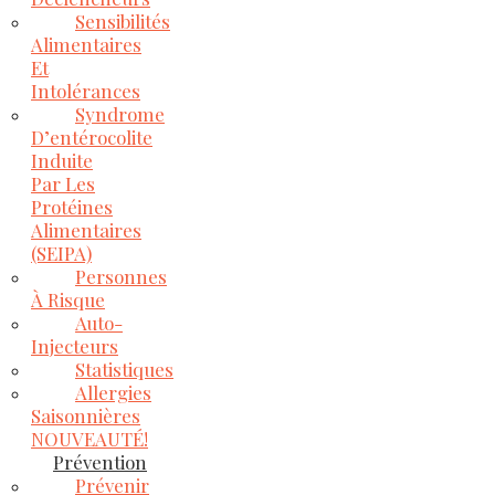
Sensibilités
Alimentaires
Et
Intolérances
Syndrome
D’entérocolite
Induite
Par Les
Protéines
Alimentaires
(SEIPA)
Personnes
À Risque
Auto-
Injecteurs
Statistiques
Allergies
Saisonnières
NOUVEAUTÉ!
Prévention
Prévenir