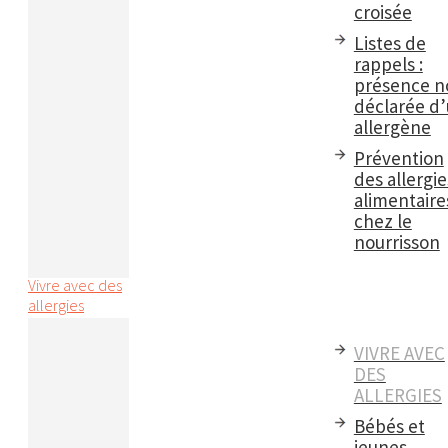
croisée
Listes de
rappels :
présence n
déclarée d
allergène
Prévention
des allergie
alimentaire
chez le
nourrisson
Vivre avec des
allergies
VIVRE AVEC
DES
ALLERGIES
Bébés et
jeunes