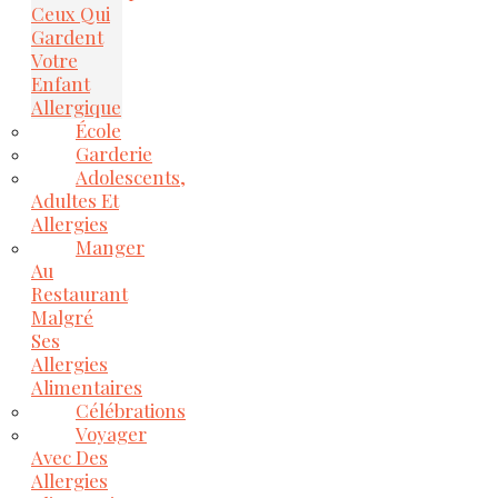
Ceux Qui
Gardent
Votre
Enfant
Allergique
École
Garderie
Adolescents,
Adultes Et
Allergies
Manger
Au
Restaurant
Malgré
Ses
Allergies
Alimentaires
Célébrations
Voyager
Avec Des
Allergies