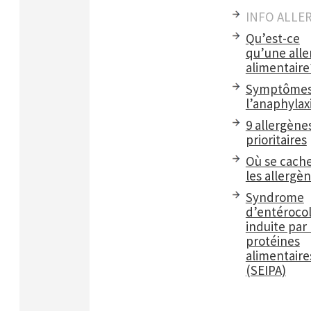
INFO ALLE
Qu’est-ce
qu’une alle
alimentaire
Symptômes
l’anaphylax
9 allergène
prioritaires
Où se cach
les allergè
Syndrome
d’entérocol
induite par 
protéines
alimentaire
(SEIPA)