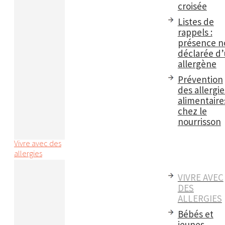
croisée
Listes de
rappels :
présence n
déclarée d
allergène
Prévention
des allergie
alimentaire
chez le
nourrisson
Vivre avec des
allergies
VIVRE AVEC
DES
ALLERGIES
Bébés et
jeunes