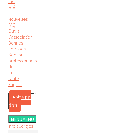
cet
été
!
Nouvelles
FAQ
Outils
L'association
Bonnes
adresses
Section
professionnels
de
la
santé
English
Faire un
don
MENU
MENU
Info allergies