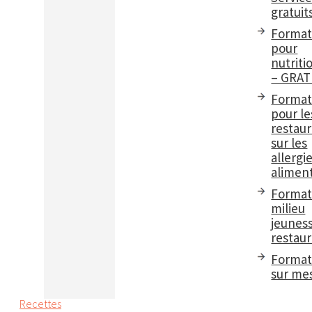
gratuit
Format
pour
nutriti
– GRAT
Format
pour le
restau
sur les
allergi
aliment
Format
milieu
jeuness
restaur
Format
sur me
Recettes