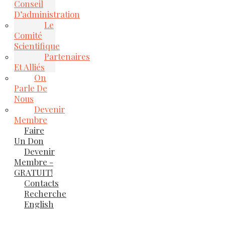
Conseil
D’administration
Le
Comité
Scientifique
Partenaires
Et Alliés
On
Parle De
Nous
Devenir
Membre
Faire
Un Don
Devenir
Membre -
GRATUIT!
Contacts
Recherche
English