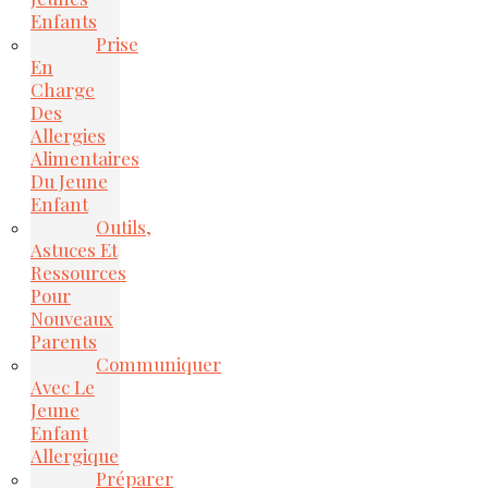
Enfants
Prise
En
Charge
Des
Allergies
Alimentaires
Du Jeune
Enfant
Outils,
Astuces Et
Ressources
Pour
Nouveaux
Parents
Communiquer
Avec Le
Jeune
Enfant
Allergique
Préparer