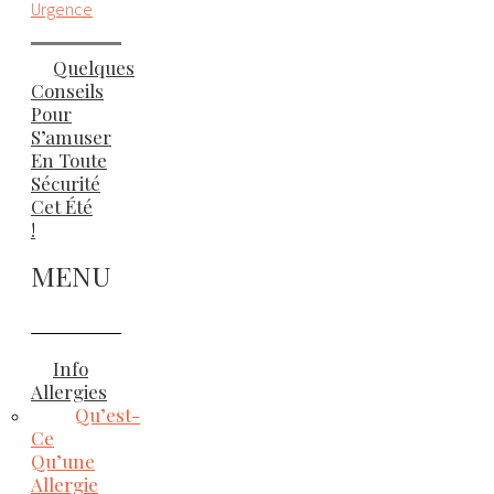
Urgence
Quelques
Conseils
Pour
S’amuser
En Toute
Sécurité
Cet Été
!
MENU
Info
Allergies
Qu’est-
Ce
Qu’une
Allergie