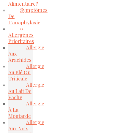
Alimentaire?
Symptômes
De
L’anaphylaxie
9
Allergènes
Prioritaires
Allergie
Aux
Arachides
Allergie
Au Blé Ou
Triticale
Allergie
Au Lait De
Vache
Allergie
À La
Moutarde
Allergie
Aux Noix