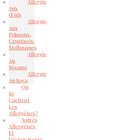
Allergie
Aux
Œufs
Allergie
Aux
Poissons,
Crustacés,
Mollusques
Allergie
Au
Sésame
Allergie
Au Soya
Où
Se
Cachent
Les
Allergènes?
Autres
Allergènes
Et
Déclencheurs