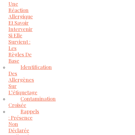
Une
Réaction
Allergique
Et Savoir
Intervenir
Si Elle
Survient :
Les
Règles De
Base
Identification
Des
Allergènes
Sur
L’étiquetage
Contamination
Croisée
Rappels
: Présence
Non
Déclarée