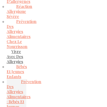
D’allergènes
Réaction
Allergique
Sévère
Prévention
Des
Allergies
Alimentaires
Chez Le
Nourrisson
Vivre
Avec Des
Allergies
Bébés
Et Jeunes
Enfants
Prévention
Des
Allergies
Alimentaires
: Bébés Et
Jeunes