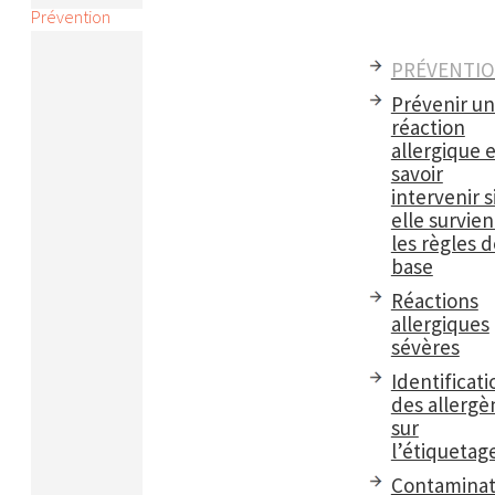
Prévention
PRÉVENTI
Prévenir u
réaction
allergique e
savoir
intervenir s
elle survient
les règles d
base
Réactions
allergiques
sévères
Identificati
des allergè
sur
l’étiquetag
Contaminat