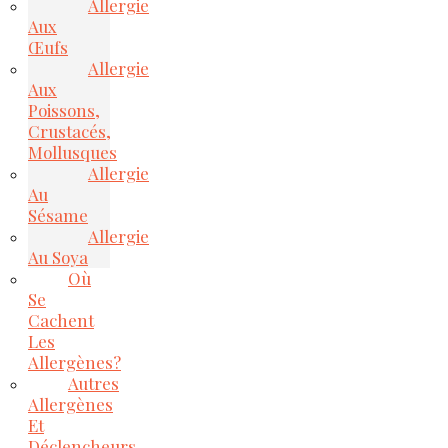
Allergie
Aux
Œufs
Allergie
Aux
Poissons,
Crustacés,
Mollusques
Allergie
Au
Sésame
Allergie
Au Soya
Où
Se
Cachent
Les
Allergènes?
Autres
Allergènes
Et
Déclencheurs