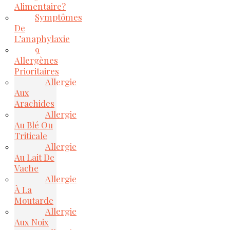
Alimentaire?
Symptômes
De
L’anaphylaxie
9
Allergènes
Prioritaires
Allergie
Aux
Arachides
Allergie
Au Blé Ou
Triticale
Allergie
Au Lait De
Vache
Allergie
À La
Moutarde
Allergie
Aux Noix