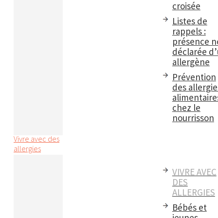
croisée
Listes de
rappels :
présence n
déclarée d
allergène
Prévention
des allergie
alimentaire
chez le
nourrisson
Vivre avec des
allergies
VIVRE AVEC
DES
ALLERGIES
Bébés et
jeunes