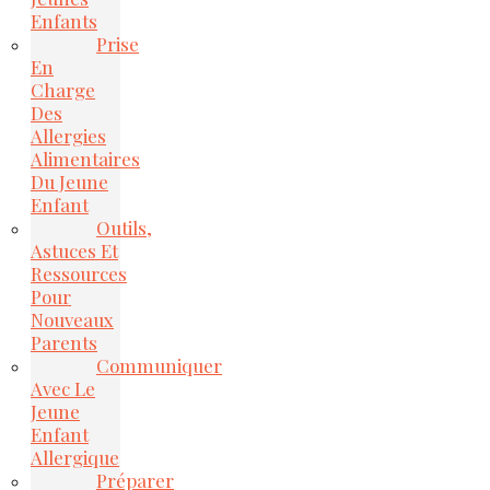
Enfants
Prise
En
Charge
Des
Allergies
Alimentaires
Du Jeune
Enfant
Outils,
Astuces Et
Ressources
Pour
Nouveaux
Parents
Communiquer
Avec Le
Jeune
Enfant
Allergique
Préparer