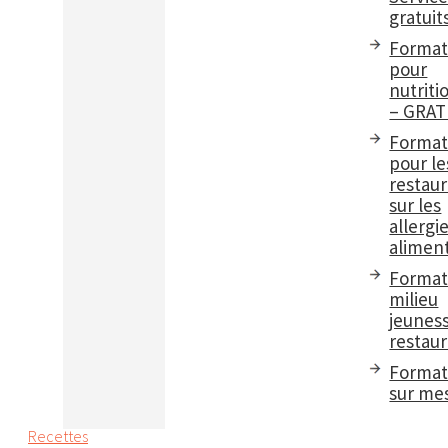
gratuit
Format
pour
nutriti
– GRAT
Format
pour le
restau
sur les
allergi
aliment
Format
milieu
jeuness
restaur
Format
sur me
Recettes