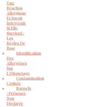
Une
Réaction
Allergique
Et Savoir
Intervenir
Si Elle
Survient :
Les
Règles De
Base
Identification
Des
Allergènes
Sur
L’étiquetage
Contamination
Croisée
Rappels
: Présence
Non
Déclarée