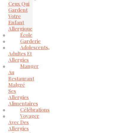
Ceux Qui
Gardent
Votre
Enfant
Allergique
École
Garderie
Adolescents,
Adultes Et
Allergies
Manger
Au
Restaurant
Malgré
Ses
Allergies
Alimentaires
Célébrations
Voyager
Avec Des
Allergies