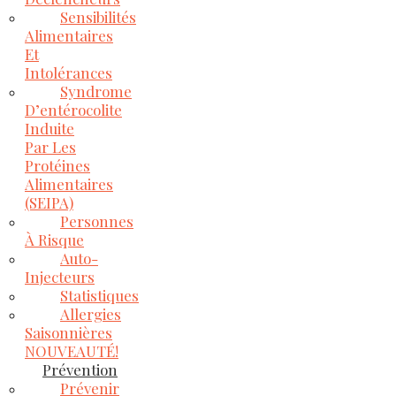
Sensibilités
Alimentaires
Et
Intolérances
Syndrome
D’entérocolite
Induite
Par Les
Protéines
Alimentaires
(SEIPA)
Personnes
À Risque
Auto-
Injecteurs
Statistiques
Allergies
Saisonnières
NOUVEAUTÉ!
Prévention
Prévenir