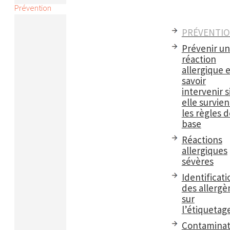
Prévention
PRÉVENTI
Prévenir u
réaction
allergique e
savoir
intervenir s
elle survient
les règles d
base
Réactions
allergiques
sévères
Identificati
des allergè
sur
l’étiquetag
Contaminat