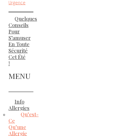
Urgence
Quelques
Conseils
Pour
S’amuser
En Toute
Sécurité
Cet Été
!
MENU
Info
Allergies
Qu’est-
Ce
Qu’une
Allergie