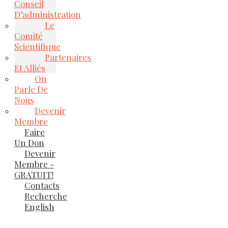
Conseil
D’administration
Le
Comité
Scientifique
Partenaires
Et Alliés
On
Parle De
Nous
Devenir
Membre
Faire
Un Don
Devenir
Membre -
GRATUIT!
Contacts
Recherche
English