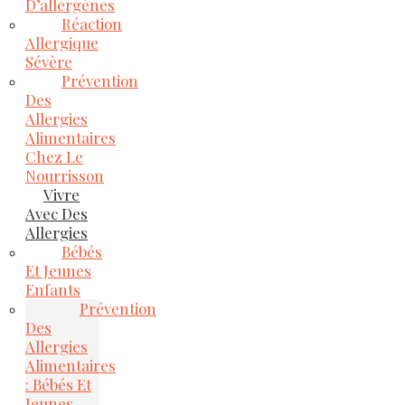
D’allergènes
Réaction
Allergique
Sévère
Prévention
Des
Allergies
Alimentaires
Chez Le
Nourrisson
Vivre
Avec Des
Allergies
Bébés
Et Jeunes
Enfants
Prévention
Des
Allergies
Alimentaires
: Bébés Et
Jeunes