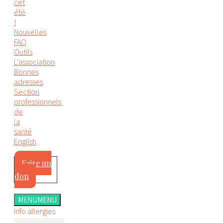
cet
été
!
Nouvelles
FAQ
Outils
L'association
Bonnes
adresses
Section
professionnels
de
la
santé
English
Faire un
don
MENU
MENU
Info allergies