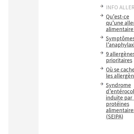
INFO ALLE
Qu’est-ce
qu’une alle
alimentaire
Symptômes
l’anaphylax
9 allergène
prioritaires
Où se cach
les allergè
Syndrome
d’entérocol
induite par 
protéines
alimentaire
(SEIPA)