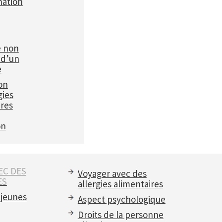
ation
e non
 d’un
e
on
gies
ires
on
EC DES
Voyager avec des
ES
allergies alimentaires
 jeunes
Aspect psychologique
Droits de la personne