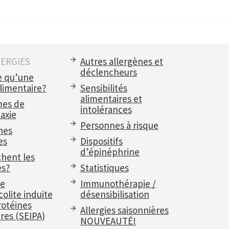
LERGIES
Autres allergènes et
déclencheurs
e qu’une
alimentaire?
Sensibilités
alimentaires et
es de
intolérances
axie
Personnes à risque
nes
es
Dispositifs
d’épinéphrine
chent les
es?
Statistiques
e
Immunothérapie /
olite induite
désensibilisation
rotéines
Allergies saisonnières
res (SEIPA)
NOUVEAUTÉ!