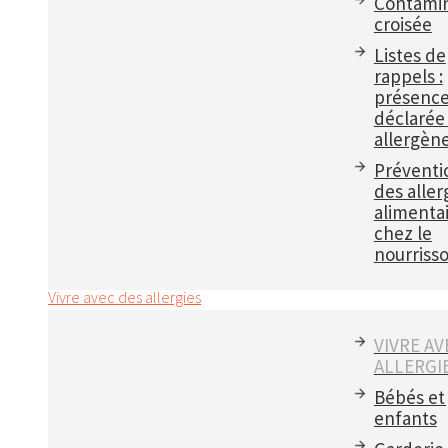
Contamin
croisée
Listes de
rappels :
présenc
déclarée
allergèn
Préventi
des aller
alimenta
chez le
nourriss
Vivre avec des allergies
VIVRE AV
ALLERGI
Bébés et
enfants