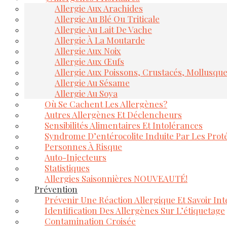
Allergie Aux Arachides
Allergie Au Blé Ou Triticale
Allergie Au Lait De Vache
Allergie À La Moutarde
Allergie Aux Noix
Allergie Aux Œufs
Allergie Aux Poissons, Crustacés, Mollusqu
Allergie Au Sésame
Allergie Au Soya
Où Se Cachent Les Allergènes?
Autres Allergènes Et Déclencheurs
Sensibilités Alimentaires Et Intolérances
Syndrome D’entérocolite Induite Par Les Proté
Personnes À Risque
Auto-Injecteurs
Statistiques
Allergies Saisonnières NOUVEAUTÉ!
Prévention
Prévenir Une Réaction Allergique Et Savoir Inte
Identification Des Allergènes Sur L’étiquetage
Contamination Croisée