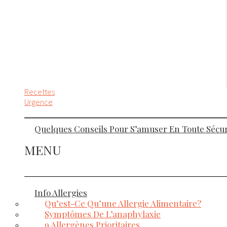
Recettes
Urgence
Quelques Conseils Pour S’amuser En Toute Sécuri
MENU
Info Allergies
Qu’est-Ce Qu’une Allergie Alimentaire?
Symptômes De L’anaphylaxie
9 Allergènes Prioritaires