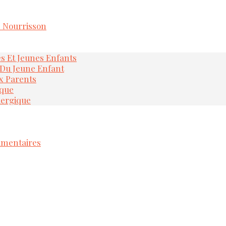
e Nourrisson
és Et Jeunes Enfants
 Du Jeune Enfant
x Parents
ique
lergique
imentaires