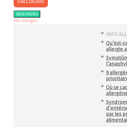
Faire un don
MENU
MENU
Info allergies
INFO AL
Qu’est-c
allergie 
Symptôm
l’anaphyl
9 allergè
prioritair
Où se ca
allergèn
Syndrom
d’entéroc
par les p
alimentai