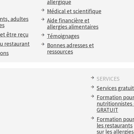
allergique
Médical et scientifique
nts, adultes
Aide financière et
es
allergies alimentaires
et être reçu
Témoignages
u restaurant
Bonnes adresses et
ressources
ions
SERVICES
Services gratui
Formation pou
nutritionnistes
GRATUIT
Formation pou
les restaurants
sur les allergies