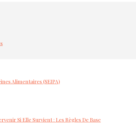
es
ines Alimentaires (SEIPA)
rvenir Si Elle Survient : Les Règles De Base