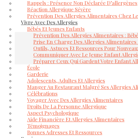
Rappels : Présence Non Déclarée D’allergènes
Réaction Allergique Sévère
Prévention Des Allergies Alimentaires Chez L
Vivre Avec Des Allergies
Bébés Et Jeunes Enfants
Prévention Des Allergies Alimentaires : Béb
Prise En Charge Des Allergies Alimentaires
Outils, Astuces Et Ressources Pour Nouveau
Communiquer Avec Le Jeune Enfant Allerg
Préparer Ceux Qui Gardent Votre Enfant Al
École
Garderie
Adolescents, Adultes Et Allergies
Manger Au Restaurant Malgré Ses Allergies Al
Célébrations
Voyager Avec Des Allergies Alimentaires
Droits De La Personne Allergique
Aspect Psychologique
Aide Financière Et Allergies Alimentaires
Témoignages
Bonnes Adresses Et Ressources