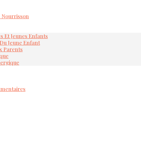
e Nourrisson
és Et Jeunes Enfants
 Du Jeune Enfant
x Parents
ique
lergique
imentaires