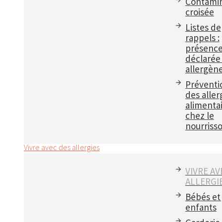
Contamin
croisée
Listes de
rappels :
présenc
déclarée
allergèn
Préventi
des aller
alimenta
chez le
nourriss
Vivre avec des allergies
VIVRE AV
ALLERGI
Bébés et
enfants