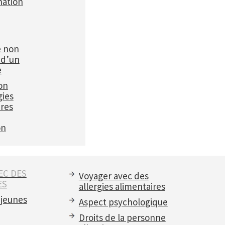
ation
e non
 d’un
e
on
gies
ires
on
EC DES
Voyager avec des
ES
allergies alimentaires
 jeunes
Aspect psychologique
Droits de la personne