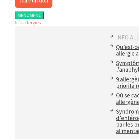
Faire un don
MENU
MENU
Info allergies
INFO AL
Qu’est-c
allergie 
Symptôm
l’anaphyl
9 allergè
prioritair
Où se ca
allergèn
Syndrom
d’entéroc
par les p
alimentai