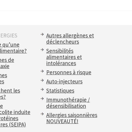
LERGIES
Autres allergènes et
déclencheurs
e qu’une
alimentaire?
Sensibilités
alimentaires et
es de
intolérances
axie
Personnes à risque
nes
es
Auto-injecteurs
chent les
Statistiques
es?
Immunothérapie /
e
désensibilisation
olite induite
Allergies saisonnières
rotéines
NOUVEAUTÉ!
res (SEIPA)