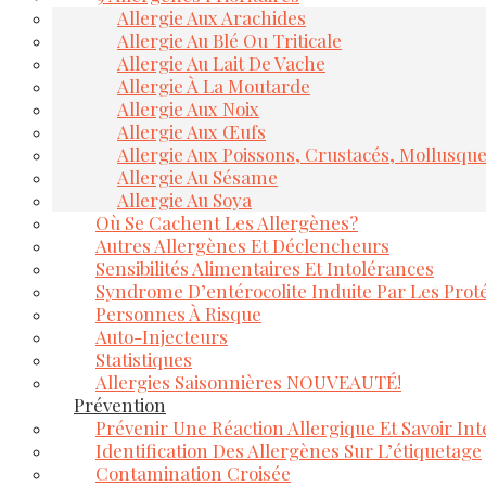
Allergie Aux Arachides
Allergie Au Blé Ou Triticale
Allergie Au Lait De Vache
Allergie À La Moutarde
Allergie Aux Noix
Allergie Aux Œufs
Allergie Aux Poissons, Crustacés, Mollusqu
Allergie Au Sésame
Allergie Au Soya
Où Se Cachent Les Allergènes?
Autres Allergènes Et Déclencheurs
Sensibilités Alimentaires Et Intolérances
Syndrome D’entérocolite Induite Par Les Proté
Personnes À Risque
Auto-Injecteurs
Statistiques
Allergies Saisonnières NOUVEAUTÉ!
Prévention
Prévenir Une Réaction Allergique Et Savoir Inte
Identification Des Allergènes Sur L’étiquetage
Contamination Croisée