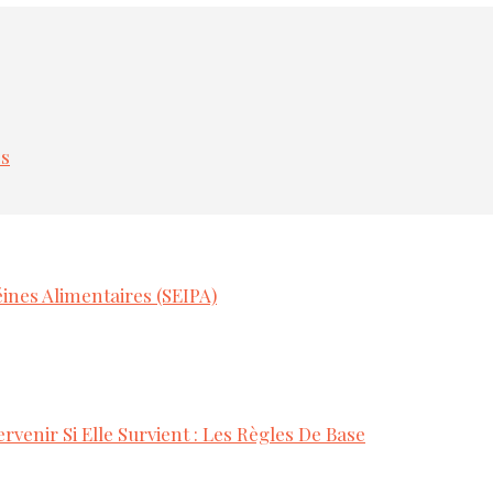
es
ines Alimentaires (SEIPA)
rvenir Si Elle Survient : Les Règles De Base