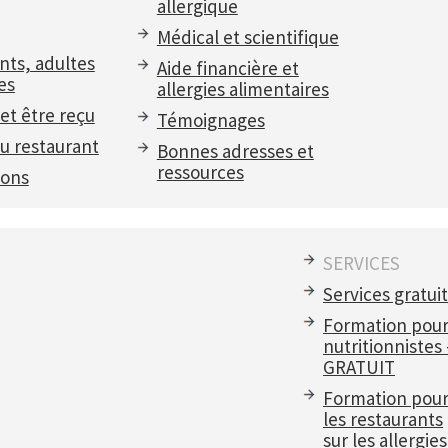
allergique
Médical et scientifique
nts, adultes
Aide financière et
es
allergies alimentaires
et être reçu
Témoignages
u restaurant
Bonnes adresses et
ressources
ions
SERVICES
Services gratui
Formation pou
nutritionnistes
GRATUIT
Formation pou
les restaurants
sur les allergies