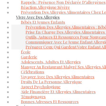
Rappels : Présence Non Déclarée D’allergènes
Réaction Allergique Sévère
Prévention Des Allergies Alimentaires Chez L
Vivre Avec Des Allergies
Bébés Et Jeunes Enfants
Prévention Des Allergies Alimentaires : Béb
Prise En Charge Des Allergies Alimentaires
Outils, Astuces Et Ressources Pour Nouveau
Communiquer Avec Le Jeune Enfant Allerg
Préparer Ceux Qui Gardent Votre Enfant Al
École
Garderie
Adolescents, Adultes Et Allergies
Manger Au Restaurant Malgré Ses Allergies Al
Célébrations
Voyager Avec Des Allergies Alimentaires
Droits De La Personne Allergique
Aspect Psychologique
Aide Financière Et Allergies Alimentaires
Témoignages
Bonnes Adresses Et Ressources