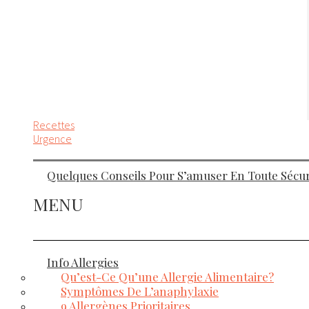
Recettes
Urgence
Quelques Conseils Pour S’amuser En Toute Sécuri
MENU
Info Allergies
Qu’est-Ce Qu’une Allergie Alimentaire?
Symptômes De L’anaphylaxie
9 Allergènes Prioritaires