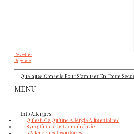
Recettes
Urgence
Quelques Conseils Pour S’amuser En Toute Sécuri
MENU
Info Allergies
Qu’est-Ce Qu’une Allergie Alimentaire?
Symptômes De L’anaphylaxie
9 Allergènes Prioritaires