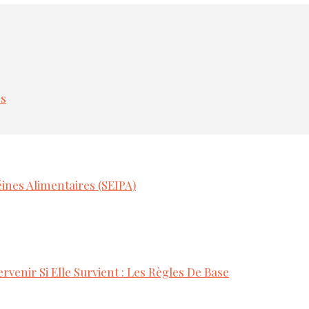
es
ines Alimentaires (SEIPA)
rvenir Si Elle Survient : Les Règles De Base