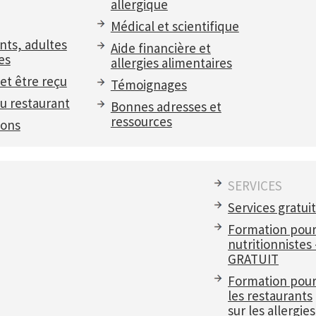
allergique
Médical et scientifique
nts, adultes
Aide financière et
es
allergies alimentaires
et être reçu
Témoignages
u restaurant
Bonnes adresses et
ressources
ions
SERVICES
Services gratui
Formation pou
nutritionnistes
GRATUIT
Formation pou
les restaurants
sur les allergies