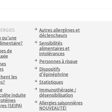
LERGIES
Autres allergènes et
déclencheurs
e qu’une
alimentaire?
Sensibilités
alimentaires et
es de
intolérances
axie
Personnes à risque
nes
es
Dispositifs
d’épinéphrine
chent les
es?
Statistiques
e
Immunothérapie /
olite induite
désensibilisation
rotéines
Allergies saisonnières
res (SEIPA)
NOUVEAUTÉ!