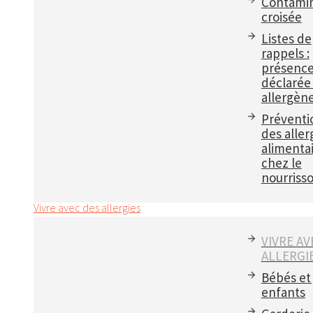
Contamin
croisée
Listes de
rappels :
présenc
déclarée
allergèn
Préventi
des aller
alimenta
chez le
nourriss
Vivre avec des allergies
VIVRE AV
ALLERGI
Bébés et
enfants