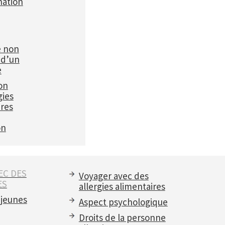
ation
e non
 d’un
e
on
gies
ires
on
EC DES
Voyager avec des
ES
allergies alimentaires
 jeunes
Aspect psychologique
Droits de la personne