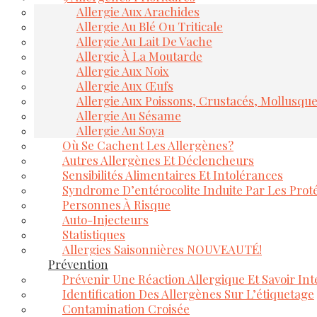
Allergie Aux Arachides
Allergie Au Blé Ou Triticale
Allergie Au Lait De Vache
Allergie À La Moutarde
Allergie Aux Noix
Allergie Aux Œufs
Allergie Aux Poissons, Crustacés, Mollusqu
Allergie Au Sésame
Allergie Au Soya
Où Se Cachent Les Allergènes?
Autres Allergènes Et Déclencheurs
Sensibilités Alimentaires Et Intolérances
Syndrome D’entérocolite Induite Par Les Proté
Personnes À Risque
Auto-Injecteurs
Statistiques
Allergies Saisonnières NOUVEAUTÉ!
Prévention
Prévenir Une Réaction Allergique Et Savoir Inte
Identification Des Allergènes Sur L’étiquetage
Contamination Croisée