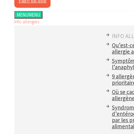
Faire un don
MENU
MENU
Info allergies
INFO AL
Qu’est-c
allergie 
Symptôm
l’anaphyl
9 allergè
prioritair
Où se ca
allergèn
Syndrom
d’entéroc
par les p
alimentai