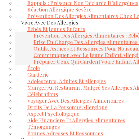
Rappels : Présence Non Déclarée D’allergènes
Réaction Allergique Sévère
Prévention Des Allergies Alimentaires Chez L
Vivre Avec Des Allergies
Bébés Et Jeunes Enfants
Prévention Des Allergies Alimentaires : Béb
Prise En Charge Des Allergies Alimentaires
Outils, Astuces Et Ressources Pour Nouveau
Communiquer Avec Le Jeune Enfant Allerg
Préparer Ceux Qui Gardent Votre Enfant Al
École
Garderie
Adolescents, Adultes Et Allergies
Manger Au Restaurant Malgré Ses Allergies Al
Célébrations
Voyager Avec Des Allergies Alimentaires
Droits De La Personne Allergique
Aspect Psychologique
Aide Financière Et Allergies Alimentaires
Témoignages
Bonnes Adresses Et Ressources