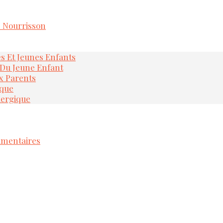
e Nourrisson
és Et Jeunes Enfants
 Du Jeune Enfant
x Parents
ique
lergique
imentaires