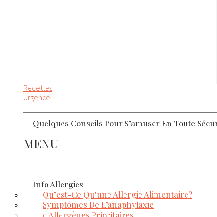
Recettes
Urgence
Quelques Conseils Pour S’amuser En Toute Sécuri
MENU
Info Allergies
Qu’est-Ce Qu’une Allergie Alimentaire?
Symptômes De L’anaphylaxie
9 Allergènes Prioritaires