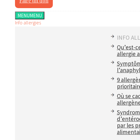
Faire un don
MENU
MENU
Info allergies
INFO AL
Qu’est-c
allergie 
Symptôm
l’anaphyl
9 allergè
prioritair
Où se ca
allergèn
Syndrom
d’entéroc
par les p
alimentai