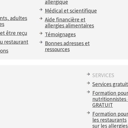
allergique
Médical et scientifique
nts, adultes
Aide financière et
es
allergies alimentaires
et être reçu
Témoignages
u restaurant
Bonnes adresses et
ressources
ions
SERVICES
Services gratui
Formation pou
nutritionnistes
GRATUIT
Formation pou
les restaurants
sur les allergies