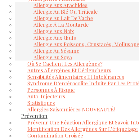
Allergie Aux Arachides
Allergie Au Blé Ou Triticale
Allergie Au Lait De Vache
Allergie À La Moutarde
Allergie Aux Noix
Allergie Aux Œufs
Allergie Aux Poissons, Crustacés, Mollusqu
Allergie Au Sésame
Allergie Au Soya
Où Se Cachent Les Allergènes?
Autres Allergènes Et Déclencheurs
Sensibilités Alimentaires Et Intolérances
Syndrome D’entérocolite Induite Par Les Proté
Personnes À Risque
Auto-Injecteurs
Statistiques
Allergies Saisonnières NOUVEAUTÉ!
Prévention
Prévenir Une Réaction Allergique Et Savoir Inte
Identification Des Allergènes Sur L’étiquetage
Contamination Croisée