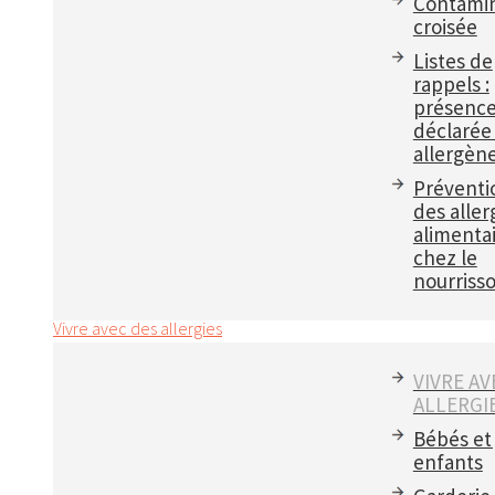
Contamin
croisée
Listes de
rappels :
présenc
déclarée
allergèn
Préventi
des aller
alimenta
chez le
nourriss
Vivre avec des allergies
VIVRE AV
ALLERGI
Bébés et
enfants