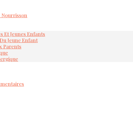
e Nourrisson
és Et Jeunes Enfants
 Du Jeune Enfant
x Parents
ique
lergique
imentaires