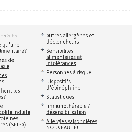
LERGIES
Autres allergènes et
déclencheurs
e qu’une
alimentaire?
Sensibilités
alimentaires et
es de
intolérances
axie
Personnes à risque
nes
es
Dispositifs
d’épinéphrine
chent les
es?
Statistiques
e
Immunothérapie /
olite induite
désensibilisation
rotéines
Allergies saisonnières
res (SEIPA)
NOUVEAUTÉ!