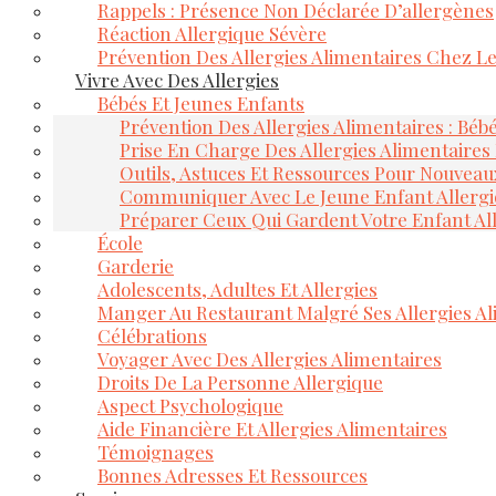
Rappels : Présence Non Déclarée D’allergènes
Réaction Allergique Sévère
Prévention Des Allergies Alimentaires Chez L
Vivre Avec Des Allergies
Bébés Et Jeunes Enfants
Prévention Des Allergies Alimentaires : Béb
Prise En Charge Des Allergies Alimentaires
Outils, Astuces Et Ressources Pour Nouveau
Communiquer Avec Le Jeune Enfant Allerg
Préparer Ceux Qui Gardent Votre Enfant Al
École
Garderie
Adolescents, Adultes Et Allergies
Manger Au Restaurant Malgré Ses Allergies Al
Célébrations
Voyager Avec Des Allergies Alimentaires
Droits De La Personne Allergique
Aspect Psychologique
Aide Financière Et Allergies Alimentaires
Témoignages
Bonnes Adresses Et Ressources