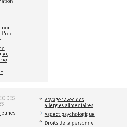
ation
e non
 d’un
e
on
gies
ires
on
EC DES
Voyager avec des
ES
allergies alimentaires
 jeunes
Aspect psychologique
Droits de la personne