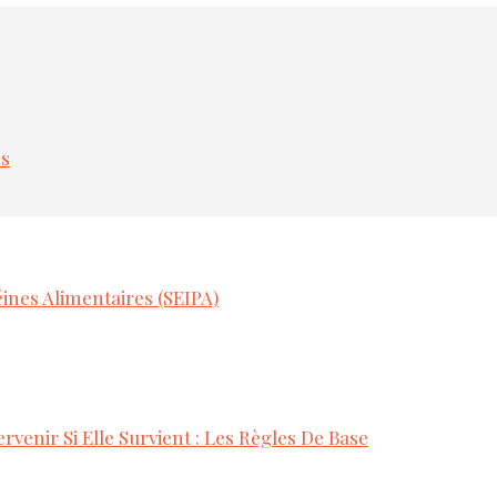
es
ines Alimentaires (SEIPA)
rvenir Si Elle Survient : Les Règles De Base