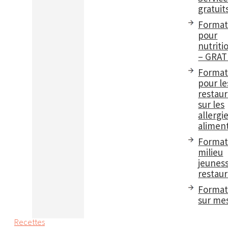
gratuit
Format
pour
nutriti
– GRAT
Format
pour le
restau
sur les
allergi
aliment
Format
milieu
jeuness
restaur
Format
sur me
Recettes