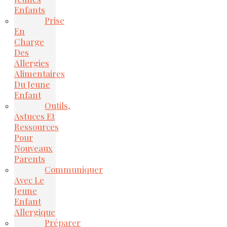
Enfants
Prise
En
Charge
Des
Allergies
Alimentaires
Du Jeune
Enfant
Outils,
Astuces Et
Ressources
Pour
Nouveaux
Parents
Communiquer
Avec Le
Jeune
Enfant
Allergique
Préparer