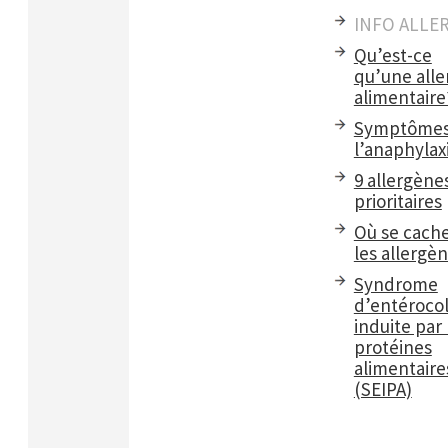
INFO ALLE
Qu’est-ce
qu’une alle
alimentaire
Symptômes
l’anaphylax
9 allergène
prioritaires
Où se cach
les allergè
Syndrome
d’entérocol
induite par 
protéines
alimentaire
(SEIPA)