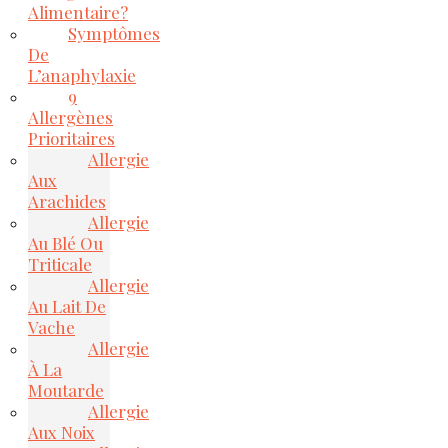
Alimentaire?
Symptômes
De
L’anaphylaxie
9
Allergènes
Prioritaires
Allergie
Aux
Arachides
Allergie
Au Blé Ou
Triticale
Allergie
Au Lait De
Vache
Allergie
À La
Moutarde
Allergie
Aux Noix