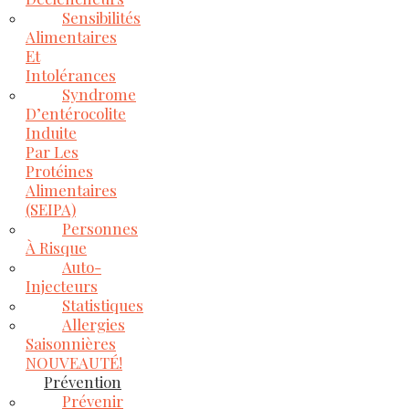
Sensibilités
Alimentaires
Et
Intolérances
Syndrome
D’entérocolite
Induite
Par Les
Protéines
Alimentaires
(SEIPA)
Personnes
À Risque
Auto-
Injecteurs
Statistiques
Allergies
Saisonnières
NOUVEAUTÉ!
Prévention
Prévenir