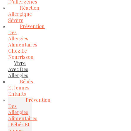
D’allergènes
Réaction
Allergique
Sévère
Prévention
Des
Allergies
Alimentaires
Chez Le
Nourrisson
Vivre
Avec Des
Allergies
Bébés
Et Jeunes
Enfants
Prévention
Des
Allergies
Alimentaires
: Bébés Et
Jeunes