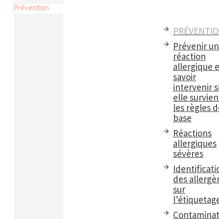
Prévention
PRÉVENTI
Prévenir u
réaction
allergique e
savoir
intervenir s
elle survient
les règles d
base
Réactions
allergiques
sévères
Identificati
des allergè
sur
l’étiquetag
Contaminat