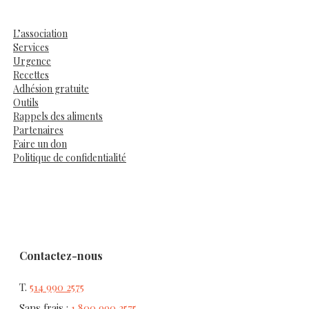
L’association
Services
Urgence
Recettes
Adhésion gratuite
Outils
Rappels des aliments
Partenaires
Faire un don
Politique de confidentialité
Contactez-nous
T.
514 990 2575
Sans frais :
1 800 990 2575