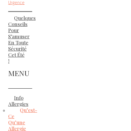
Urgence
Quelques
Conseils
Pour
S’amuser
En Toute
Sécurité
Cet Été
!
MENU
Info
Allergies
Qu’est-
Ce
Qu’une
Allergie