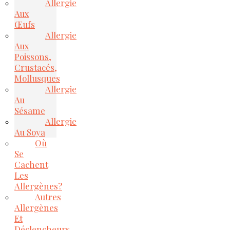
Allergie
Aux
Œufs
Allergie
Aux
Poissons,
Crustacés,
Mollusques
Allergie
Au
Sésame
Allergie
Au Soya
Où
Se
Cachent
Les
Allergènes?
Autres
Allergènes
Et
Déclencheurs