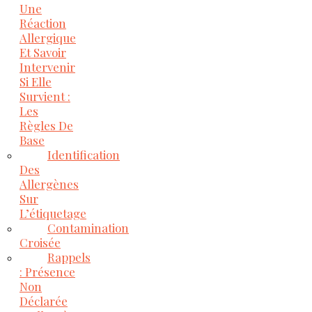
Une
Réaction
Allergique
Et Savoir
Intervenir
Si Elle
Survient :
Les
Règles De
Base
Identification
Des
Allergènes
Sur
L’étiquetage
Contamination
Croisée
Rappels
: Présence
Non
Déclarée