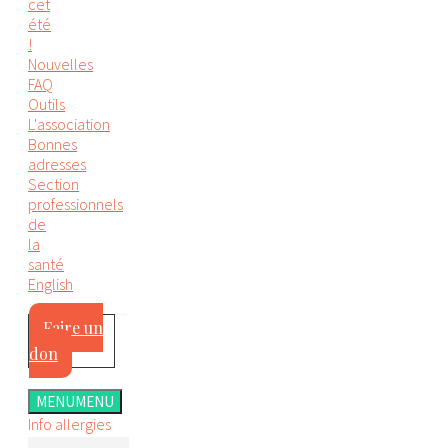
cet
été
!
Nouvelles
FAQ
Outils
L'association
Bonnes
adresses
Section
professionnels
de
la
santé
English
Faire un
don
MENU
MENU
Info allergies