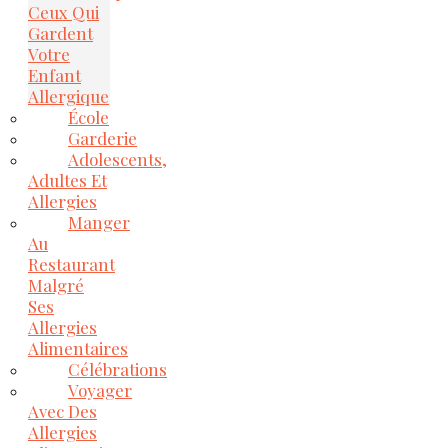
Ceux Qui
Gardent
Votre
Enfant
Allergique
École
Garderie
Adolescents,
Adultes Et
Allergies
Manger
Au
Restaurant
Malgré
Ses
Allergies
Alimentaires
Célébrations
Voyager
Avec Des
Allergies