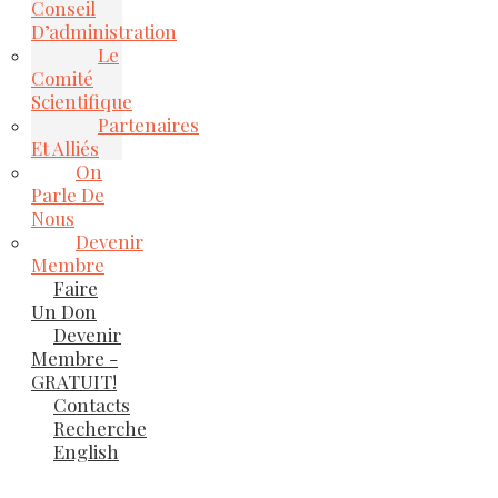
Conseil
D’administration
Le
Comité
Scientifique
Partenaires
Et Alliés
On
Parle De
Nous
Devenir
Membre
Faire
Un Don
Devenir
Membre -
GRATUIT!
Contacts
Recherche
English