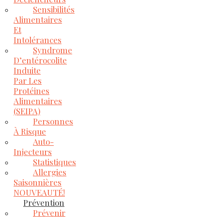
Sensibilités
Alimentaires
Et
Intolérances
Syndrome
D’entérocolite
Induite
Par Les
Protéines
Alimentaires
(SEIPA)
Personnes
À Risque
Auto-
Injecteurs
Statistiques
Allergies
Saisonnières
NOUVEAUTÉ!
Prévention
Prévenir