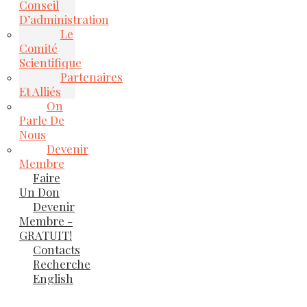
Conseil
D’administration
Le
Comité
Scientifique
Partenaires
Et Alliés
On
Parle De
Nous
Devenir
Membre
Faire
Un Don
Devenir
Membre -
GRATUIT!
Contacts
Recherche
English