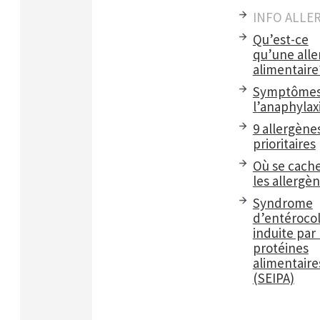
INFO ALLE
Qu’est-ce
qu’une alle
alimentaire
Symptômes
l’anaphylax
9 allergène
prioritaires
Où se cach
les allergè
Syndrome
d’entérocol
induite par 
protéines
alimentaire
(SEIPA)