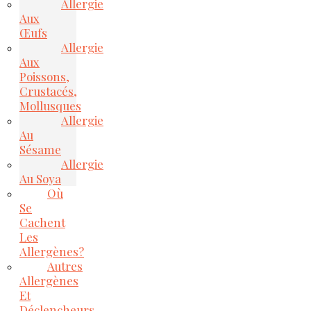
Allergie
Aux
Œufs
Allergie
Aux
Poissons,
Crustacés,
Mollusques
Allergie
Au
Sésame
Allergie
Au Soya
Où
Se
Cachent
Les
Allergènes?
Autres
Allergènes
Et
Déclencheurs