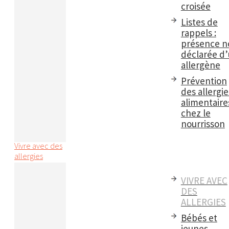
croisée
Listes de
rappels :
présence n
déclarée d
allergène
Prévention
des allergie
alimentaire
chez le
nourrisson
Vivre avec des
allergies
VIVRE AVEC
DES
ALLERGIES
Bébés et
jeunes