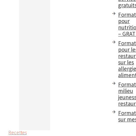
gratuit
Format
pour
nutriti
– GRAT
Format
pour le
restau
sur les
allergi
aliment
Format
milieu
jeuness
restaur
Format
sur me
Recettes