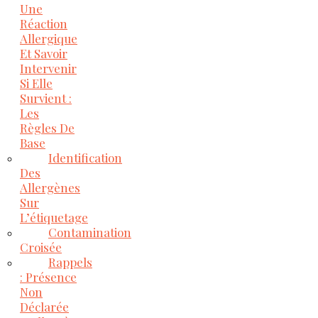
Une
Réaction
Allergique
Et Savoir
Intervenir
Si Elle
Survient :
Les
Règles De
Base
Identification
Des
Allergènes
Sur
L’étiquetage
Contamination
Croisée
Rappels
: Présence
Non
Déclarée