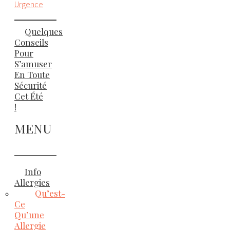
Urgence
Quelques
Conseils
Pour
S’amuser
En Toute
Sécurité
Cet Été
!
MENU
Info
Allergies
Qu’est-
Ce
Qu’une
Allergie