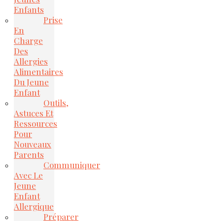
Enfants
Prise
En
Charge
Des
Allergies
Alimentaires
Du Jeune
Enfant
Outils,
Astuces Et
Ressources
Pour
Nouveaux
Parents
Communiquer
Avec Le
Jeune
Enfant
Allergique
Préparer