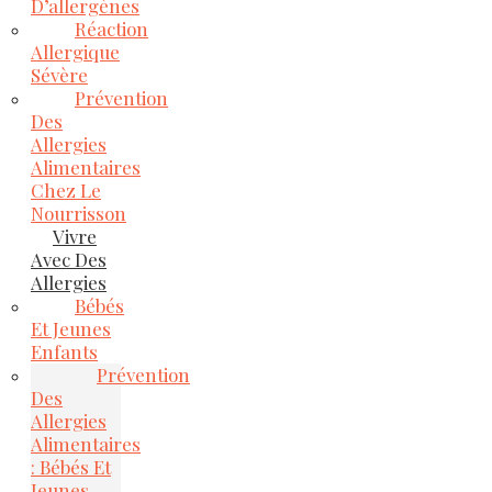
D’allergènes
Réaction
Allergique
Sévère
Prévention
Des
Allergies
Alimentaires
Chez Le
Nourrisson
Vivre
Avec Des
Allergies
Bébés
Et Jeunes
Enfants
Prévention
Des
Allergies
Alimentaires
: Bébés Et
Jeunes