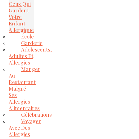
Ceux Qui
Gardent
Votre
Enfant
Allergique
École
Garderie
Adolescents,
Adultes Et
Allergies
Manger
Au
Restaurant
Malgré
Ses
Allergies
Alimentaires
Célébrations
Voyager
Avec Des
Allergies