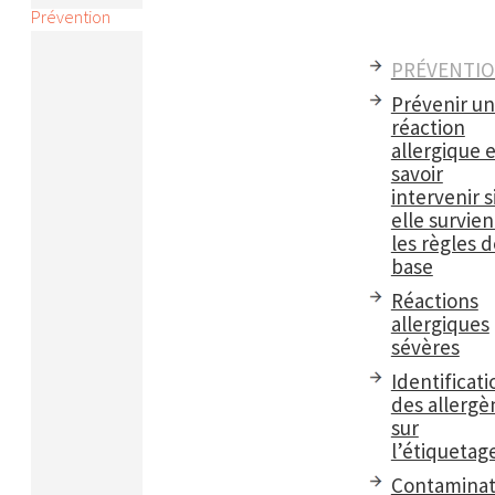
Prévention
PRÉVENTI
Prévenir u
réaction
allergique e
savoir
intervenir s
elle survient
les règles d
base
Réactions
allergiques
sévères
Identificati
des allergè
sur
l’étiquetag
Contaminat