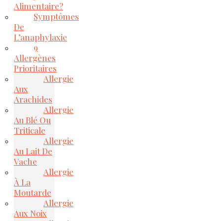
Alimentaire?
Symptômes
De
L’anaphylaxie
9
Allergènes
Prioritaires
Allergie
Aux
Arachides
Allergie
Au Blé Ou
Triticale
Allergie
Au Lait De
Vache
Allergie
À La
Moutarde
Allergie
Aux Noix