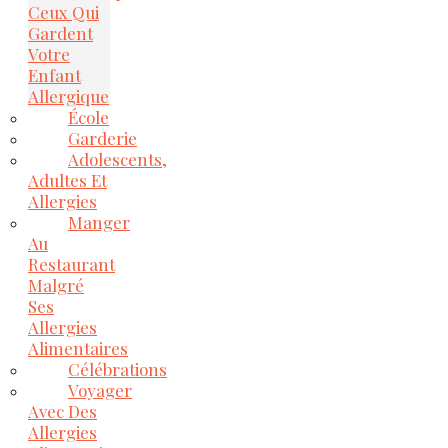
Ceux Qui
Gardent
Votre
Enfant
Allergique
École
Garderie
Adolescents,
Adultes Et
Allergies
Manger
Au
Restaurant
Malgré
Ses
Allergies
Alimentaires
Célébrations
Voyager
Avec Des
Allergies