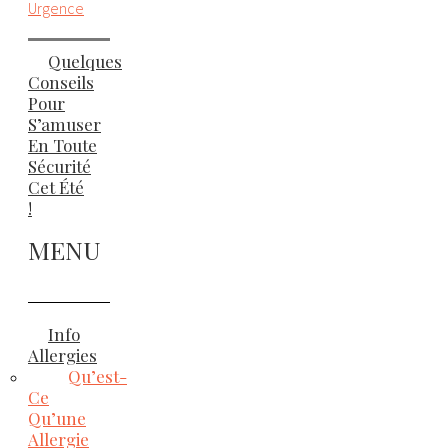
Urgence
Quelques
Conseils
Pour
S’amuser
En Toute
Sécurité
Cet Été
!
MENU
Info
Allergies
Qu’est-
Ce
Qu’une
Allergie