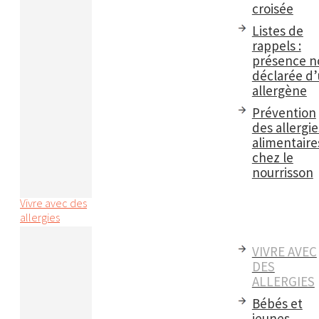
croisée
Listes de
rappels :
présence n
déclarée d
allergène
Prévention
des allergie
alimentaire
chez le
nourrisson
Vivre avec des
allergies
VIVRE AVEC
DES
ALLERGIES
Bébés et
jeunes