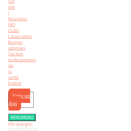
cet
été
!
Nouvelles
FAQ
Outils
L'association
Bonnes
adresses
Section
professionnels
de
la
santé
English
Faire un
don
MENU
MENU
Info allergies