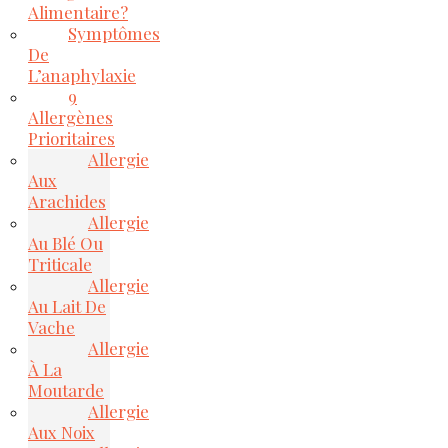
Alimentaire?
Symptômes
De
L’anaphylaxie
9
Allergènes
Prioritaires
Allergie
Aux
Arachides
Allergie
Au Blé Ou
Triticale
Allergie
Au Lait De
Vache
Allergie
À La
Moutarde
Allergie
Aux Noix