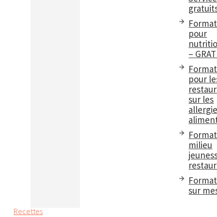
gratuit
Format
pour
nutriti
– GRAT
Format
pour le
restau
sur les
allergi
aliment
Format
milieu
jeuness
restaur
Format
sur me
Recettes