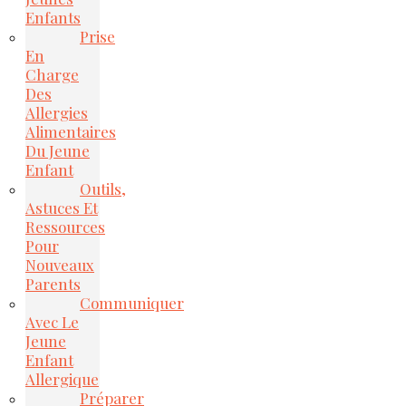
Enfants
Prise
En
Charge
Des
Allergies
Alimentaires
Du Jeune
Enfant
Outils,
Astuces Et
Ressources
Pour
Nouveaux
Parents
Communiquer
Avec Le
Jeune
Enfant
Allergique
Préparer