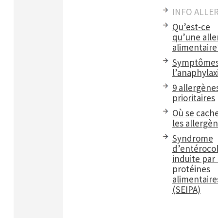
INFO ALLE
Qu’est-ce
qu’une alle
alimentaire
Symptômes
l’anaphylax
9 allergène
prioritaires
Où se cach
les allergè
Syndrome
d’entérocol
induite par 
protéines
alimentaire
(SEIPA)