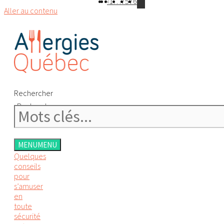
‹
1
…
75
76
77
Aller au contenu
Rechercher
Rechercher
MENU
MENU
Quelques
conseils
pour
s’amuser
en
toute
sécurité