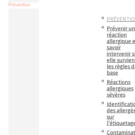
Prévention
PRÉVENTI
Prévenir u
réaction
allergique e
savoir
intervenir s
elle survient
les règles d
base
Réactions
allergiques
sévères
Identificati
des allergè
sur
l’étiquetag
Contaminat