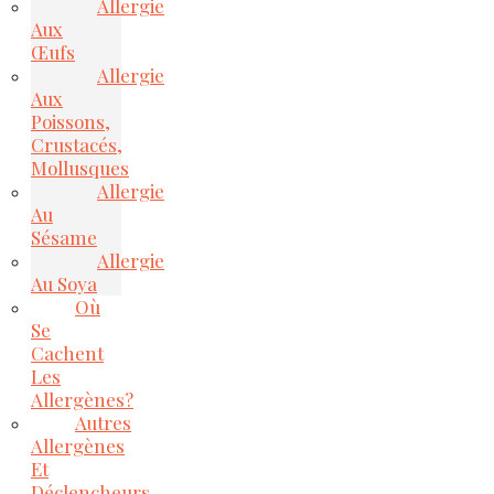
Allergie
Aux
Œufs
Allergie
Aux
Poissons,
Crustacés,
Mollusques
Allergie
Au
Sésame
Allergie
Au Soya
Où
Se
Cachent
Les
Allergènes?
Autres
Allergènes
Et
Déclencheurs