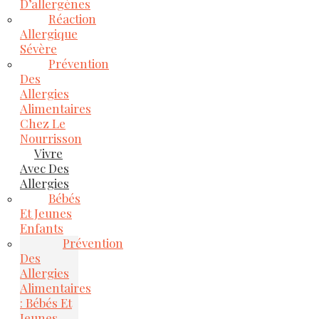
D’allergènes
Réaction
Allergique
Sévère
Prévention
Des
Allergies
Alimentaires
Chez Le
Nourrisson
Vivre
Avec Des
Allergies
Bébés
Et Jeunes
Enfants
Prévention
Des
Allergies
Alimentaires
: Bébés Et
Jeunes