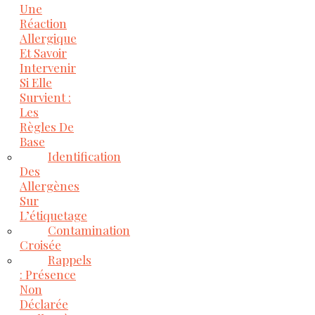
Une
Réaction
Allergique
Et Savoir
Intervenir
Si Elle
Survient :
Les
Règles De
Base
Identification
Des
Allergènes
Sur
L’étiquetage
Contamination
Croisée
Rappels
: Présence
Non
Déclarée