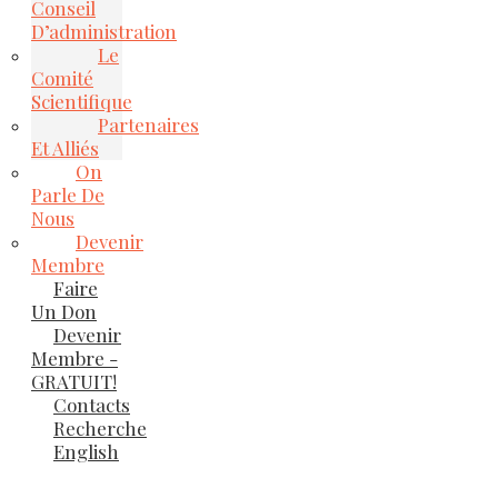
Conseil
D’administration
Le
Comité
Scientifique
Partenaires
Et Alliés
On
Parle De
Nous
Devenir
Membre
Faire
Un Don
Devenir
Membre -
GRATUIT!
Contacts
Recherche
English