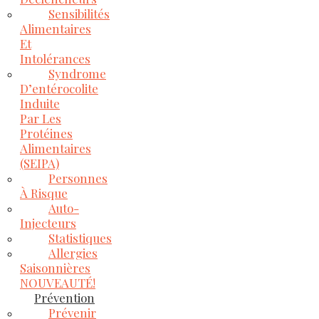
Sensibilités
Alimentaires
Et
Intolérances
Syndrome
D’entérocolite
Induite
Par Les
Protéines
Alimentaires
(SEIPA)
Personnes
À Risque
Auto-
Injecteurs
Statistiques
Allergies
Saisonnières
NOUVEAUTÉ!
Prévention
Prévenir