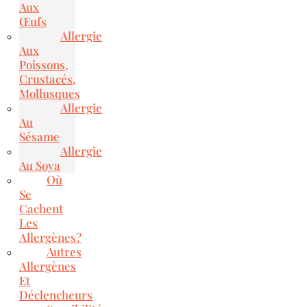
Aux
Œufs
Allergie
Aux
Poissons,
Crustacés,
Mollusques
Allergie
Au
Sésame
Allergie
Au Soya
Où
Se
Cachent
Les
Allergènes?
Autres
Allergènes
Et
Déclencheurs