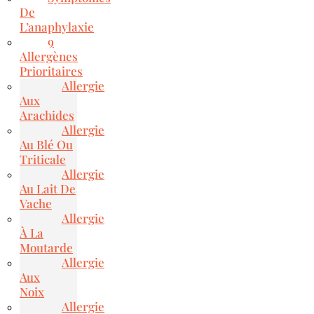
De
L’anaphylaxie
9
Allergènes
Prioritaires
Allergie
Aux
Arachides
Allergie
Au Blé Ou
Triticale
Allergie
Au Lait De
Vache
Allergie
À La
Moutarde
Allergie
Aux
Noix
Allergie