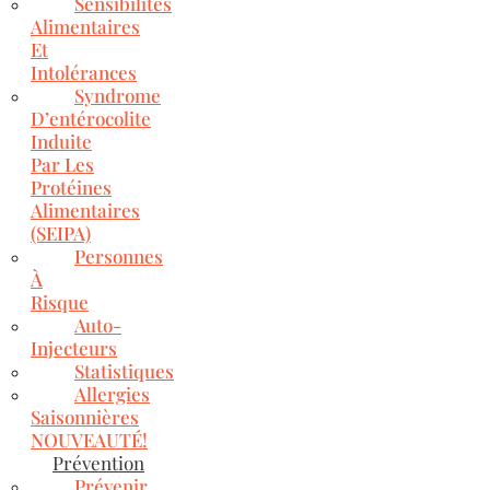
Sensibilités
Alimentaires
Et
Intolérances
Syndrome
D’entérocolite
Induite
Par Les
Protéines
Alimentaires
(SEIPA)
Personnes
À
Risque
Auto-
Injecteurs
Statistiques
Allergies
Saisonnières
NOUVEAUTÉ!
Prévention
Prévenir