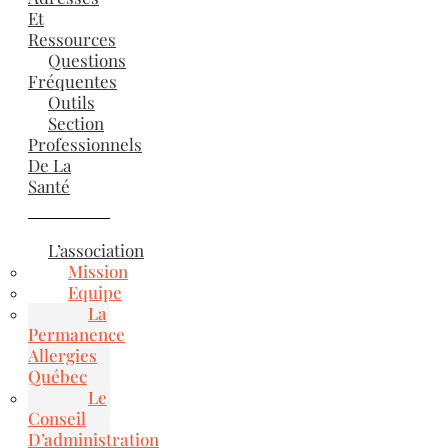
Et
Ressources
Questions
Fréquentes
Outils
Section
Professionnels
De La
Santé
L’association
Mission
Equipe
La
Permanence
Allergies
Québec
Le
Conseil
D’administration