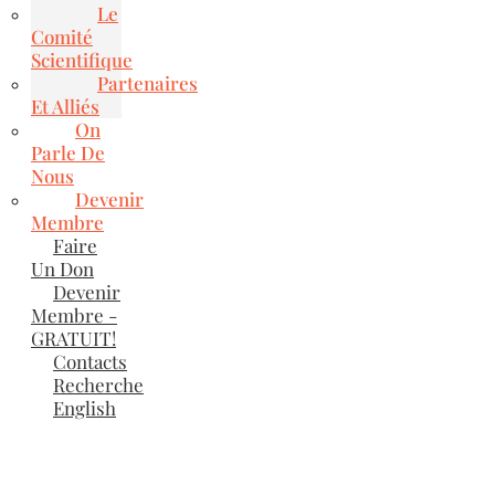
Le
Comité
Scientifique
Partenaires
Et Alliés
On
Parle De
Nous
Devenir
Membre
Faire
Un Don
Devenir
Membre -
GRATUIT!
Contacts
Recherche
English