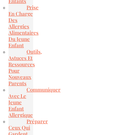
Enfants
Prise
En Charge
Des
Allergies
Alimentaires
Du Jeune
Enfant
Outils,
Astuces Et
Ressources
Pour
Nouveaux
Parents
Communiquer
Avec Le
Jeune
Enfant
Allergique
Préparer
Ceux Qui
Gardent