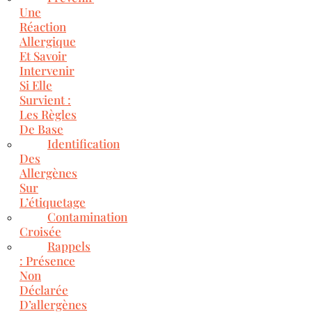
Une
Réaction
Allergique
Et Savoir
Intervenir
Si Elle
Survient :
Les Règles
De Base
Identification
Des
Allergènes
Sur
L’étiquetage
Contamination
Croisée
Rappels
: Présence
Non
Déclarée
D’allergènes