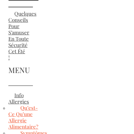
Quelques
Conseils
Pour
S’amuser
En Toute
Sécurité
Cet Été
!
MENU
Info
Allergies
Qu’est-
Ce Qu’une
Allergie
Alimentaire?
Symptômes