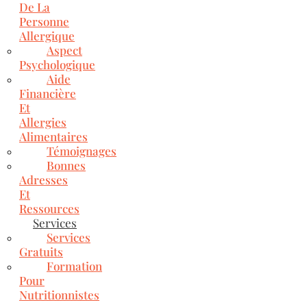
De La
Personne
Allergique
Aspect
Psychologique
Aide
Financière
Et
Allergies
Alimentaires
Témoignages
Bonnes
Adresses
Et
Ressources
Services
Services
Gratuits
Formation
Pour
Nutritionnistes