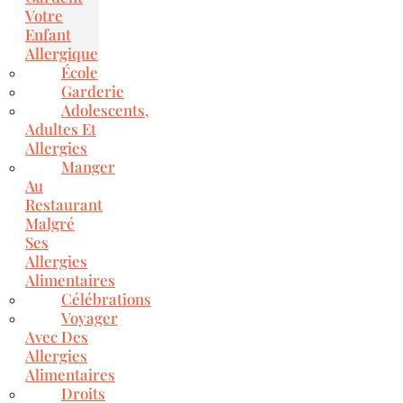
Votre
Enfant
Allergique
École
Garderie
Adolescents,
Adultes Et
Allergies
Manger
Au
Restaurant
Malgré
Ses
Allergies
Alimentaires
Célébrations
Voyager
Avec Des
Allergies
Alimentaires
Droits