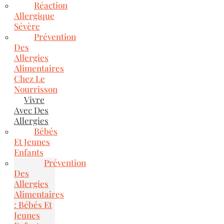
Réaction
Allergique
Sévère
Prévention
Des
Allergies
Alimentaires
Chez Le
Nourrisson
Vivre
Avec Des
Allergies
Bébés
Et Jeunes
Enfants
Prévention
Des
Allergies
Alimentaires
: Bébés Et
Jeunes