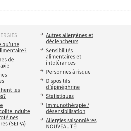
LERGIES
Autres allergènes et
déclencheurs
e qu’une
alimentaire?
Sensibilités
alimentaires et
es de
intolérances
axie
Personnes à risque
nes
es
Dispositifs
d’épinéphrine
chent les
es?
Statistiques
e
Immunothérapie /
olite induite
désensibilisation
rotéines
Allergies saisonnières
res (SEIPA)
NOUVEAUTÉ!