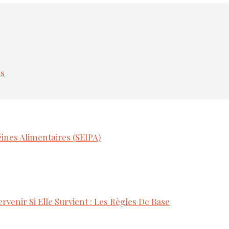
es
ines Alimentaires (SEIPA)
rvenir Si Elle Survient : Les Règles De Base