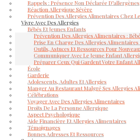
Rappels : Présence Non Déclarée D’allergènes
Réaction Allergique Sévère
Prévention Des Allergies Alimentaires Chez L
Vivre Avec Des Allergies
Bébés Et Jeunes Enfants
Prévention Des Allergies Alimentaires : Béb
Prise En Charge Des Allergies Alimentaires
Outils, Astuces Et Ressources Pour Nouveau
Communiquer Avec Le Jeune Enfant Allerg
Préparer Ceux Qui Gardent Votre Enfant Al
École
Garderie
Adolescents, Adultes Et Allergies
Manger Au Restaurant Malgré Ses Allergies Al
Célébrations
Voyager Avec Des Allergies Alimentaires
Droits De La Personne Allergique
Aspect Psychologique
Aide Financière Et Allergies Alimentaires
Témoignages
Bonnes Adresses Et Ressources