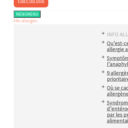
Faire un don
MENU
MENU
Info allergies
INFO AL
Qu’est-c
allergie 
Symptôm
l’anaphyl
9 allergè
prioritair
Où se ca
allergèn
Syndrom
d’entéroc
par les p
alimentai