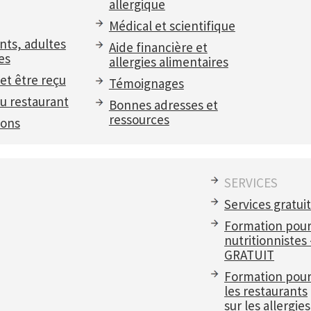
allergique
Médical et scientifique
nts, adultes
Aide financière et
es
allergies alimentaires
et être reçu
Témoignages
u restaurant
Bonnes adresses et
ressources
ions
SERVICES
Services gratui
Formation pou
nutritionnistes
GRATUIT
Formation pou
les restaurants
sur les allergies