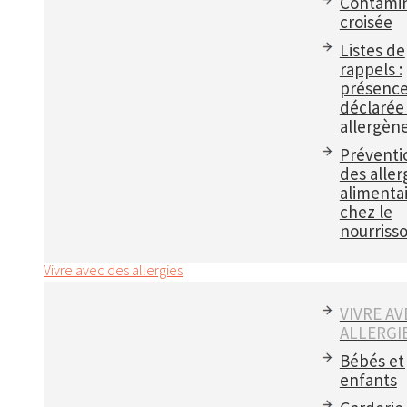
Contamin
croisée
Listes de
rappels :
présenc
déclarée
allergèn
Préventi
des aller
alimenta
chez le
nourriss
Vivre avec des allergies
VIVRE AV
ALLERGI
Bébés et
enfants