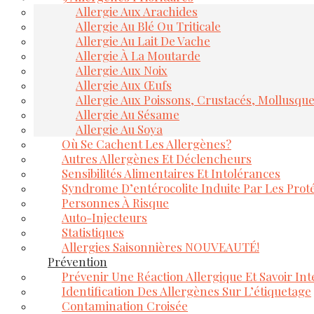
Allergie Aux Arachides
Allergie Au Blé Ou Triticale
Allergie Au Lait De Vache
Allergie À La Moutarde
Allergie Aux Noix
Allergie Aux Œufs
Allergie Aux Poissons, Crustacés, Mollusqu
Allergie Au Sésame
Allergie Au Soya
Où Se Cachent Les Allergènes?
Autres Allergènes Et Déclencheurs
Sensibilités Alimentaires Et Intolérances
Syndrome D’entérocolite Induite Par Les Proté
Personnes À Risque
Auto-Injecteurs
Statistiques
Allergies Saisonnières NOUVEAUTÉ!
Prévention
Prévenir Une Réaction Allergique Et Savoir Inte
Identification Des Allergènes Sur L’étiquetage
Contamination Croisée