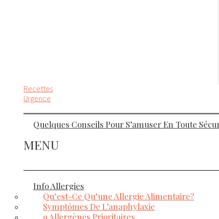
Recettes
Urgence
Quelques Conseils Pour S’amuser En Toute Sécuri
MENU
Info Allergies
Qu’est-Ce Qu’une Allergie Alimentaire?
Symptômes De L’anaphylaxie
9 Allergènes Prioritaires