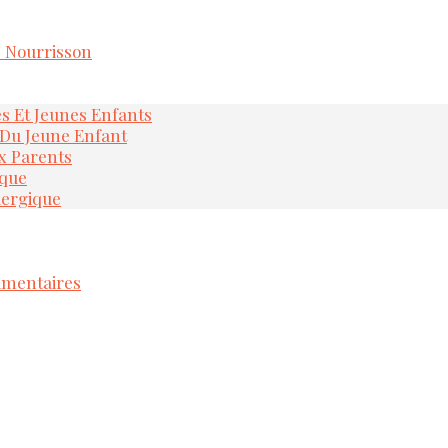
e Nourrisson
és Et Jeunes Enfants
 Du Jeune Enfant
x Parents
ique
lergique
imentaires