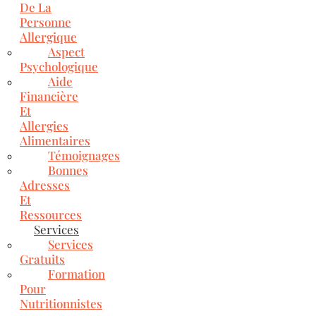
De La
Personne
Allergique
Aspect
Psychologique
Aide
Financière
Et
Allergies
Alimentaires
Témoignages
Bonnes
Adresses
Et
Ressources
Services
Services
Gratuits
Formation
Pour
Nutritionnistes