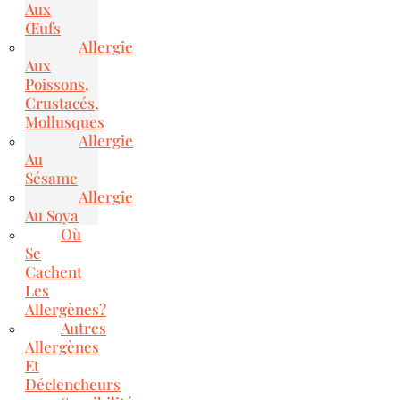
Aux
Œufs
Allergie
Aux
Poissons,
Crustacés,
Mollusques
Allergie
Au
Sésame
Allergie
Au Soya
Où
Se
Cachent
Les
Allergènes?
Autres
Allergènes
Et
Déclencheurs