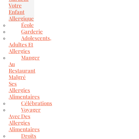
Votre
Enfant
Allergique
École
Garderie
Adolescents,
Adultes Et
Allergies
Manger
Au
Restaurant
Malgré
Ses
Allergies
Alimentaires
Célébrations
Voyager
Avec Des
Allergies
Alimentaires
Droits