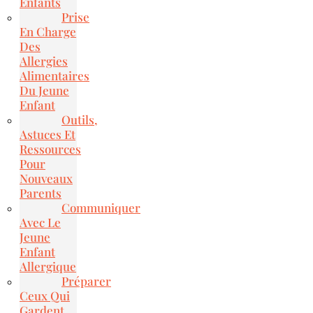
Enfants
Prise
En Charge
Des
Allergies
Alimentaires
Du Jeune
Enfant
Outils,
Astuces Et
Ressources
Pour
Nouveaux
Parents
Communiquer
Avec Le
Jeune
Enfant
Allergique
Préparer
Ceux Qui
Gardent