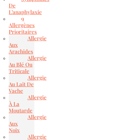
De
L’anaphylaxie
9
Allergènes
Prioritaires
Allergie
Aux
Arachides
Allergie
Au Blé Ou
Triticale
Allergie
Au Lait De
Vache
Allergie
À La
Moutarde
Allergie
Aux
Noix
Allergie