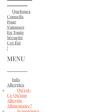
Quelques
Conseils
Pour
S’amuser
En Toute
Sécurité
Cet Été
!
MENU
Info
Allergies
Qu’est-
Ce Qu’une
Allergie
Alimentaire?
Symptômes