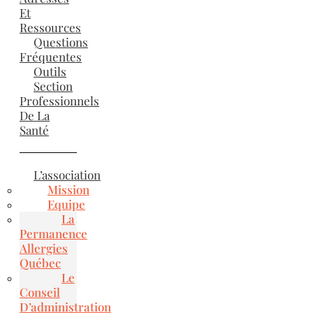
Et
Ressources
Questions
Fréquentes
Outils
Section
Professionnels
De La
Santé
L’association
Mission
Equipe
La
Permanence
Allergies
Québec
Le
Conseil
D’administration