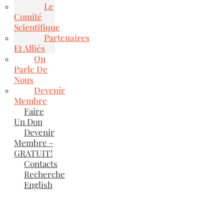
Le
Comité
Scientifique
Partenaires
Et Alliés
On
Parle De
Nous
Devenir
Membre
Faire
Un Don
Devenir
Membre -
GRATUIT!
Contacts
Recherche
English