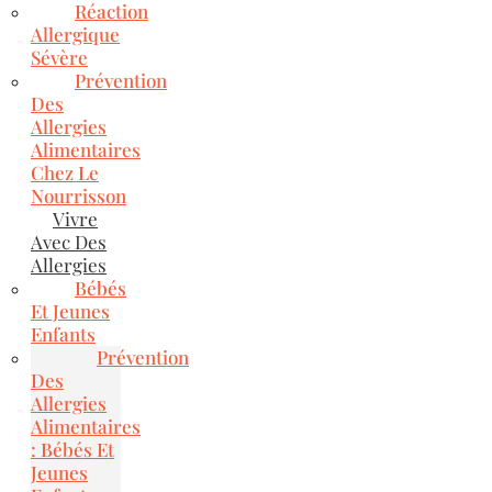
Réaction
Allergique
Sévère
Prévention
Des
Allergies
Alimentaires
Chez Le
Nourrisson
Vivre
Avec Des
Allergies
Bébés
Et Jeunes
Enfants
Prévention
Des
Allergies
Alimentaires
: Bébés Et
Jeunes