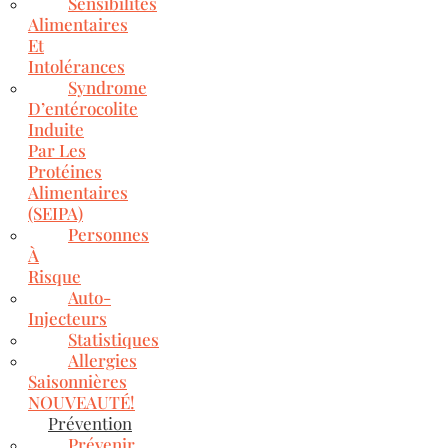
Sensibilités
Alimentaires
Et
Intolérances
Syndrome
D’entérocolite
Induite
Par Les
Protéines
Alimentaires
(SEIPA)
Personnes
À
Risque
Auto-
Injecteurs
Statistiques
Allergies
Saisonnières
NOUVEAUTÉ!
Prévention
Prévenir