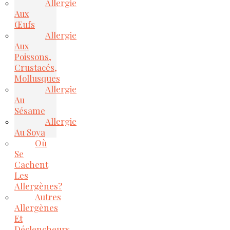
Allergie
Aux
Œufs
Allergie
Aux
Poissons,
Crustacés,
Mollusques
Allergie
Au
Sésame
Allergie
Au Soya
Où
Se
Cachent
Les
Allergènes?
Autres
Allergènes
Et
Déclencheurs