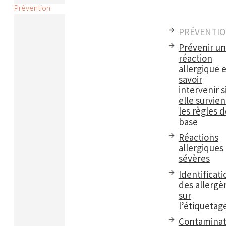
Prévention
PRÉVENTI
Prévenir u
réaction
allergique e
savoir
intervenir s
elle survient
les règles d
base
Réactions
allergiques
sévères
Identificati
des allergè
sur
l’étiquetag
Contaminat