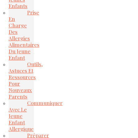
Enfants
Prise
En
Charge
Des
Allergies
Alimentaires
Du Jeune
Enfant
Outils,
Astuces Et
Ressources
Pour
Nouveaux
Parents
Communiquer
Avec Le
Jeune
Enfant
Allergique
Préparer