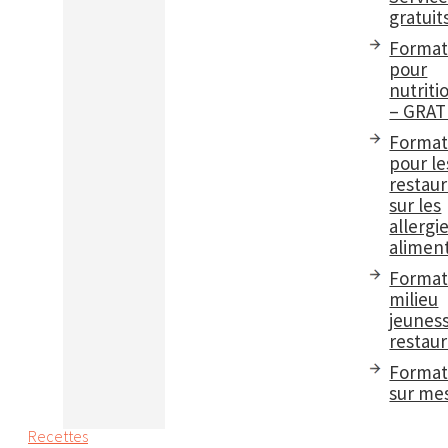
gratuit
Format
pour
nutriti
– GRAT
Format
pour le
restau
sur les
allergi
aliment
Format
milieu
jeuness
restaur
Format
sur me
Recettes