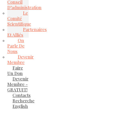
Conseil
D’administration
Le
Comité
Scientifique
Partenaires
Et Alliés
On
Parle De
Nous
Devenir
Membre
Faire
Un Don
Devenir
Membre -
GRATUIT!
Contacts
Recherche
English