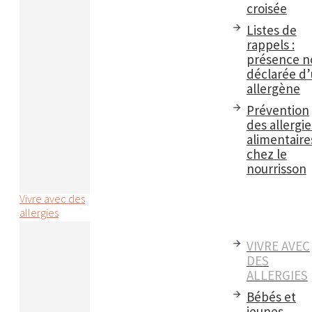
croisée
Listes de
rappels :
présence n
déclarée d
allergène
Prévention
des allergie
alimentaire
chez le
nourrisson
Vivre avec des
allergies
VIVRE AVEC
DES
ALLERGIES
Bébés et
jeunes