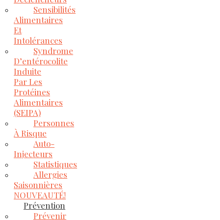
Sensibilités
Alimentaires
Et
Intolérances
Syndrome
D’entérocolite
Induite
Par Les
Protéines
Alimentaires
(SEIPA)
Personnes
À Risque
Auto-
Injecteurs
Statistiques
Allergies
Saisonnières
NOUVEAUTÉ!
Prévention
Prévenir