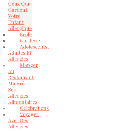
Ceux Qui
Gardent
Votre
Enfant
Allergique
École
Garderie
Adolescents,
Adultes Et
Allergies
Manger
Au
Restaurant
Malgré
Ses
Allergies
Alimentaires
Célébrations
Voyager
Avec Des
Allergies