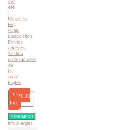
cet
été
!
Nouvelles
FAQ
Outils
L'association
Bonnes
adresses
Section
professionnels
de
la
santé
English
Faire un
don
MENU
MENU
Info allergies