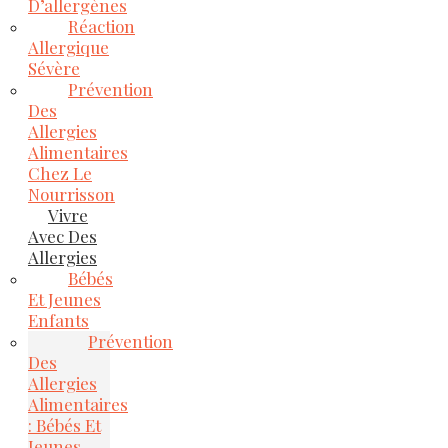
D’allergènes
Réaction
Allergique
Sévère
Prévention
Des
Allergies
Alimentaires
Chez Le
Nourrisson
Vivre
Avec Des
Allergies
Bébés
Et Jeunes
Enfants
Prévention
Des
Allergies
Alimentaires
: Bébés Et
Jeunes