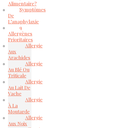
Alimentaire?
Symptômes
De
L’anaphylaxie
9
Allergènes
Prioritaires
Allergie
Aux
Arachides
Allergie
Au Blé Ou
Triticale
Allergie
Au Lait De
Vache
Allergie
À La
Moutarde
Allergie
Aux Noix