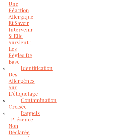
Une
Réaction
Allergique
Et Savoir
Intervenir
Si Elle
Survient :
Les
Règles De
Base
Identification
Des
Allergènes
Sur
L’étiquetage
Contamination
Croisée
Rappels
: Présence
Non
Déclarée