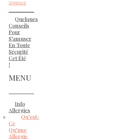
Urgence
Quelques
Conseils
Pour
S’amuser
En Toute
Sécurité
Cet Été
!
MENU
Info
Allergies
Qu’est-
Ce
Qu’une
Allergie